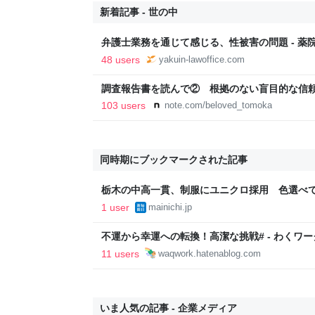
新着記事 - 世の中
弁護士業務を通じて感じる、性被害の問題 - 薬
48 users
yakuin-lawoffice.com
調査報告書を読んで② 根拠のない盲目的な信
事故遺族メモ
103 users
note.com/beloved_tomoka
同時期にブックマークされた記事
栃木の中高一貫、制服にユニクロ採用 色選べて購
1 user
mainichi.jp
不運から幸運への転換！高潔な挑戦# - わくワー
11 users
waqwork.hatenablog.com
いま人気の記事 - 企業メディア