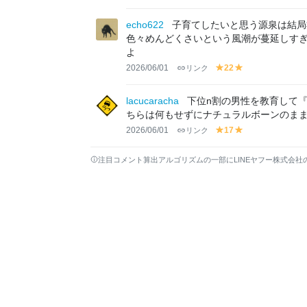
r
el
el
e
lo
lo
echo622
子育てしたいと思う源泉は結局
e
w
w
色々めんどくさいという風潮が蔓延しすぎ
n
よ
2026/06/01
リンク
22
y
y
el
el
lo
lo
lacucaracha
下位n割の男性を教育して
w
w
ちらは何もせずにナチュラルボーンのま
2026/06/01
リンク
17
y
y
el
el
lo
lo
注目コメント算出アルゴリズムの一部にLINEヤフー株式会社
w
w