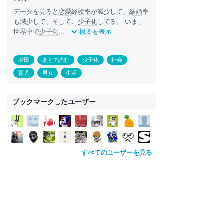
データを見ると
恋愛
経験率が減少して、
結婚
率
も減少して、そして、
少子化
してる。 いま、
世界中で
少子化
...
概要を表示
増田
あとで読む
少子化
社会
育児
男女
生活
ブックマークしたユーザー
すべてのユーザーを見る