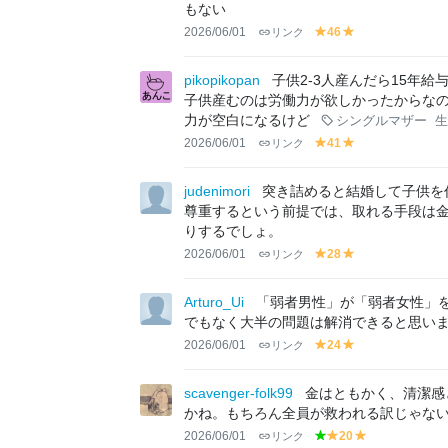
もない
2026/06/01
リンク
46
y
y
el
el
lo
lo
pikopikopan
子供2-3人産んだら15年
w
w
子供産むのは労働力が欲しかったからなのだ
力が空白になるけど
シングルマザー
生
2026/06/01
リンク
41
y
y
el
el
lo
lo
judenimori
突き詰めると結婚して子供を
w
w
尊重するという前提では、取れる手段は
りするでしょ。
2026/06/01
リンク
28
y
y
el
el
lo
lo
Arturo_Ui
「弱者男性」が「弱者女性」
w
w
でもなく大半の問題は解消できると思い
2026/06/01
リンク
24
y
y
el
el
lo
lo
scavenger-folk99
金はともかく、清潔感
w
w
かね。もちろん全員が救われる訳じゃな
2026/06/01
リンク
20
g
y
y