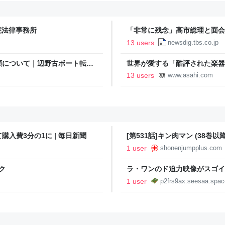
院法律事務所
「非常に残念」高市総理と面会
爆体験者「何のために」 | TBS N
13 users
newsdig.tbs.co.jp
頼について｜辺野古ボート転覆
世界が愛する「酷評された楽器」
13 users
www.asahi.com
入費3分の1に | 毎日新聞
[第531話]キン肉マン (38巻
ャンプ＋
1 user
shonenjumpplus.com
ク
ラ・ワンのド迫力映像がスゴイ
1 user
p2frs9ax.seesaa.spac