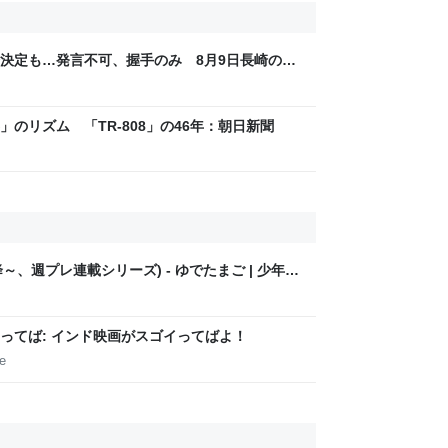
決定も…発言不可、握手のみ 8月9日長崎の被
EWS DIG
のリズム 「TR-808」の46年：朝日新聞
以降～、週プレ連載シリーズ) - ゆでたまご | 少年ジ
ってば: インド映画がスゴイってばよ！
e