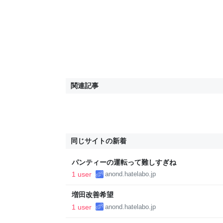
関連記事
同じサイトの新着
パンティーの運転って難しすぎね
1 user
anond.hatelabo.jp
増田改善希望
1 user
anond.hatelabo.jp