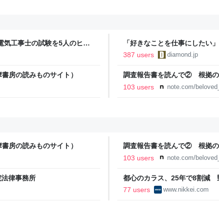
電気工事士の試験を5人のヒロ
「好きなことを仕事にしたい」
本番形式CBT模擬試験”で本格的
音も出なかった
387 users
diamond.jp
報のファミ通.com
摩書房の読みものサイト）
調査報告書を読んで② 根拠の
事故遺族メモ
103 users
note.com/belove
摩書房の読みものサイト）
調査報告書を読んで② 根拠の
事故遺族メモ
103 users
note.com/belove
院法律事務所
都心のカラス、25年で8割減 
77 users
www.nikkei.com