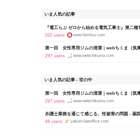
いま人気の記事
『電工らぶ ゼロから始める電気工事士』第二種
インと勉強。青春しながら“過去問1000問”や“
202 users
www.famitsu.com
に学べるノベルゲーム | ゲーム・エンタメ最新情
第一回 女性専用ジムの清潔｜webちくま（筑
297 users
www.webchikuma.com
いま人気の記事 - 世の中
第一回 女性専用ジムの清潔｜webちくま（筑
297 users
www.webchikuma.com
弁護士業務を通じて感じる、性被害の問題 - 薬
48 users
yakuin-lawoffice.com