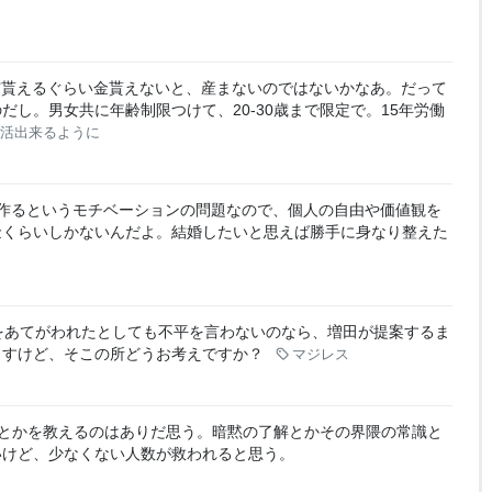
給与貰えるぐらい金貰えないと、産まないのではないかなあ。だって
し。男女共に年齢制限つけて、20-30歳まで限定で。15年労働
活出来るように
作るというモチベーションの問題なので、個人の自由や価値観を
金くらいしかないんだよ。結婚したいと思えば勝手に身なり整えた
をあてがわれたとしても不平を言わないのなら、増田が提案するま
ますけど、そこの所どうお考えですか？
マジレス
とかを教えるのはありだ思う。暗黙の了解とかその界隈の常識と
いけど、少なくない人数が救われると思う。