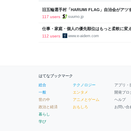
旧五輪選手村「HARUMI FLAG」自治会がア
ルで挑む、盆踊り2万人集客や交通改善など“街
117 users
suumo.jp
区
仕事・家庭・個人の優先順位はもっと柔軟に変えて
後の自分に伝えたいこと - りっすん by イーア
112 users
www.e-aidem.com
はてなブックマーク
総合
テクノロジー
アプリ・
一般
エンタメ
開発ブロ
世の中
アニメとゲーム
ヘルプ
政治と経済
おもしろ
お問い合
暮らし
学び