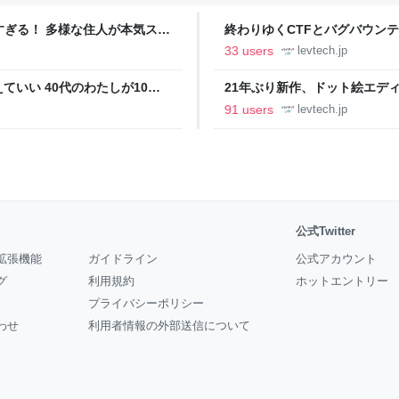
ツすぎる！ 多様な住人が本気スキ
終わりゆくCTFとバグバウン
の価値向上”戦略 東京・中央
ること【フォーカス】 - レバテ
33 users
levtech.jp
いい 40代のわたしが10年
21年ぶり新作、ドット絵エディタ
イデム
ついて作者に聞く【フォーカス】
91 users
levtech.jp
公式Twitter
拡張機能
ガイドライン
公式アカウント
グ
利用規約
ホットエントリー
プライバシーポリシー
わせ
利用者情報の外部送信について