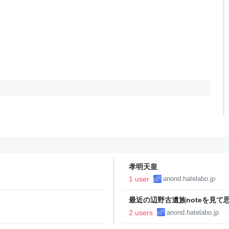
孝明天皇
1 user
anond.hatelabo.jp
最近の辺野古遺族noteを見て
2 users
anond.hatelabo.jp