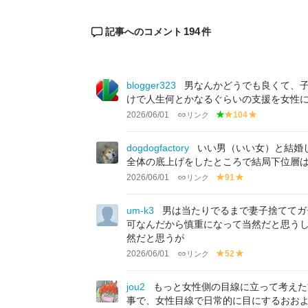
194
記事へのコメント
件
blogger323
男なんかどうでも良くて、
けで人生何とかなるぐらいの支援を女性
2026/06/01
リンク
104
g
y
y
r
el
el
e
lo
lo
dogdogfactory
いい男（いい女）と結婚
e
w
w
全体の底上げをしたところで結局下位層
n
2026/06/01
リンク
91
y
y
el
el
lo
lo
um-k3
男は当たりでるまで妻子捨ててガ
w
w
可なんだから慎重になって当然だと思う
然だと思うが
2026/06/01
リンク
52
y
y
el
el
lo
lo
jou2
もっと女性側の目線に立って考えた
w
w
事で、女性目線で日常的に目にするおお