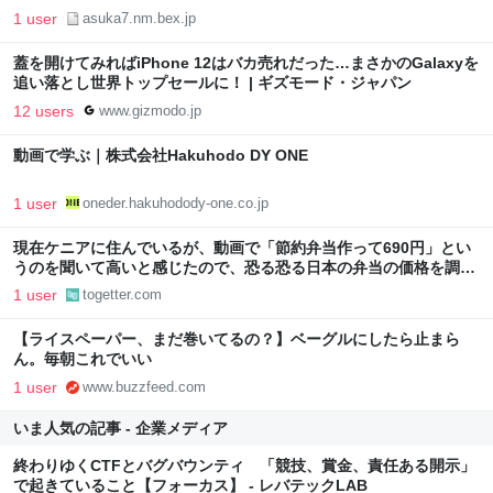
1 user
asuka7.nm.bex.jp
蓋を開けてみればiPhone 12はバカ売れだった…まさかのGalaxyを
追い落とし世界トップセールに！ | ギズモード・ジャパン
12 users
www.gizmodo.jp
動画で学ぶ｜株式会社Hakuhodo DY ONE
1 user
oneder.hakuhodody-one.co.jp
現在ケニアに住んでいるが、動画で「節約弁当作って690円」とい
うのを聞いて高いと感じたので、恐る恐る日本の弁当の価格を調べ
てみたら、「物価やばい」と恐怖した話
1 user
togetter.com
【ライスペーパー、まだ巻いてるの？】ベーグルにしたら止まら
ん。毎朝これでいい
1 user
www.buzzfeed.com
いま人気の記事 - 企業メディア
終わりゆくCTFとバグバウンティ 「競技、賞金、責任ある開示」
で起きていること【フォーカス】 - レバテックLAB