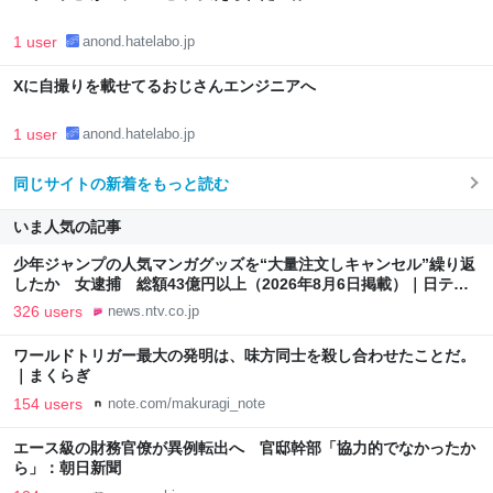
1 user
anond.hatelabo.jp
Xに自撮りを載せてるおじさんエンジニアへ
1 user
anond.hatelabo.jp
同じサイトの新着をもっと読む
いま人気の記事
少年ジャンプの人気マンガグッズを“大量注文しキャンセル”繰り返
したか 女逮捕 総額43億円以上（2026年8月6日掲載）｜日テレ
NEWS NNN
326 users
news.ntv.co.jp
ワールドトリガー最大の発明は、味方同士を殺し合わせたことだ。
｜まくらぎ
154 users
note.com/makuragi_note
エース級の財務官僚が異例転出へ 官邸幹部「協力的でなかったか
ら」：朝日新聞