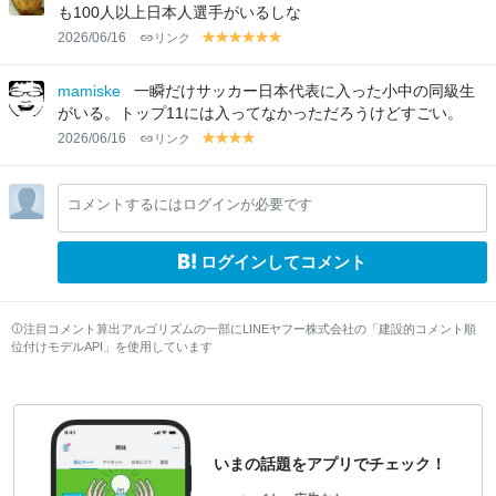
w
w
w
w
w
w
w
w
w
w
w
も100人以上日本人選手がいるしな
2026/06/16
リンク
y
y
y
y
y
y
el
el
el
el
el
el
lo
lo
lo
lo
lo
lo
mamiske
一瞬だけサッカー日本代表に入った小中の同級生
w
w
w
w
w
w
がいる。トップ11には入ってなかっただろうけどすごい。
2026/06/16
リンク
y
y
y
y
el
el
el
el
lo
lo
lo
lo
コメントするにはログインが必要です
w
w
w
w
ログインしてコメント
注目コメント算出アルゴリズムの一部にLINEヤフー株式会社の「建設的コメント順
位付けモデルAPI」を使用しています
いまの話題をアプリでチェック！