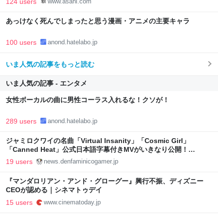
124 users
www.asahi.com
あっけなく死んでしまったと思う漫画・アニメの主要キャラ
100 users
anond.hatelabo.jp
いま人気の記事をもっと読む
いま人気の記事 - エンタメ
女性ボーカルの曲に男性コーラス入れるな！クソが！
289 users
anond.hatelabo.jp
ジャミロクワイの名曲「Virtual Insanity」「Cosmic Girl」
「Canned Heat」公式日本語字幕付きMVがいきなり公開！
「SUMMER SONIC 2026」での9年ぶりとなる日本公演を記念して
19 users
news.denfaminicogamer.jp
『マンダロリアン・アンド・グローグー』興行不振、ディズニー
CEOが認める｜シネマトゥデイ
15 users
www.cinematoday.jp