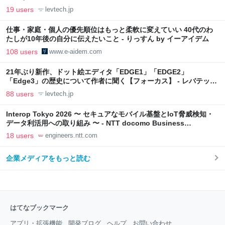
19 users
levtech.jp
仕事・家庭・個人の優先順位はもっと柔軟に変えていい 40代のわ
たしが10年後の自分に伝えたいこと - りっすん by イーアイデム
108 users
www.e-aidem.com
21年ぶり新作、ドット絵エディタ「EDGE1」「EDGE2」
「Edge3」の歴史について作者に聞く【フォーカス】 - レバテック
LAB
88 users
levtech.jp
Interop Tokyo 2026 〜 セキュアなモバイル基盤とIoT脅威検知・
データ利活用への取り組み 〜 - NTT docomo Business
Engineers' Blog
18 users
engineers.ntt.com
企業メディアをもっと読む
はてなブックマーク
アプリ・拡張機能
開発ブログ
ヘルプ
お問い合わせ