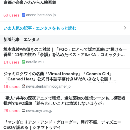
京都か奈良かわからん映画館
69 users
anond.hatelabo.jp
いま人気の記事 - エンタメをもっと読む
新着記事 - エンタメ
坂本真綾×奈須きのこ対談｜「FGO」にとって坂本真綾は“輝ける一
番星” 11年の旅の「余韻」を込めたベストアルバム - コミックナタ
リー 特集・インタビュー
14 users
natalie.mu
ジャミロクワイの名曲「Virtual Insanity」「Cosmic Girl」
「Canned Heat」公式日本語字幕付きMVがいきなり公開！
「SUMMER SONIC 2026」での9年ぶりとなる日本公演を記念して
19 users
news.denfaminicogamer.jp
“獣人”共存の深夜アニメで喫煙、違法薬物の連想シーンも…視聴者
批判でBPO議論「紛らわしいことは放送しないほうが」
28 users
news.mynavi.jp
『マンダロリアン・アンド・グローグー』興行不振、ディズニー
CEOが認める｜シネマトゥデイ