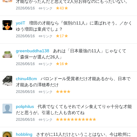
才能なかったんだと思えて2人分お得なのにもったいない。
2026/06/16
リンク
43
y
y
el
el
lo
lo
yoiIT
増田の才能なら『個別の11人』に選ばれそう。／かく
w
w
ゆう増田は童貞でしょ？
2026/06/16
リンク
17
y
y
el
el
lo
lo
greenbuddha138
あれは「日本最強の11人」じゃなくて
w
w
「森保一が選んだ26人」
2026/06/16
リンク
16
y
y
el
el
lo
lo
chinu48cm
バロンドール受賞者だけ才能あるから、日本で
w
w
才能あるの澤穂希だけ
2026/06/16
リンク
y
y
y
y
el
el
el
el
lo
lo
lo
lo
poliphilus
代表でなくてもそれでメシ食えてりゃ十分な才能
w
w
w
w
だと思うが。引退した人も含めてね
2026/06/16
リンク
y
y
y
y
y
y
y
y
y
y
y
el
el
el
el
el
el
el
el
el
el
el
lo
lo
lo
lo
lo
lo
lo
lo
lo
lo
lo
hobbling
さすがに11人だけということはない、今は欧州に