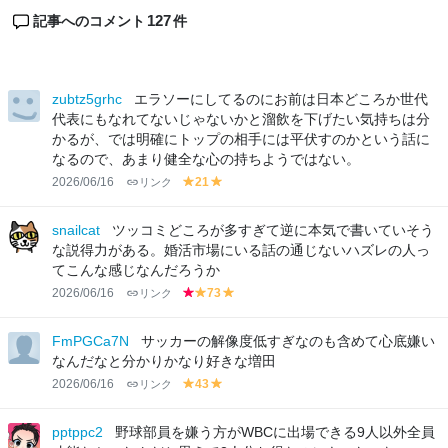
127
記事へのコメント
件
zubtz5grhc
エラソーにしてるのにお前は日本どころか世代
代表にもなれてないじゃないかと溜飲を下げたい気持ちは分
かるが、では明確にトップの相手には平伏すのかという話に
なるので、あまり健全な心の持ちようではない。
2026/06/16
リンク
21
y
y
el
el
lo
lo
snailcat
ツッコミどころが多すぎて逆に本気で書いていそう
w
w
な説得力がある。婚活市場にいる話の通じないハズレの人っ
てこんな感じなんだろうか
2026/06/16
リンク
73
r
y
y
e
el
el
d
lo
lo
FmPGCa7N
サッカーの解像度低すぎなのも含めて心底嫌い
w
w
なんだなと分かりかなり好きな増田
2026/06/16
リンク
43
y
y
el
el
lo
lo
pptppc2
野球部員を嫌う方がWBCに出場できる9人以外全員
w
w