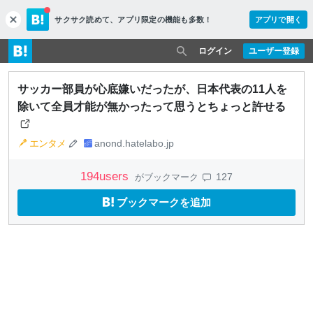
サクサク読めて、
アプリ限定の機能も多数！
アプリで開く
c
l
o
ログイン
ユーザー登録
s
e
サッカー部員が心底嫌いだったが、日本代表の11人を
除いて全員才能が無かったって思うとちょっと許せる
エンタメ
anond.hatelabo.jp
194
users
127
がブックマーク
ブックマークを追加