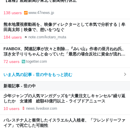
【速報】産経新聞が東北で新聞発行休止
138 users
www.47news.jp
熊本地震視察動画を、映像ディレクターとして本気で分析する｜牟
田高太郎｜映像で、想いをつなぐ
184 users
note.com/kotaro_muta
FANBOX、関連記事が次々と削除…『みい山』作者の亜月ねね氏、
頂き女子りりちゃんと会っていた「最悪の場合反社に資金が流れか
ねない」
72 users
togetter.com
いま人気の記事 - 世の中をもっと読む
新着記事 - 世の中
少年ジャンプの人気マンガグッズを“大量注文しキャンセル”繰り返
したか 女逮捕 総額43億円以上 - ライブドアニュース
10 users
news.livedoor.com
パレスチナ人と衝突したイスラエル人入植者、「フレンドリーファ
イア」で死亡した可能性