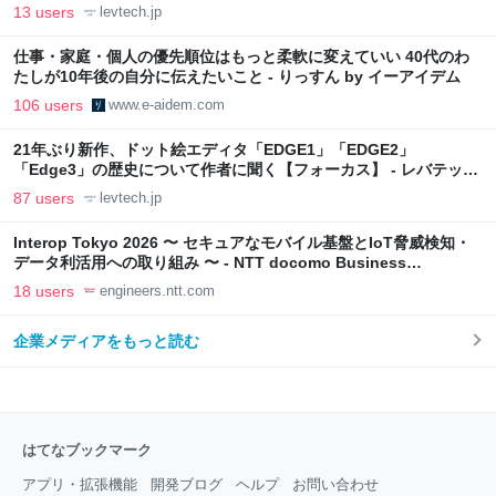
13 users
levtech.jp
仕事・家庭・個人の優先順位はもっと柔軟に変えていい 40代のわ
たしが10年後の自分に伝えたいこと - りっすん by イーアイデム
106 users
www.e-aidem.com
21年ぶり新作、ドット絵エディタ「EDGE1」「EDGE2」
「Edge3」の歴史について作者に聞く【フォーカス】 - レバテック
LAB
87 users
levtech.jp
Interop Tokyo 2026 〜 セキュアなモバイル基盤とIoT脅威検知・
データ利活用への取り組み 〜 - NTT docomo Business
Engineers' Blog
18 users
engineers.ntt.com
企業メディアをもっと読む
はてなブックマーク
アプリ・拡張機能
開発ブログ
ヘルプ
お問い合わせ