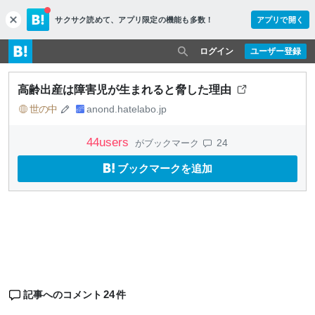
サクサク読めて、
アプリ限定の機能も多数！
アプリで開く
c
l
o
ログイン
ユーザー登録
s
e
高齢出産は障害児が生まれると脅した理由
世の中
anond.hatelabo.jp
44
users
24
がブックマーク
ブックマークを追加
24
記事へのコメント
件