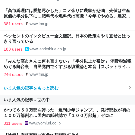
「高市総理には愛想尽かした」コメ余りに農家が悲鳴 売値は生産
原価の半分以下に…肥料代や燃料代は高騰「今年でやめる」農家も
｜FNNプライムオンライン
381 users
www.fnn.jp
ベッセントのインタビュー全文翻訳。日本の政策をやり直せとはっ
きり言っている
183 users
www.landerblue.co.jp
「みんな高市さんに何も言えない」「半分以上が反対」 消費税減税
めぐる舞台裏 自民党内でくすぶる慎重論と本音【スポットライ
ト】｜FNNプライムオンライン
246 users
www.fnn.jp
いま人気の記事をもっと読む
いま人気の記事 - 世の中
かつて６５０万部を誇った「週刊少年ジャンプ」、発行部数が初の
１００万部割れ…国内の紙雑誌で「１００万部超」ゼロに
311 users
www.yomiuri.co.jp