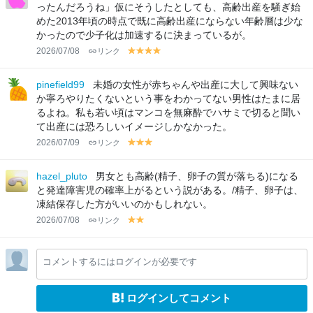
w
w
w
w
w
ったんだろうね」仮にそうしたとしても、高齢出産を騒ぎ始
めた2013年頃の時点で既に高齢出産にならない年齢層は少な
かったので少子化は加速するに決まっているが。
2026/07/08
リンク
y
y
y
y
el
el
el
el
lo
lo
lo
lo
pinefield99
未婚の女性が赤ちゃんや出産に大して興味ない
w
w
w
w
か寧ろやりたくないという事をわかってない男性はたまに居
るよね。私も若い頃はマンコを無麻酔でハサミで切ると聞い
て出産には恐ろしいイメージしかなかった。
2026/07/09
リンク
y
y
y
el
el
el
lo
lo
lo
hazel_pluto
男女とも高齢(精子、卵子の質が落ちる)になる
w
w
w
と発達障害児の確率上がるという説がある。/精子、卵子は、
凍結保存した方がいいのかもしれない。
2026/07/08
リンク
y
y
el
el
lo
lo
コメントするにはログインが必要です
w
w
ログインしてコメント