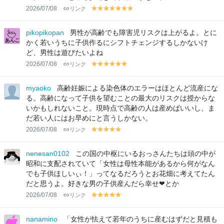
2026/07/08
リンク
y
y
y
y
y
y
y
el
el
el
el
el
el
el
lo
lo
lo
lo
lo
lo
lo
pikopikopan
男性が高齢でも障害児リスクは上がるよ。とに
w
w
w
w
w
w
w
かく若いうちに子供作るにシフトチェンジするしかないけ
ど、男性は遊びたいよね
2026/07/08
リンク
y
y
y
y
y
y
el
el
el
el
el
el
lo
lo
lo
lo
lo
lo
myaoko
高齢妊娠による染色体のエラーはほとんど流産にな
w
w
w
w
w
w
る。高齢になって子供を望むことの最大のリスクは授からな
いかもしれないこと。現時点で高齢の人は産めばいいし、ま
だ若い人にはお早めにと言うしかない。
2026/07/08
リンク
y
y
y
y
y
el
el
el
el
el
lo
lo
lo
lo
lo
nenesan0102
この国の中枢にいるおっさんたちは頭の中が
w
w
w
w
w
昭和に支配されていて「女性は母性本能があるから何がなん
でも子供ほしいぃ！」ってなるだろうとお花畑に考えてたん
だと思うよ。好きな男の子供産んだら幸せ❤︎とか
2026/07/08
リンク
y
y
y
y
y
el
el
el
el
el
lo
lo
lo
lo
lo
nanamino
「女性が怯えて若年のうちに産むはずだと見積も