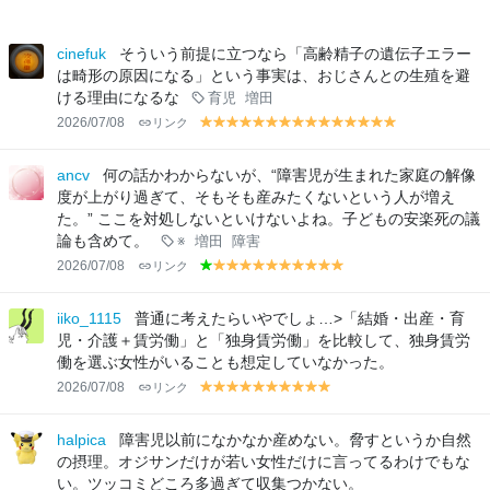
cinefuk
そういう前提に立つなら「高齢精子の遺伝子エラー
は畸形の原因になる」という事実は、おじさんとの生殖を避
ける理由になるな
育児
増田
2026/07/08
リンク
y
y
y
y
y
y
y
y
y
y
y
y
y
y
y
el
el
el
el
el
el
el
el
el
el
el
el
el
el
el
lo
lo
lo
lo
lo
lo
lo
lo
lo
lo
lo
lo
lo
lo
lo
ancv
何の話かわからないが、“障害児が生まれた家庭の解像
w
w
w
w
w
w
w
w
w
w
w
w
w
w
w
度が上がり過ぎて、そもそも産みたくないという人が増え
た。” ここを対処しないといけないよね。子どもの安楽死の議
論も含めて。
※
増田
障害
2026/07/08
リンク
g
y
y
y
y
y
y
y
y
y
y
r
el
el
el
el
el
el
el
el
el
el
e
lo
lo
lo
lo
lo
lo
lo
lo
lo
lo
iiko_1115
普通に考えたらいやでしょ…>「結婚・出産・育
e
w
w
w
w
w
w
w
w
w
w
児・介護＋賃労働」と「独身賃労働」を比較して、独身賃労
n
働を選ぶ女性がいることも想定していなかった。
2026/07/08
リンク
y
y
y
y
y
y
y
y
y
y
el
el
el
el
el
el
el
el
el
el
lo
lo
lo
lo
lo
lo
lo
lo
lo
lo
halpica
障害児以前になかなか産めない。脅すというか自然
w
w
w
w
w
w
w
w
w
w
の摂理。オジサンだけが若い女性だけに言ってるわけでもな
い。ツッコミどころ多過ぎて収集つかない。