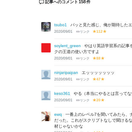
158
記事へのコメント
件
tsubo1
パッと見た感じ、俺が期待した
2020/09/01
リンク
112
y
y
el
el
lo
lo
soylent_green
やはり英語学習系の記事
w
w
クの王道の使い方ですよ
2020/09/01
リンク
88
y
y
el
el
lo
lo
ninjaripaipan
エッッッッッッッ
w
w
2020/09/01
リンク
47
y
y
el
el
lo
lo
keso361
やる（本当にやるとは言ってな
w
w
2020/09/01
リンク
20
y
y
el
el
lo
lo
ewq
一番上のレベル7を聞いてみたら、ナ
w
w
だった。これがスクリプトなしで聞ける
材じゃないかな