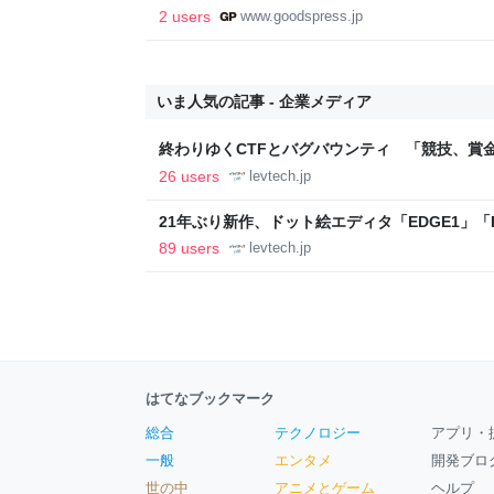
GoodsPress Web
2 users
www.goodspress.jp
いま人気の記事 - 企業メディア
終わりゆくCTFとバグバウンティ 「競技、賞
ること【フォーカス】 - レバテックLAB
26 users
levtech.jp
21年ぶり新作、ドット絵エディタ「EDGE1」「E
ついて作者に聞く【フォーカス】 - レバテックL
89 users
levtech.jp
はてなブックマーク
総合
テクノロジー
アプリ・
一般
エンタメ
開発ブロ
世の中
アニメとゲーム
ヘルプ