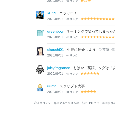
2020/09/01
リンク
19
y
y
el
el
lo
lo
st_19
エッッロ！
w
w
2020/09/01
リンク
y
y
y
y
y
y
y
y
y
y
el
el
el
el
el
el
el
el
el
el
el
lo
lo
lo
lo
lo
lo
lo
lo
lo
lo
lo
greenbow
ネーミングで笑ってしまった
w
w
w
w
w
w
w
w
w
w
w
2020/09/01
リンク
y
y
y
y
y
y
y
y
y
y
el
el
el
el
el
el
el
el
el
el
el
lo
lo
lo
lo
lo
lo
lo
lo
lo
lo
lo
okauchi01
生徒に紹介しよう
英語
勉
w
w
w
w
w
w
w
w
w
w
w
2020/09/01
リンク
juicyfragrance
もはや「英語」タグは「
2020/09/01
リンク
y
y
y
y
y
y
el
el
el
el
el
el
lo
lo
lo
lo
lo
lo
uunfo
スクリプト大事
w
w
w
w
w
w
2020/09/01
リンク
y
y
y
y
y
el
el
el
el
el
lo
lo
lo
lo
lo
注目コメント算出アルゴリズムの一部にLINEヤフー株式会社
w
w
w
w
w