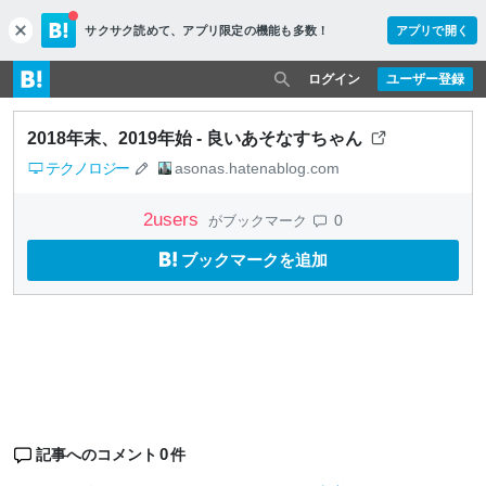
サクサク読めて、
アプリ限定の機能も多数！
アプリで開く
c
l
o
ログイン
ユーザー登録
s
e
2018年末、2019年始 - 良いあそなすちゃん
テクノロジー
asonas.hatenablog.com
2
users
0
がブックマーク
ブックマークを追加
0
記事へのコメント
件