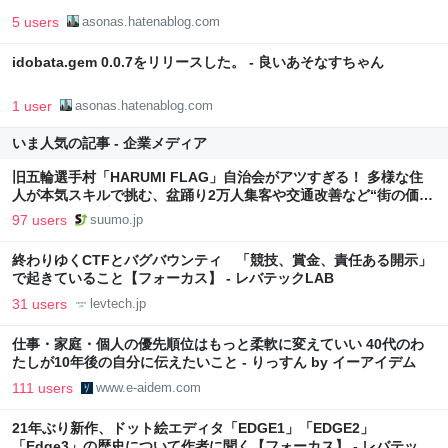
5 users
asonas.hatenablog.com
idobata.gem 0.0.7をリリースした。 - 良いあそなすちゃん
1 user
asonas.hatenablog.com
いま人気の記事 - 企業メディア
旧五輪選手村「HARUMI FLAG」自治会がアツすぎる！ 多様な住
人が本気スキルで挑む、盆踊り2万人集客や交通改善など“街の価値
向上”戦略 東京・中央区
97 users
suumo.jp
終わりゆくCTFとバグバウンティ 「競技、賞金、責任ある開示」
で起きていること【フォーカス】 - レバテックLAB
31 users
levtech.jp
仕事・家庭・個人の優先順位はもっと柔軟に変えていい 40代のわ
たしが10年後の自分に伝えたいこと - りっすん by イーアイデム
111 users
www.e-aidem.com
21年ぶり新作、ドット絵エディタ「EDGE1」「EDGE2」
「Edge3」の歴史について作者に聞く【フォーカス】 - レバテック