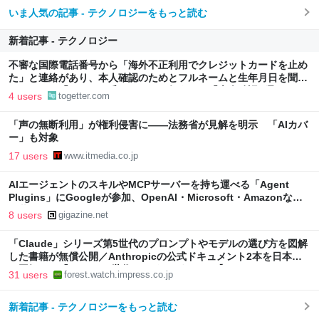
いま人気の記事 - テクノロジーをもっと読む
新着記事 - テクノロジー
不審な国際電話番号から「海外不正利用でクレジットカードを止め
た」と連絡があり、本人確認のためとフルネームと生年月日を聞か
れたので、「ひろゆき氏」のものを伝えると「本人確認が取れまし
4 users
togetter.com
た」
「声の無断利用」が権利侵害に――法務省が見解を明示 「AIカバ
ー」も対象
17 users
www.itmedia.co.jp
AIエージェントのスキルやMCPサーバーを持ち運べる「Agent
Plugins」にGoogleが参加、OpenAI・Microsoft・Amazonなど
と共同推進
8 users
gigazine.net
「Claude」シリーズ第5世代のプロンプトやモデルの選び方を図解
した書籍が無償公開／Anthropicの公式ドキュメント2本を日本語
で図解した『Claude 5世代 マスターガイド』【Book Watch/ニュ
31 users
forest.watch.impress.co.jp
ース】
新着記事 - テクノロジーをもっと読む