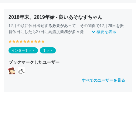
2018年末、2019年始 - 良いあそなすちゃん
12月の頭に休日出勤する必要があって、その関係で12月28日を振
替休日にしたら27日に高濃度業務が多々発...
概要を表示
y
y
y
y
y
y
y
y
y
y
e
e
e
e
e
e
e
e
e
e
インターネット
ネット
ll
ll
ll
ll
ll
ll
ll
ll
ll
ll
o
o
o
o
o
o
o
o
o
o
ブックマークしたユーザー
w
w
w
w
w
w
w
w
w
w
すべてのユーザーを見る