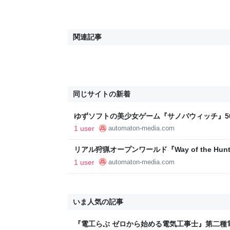
関連記事
同じサイトの新着
ゆずソフトの美少女ゲーム『サノバウィッチ』5
多数集まり、Steamでも「圧倒的に好評」と大人気 
1 user
automaton-media.com
リアル狩猟オープンワールド『Way of the Hun
へ、PS5/Xbox Series X|Sにも登場。猟
1 user
automaton-media.com
ハント - AUTOMATON
いま人気の記事
『電工らぶ ゼロから始める電気工事士』第二種