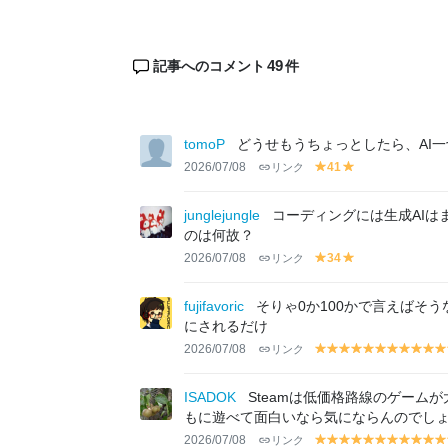
49
記事へのコメント
件
tomoP
どうせもうちょっとしたら、AI
2026/07/08
リンク
41
y
y
el
el
lo
lo
junglejungle
コーディングには生成AIは
w
w
のは何故？
2026/07/08
リンク
34
y
y
el
el
lo
lo
fujifavoric
そりゃ0か100かで言えばそ
w
w
にされるだけ
2026/07/08
リンク
y
y
y
y
y
y
y
y
y
y
el
el
el
el
el
el
el
el
el
el
el
lo
lo
lo
lo
lo
lo
lo
lo
lo
lo
lo
ISADOK
Steamは低価格路線のゲーム
w
w
w
w
w
w
w
w
w
w
w
もに遊べて面白いなら気にならんのでし
2026/07/08
リンク
y
y
y
y
y
y
y
y
y
y