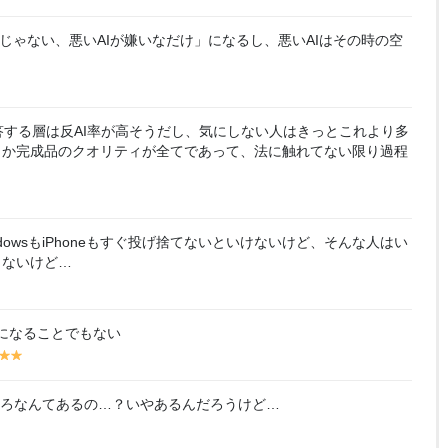
el
el
lo
lo
んじゃない、悪いAIが嫌いなだけ」になるし、悪いAIはその時の空
w
w
する層は反AI率が高そうだし、気にしない人はきっとこれより多
うか完成品のクオリティが全てであって、法に触れてない限り過程
dowsもiPhoneもすぐ投げ捨てないといけないけど、そんな人はい
きないけど…
になることでもない
y
y
y
el
el
lo
lo
ころなんてあるの…？いやあるんだろうけど…
w
w