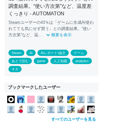
調査結果。“使い方次第”など、温度差
くっきり - AUTOMATON
Steam
ユーザーの43％は「
ゲーム
に生成
AI
使わ
れてても気にせず買う」との調査結果。“使い
方次第”など、温...
概要を表示
Steam
AI
AIレポート•論文
ゲーム
あとで読む
game
人工知能
analytics
ネタ
ブックマークしたユーザー
すべてのユーザーを見る