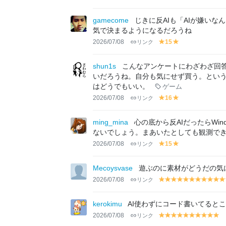
el
el
el
el
el
el
el
el
el
el
el
lo
lo
lo
lo
lo
lo
lo
lo
lo
lo
lo
gamecome
じきに反AIも「AIが嫌いな
w
w
w
w
w
w
w
w
w
w
w
気で決まるようになるだろうね
2026/07/08
リンク
15
y
y
el
el
lo
lo
shun1s
こんなアンケートにわざわざ回答
w
w
いだろうね。自分も気にせず買う。とい
はどうでもいい。
ゲーム
2026/07/08
リンク
16
y
y
el
el
lo
lo
ming_mina
心の底から反AIだったらWin
w
w
ないでしょう。まあいたとしても観測で
2026/07/08
リンク
15
y
y
el
el
lo
lo
Mecoysvase
遊ぶのに素材がどうだの気
w
w
2026/07/08
リンク
y
y
y
y
y
y
y
y
y
y
el
el
el
el
el
el
el
el
el
el
el
lo
lo
lo
lo
lo
lo
lo
lo
lo
lo
lo
kerokimu
AI使わずにコード書いてると
w
w
w
w
w
w
w
w
w
w
w
2026/07/08
リンク
y
y
y
y
y
y
y
y
y
y