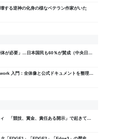
壊する逆神の化身の様なベテラン作家がいた
同体が必要」…日本国民も60％が賛成（中央日報
d Framework 入門：全体像と公式ドキュメントを整理し
ティ 「競技、賞金、責任ある開示」で起きてい
ックLAB
「EDGE1」「EDGE2」「Edge3」の歴史に