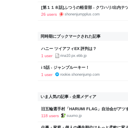
[第１１８話]ふつうの軽音部 - クワハリ/出内テツ
26 users
shonenjumpplus.com
同時期にブックマークされた記事
ハニー ツイアフィEX 評判は？
1 user
rina10.px.ebb.jp
i 5話 - ジャンプルーキー！
1 user
rookie.shonenjump.com
いま人気の記事 - 企業メディア
旧五輪選手村「HARUMI FLAG」自治会がア
ルで挑む、盆踊り2万人集客や交通改善など“街
118 users
suumo.jp
区
仕事・家庭・個人の優先順位はもっと柔軟に変えて