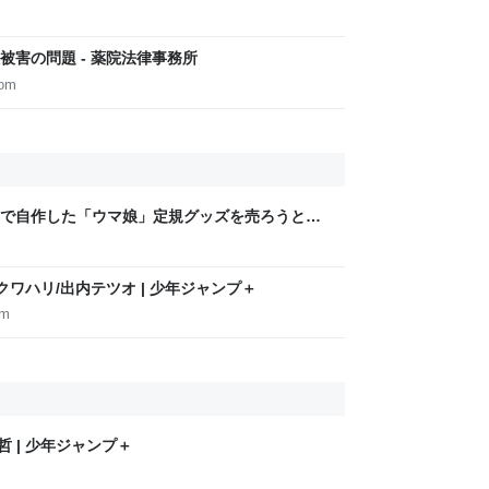
害の問題 - 薬院法律事務所
com
で自作した「ウマ娘」定規グッズを売ろうとす
め経産省の規約に抵触、販売見送りに
 クワハリ/出内テツオ | 少年ジャンプ＋
om
成哲 | 少年ジャンプ＋
m