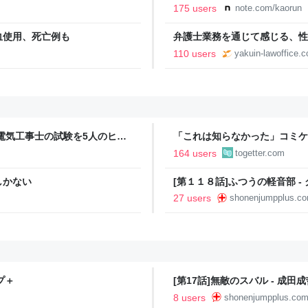
本番形式CBT模擬試験”で本格的
175 users
note.com/kaorun
報のファミ通.com
血使用、死亡例も
弁護士業務を通じて感じる、性被
110 users
yakuin-lawoffice.
電気工事士の試験を5人のヒロ
「これは知らなかった」コミケ
本番形式CBT模擬試験”で本格的
るも、インチ目盛りを付けたた
164 users
togetter.com
報のファミ通.com
しかない
[第１１８話]ふつうの軽音部 -
27 users
shonenjumpplus.c
プ＋
[第17話]無敵のスバル - 成田
8 users
shonenjumpplus.co