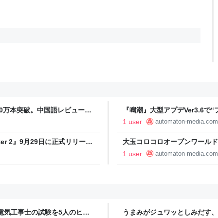
0万本突破。中国語レビューが
『鳴潮』大型アプデVer3.6で
- AUTOMATON
大改善へ。「プログラミング言
1 user
automaton-media.com
月20日配信へ - AUTOMATON
ter 2』9月29日に正式リリース
大玉コロコロオープンワールド探
犬を従え、広大自然に生きる野生動物
界をボールが疾走、“圧倒的好
1 user
automaton-media.com
AUTOMATON
電気工事士の試験を5人のヒロ
うまみがジュワッとしみだす、