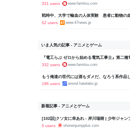
インと勉強。青春しながら“過去問1000問”や“
331 users
www.famitsu.com
に学べるノベルゲーム | ゲーム・エンタメ最新情
戦時中、大学で輸血の人体実験 患者に動物の
52 users
www.47news.jp
いま人気の記事 - アニメとゲーム
『電工らぶ ゼロから始める電気工事士』第二種
インと勉強。青春しながら“過去問1000問”や“
332 users
www.famitsu.com
に学べるノベルゲーム | ゲーム・エンタメ最新情
もう俺達の世代には酒もダメだ、なろう系作品
196 users
anond.hatelabo.jp
新着記事 - アニメとゲーム
[102話]クソ女に幸あれ - 岸川瑞樹 | 少年ジャン
5 users
shonenjumpplus.com