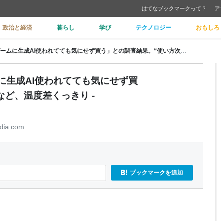
はてなブックマークって？
ア
政治と経済
暮らし
学び
テクノロジー
おもしろ
Steamユーザーの43％は「ゲームに生成AI使われてても気にせず買う」との調査結果。“使い方次第”など、温度差くっきり - AUTOMATON
ムに生成AI使われてても気にせず買
など、温度差くっきり -
dia.com
ブックマークを追加