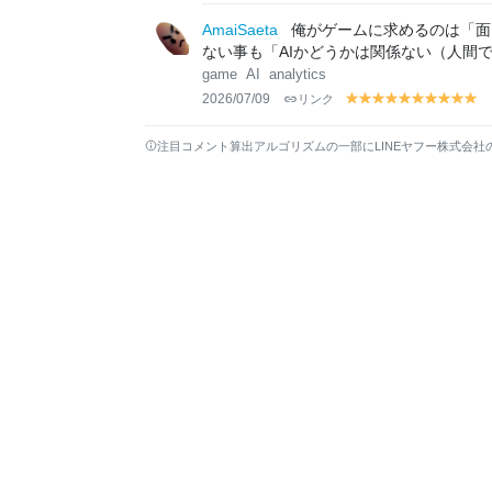
el
el
el
el
el
el
el
el
el
el
lo
lo
lo
lo
lo
lo
lo
lo
lo
lo
AmaiSaeta
俺がゲームに求めるのは「面
w
w
w
w
w
w
w
w
w
w
ない事も「AIかどうかは関係ない（人間
game
AI
analytics
2026/07/09
リンク
y
y
y
y
y
y
y
y
y
y
el
el
el
el
el
el
el
el
el
el
lo
lo
lo
lo
lo
lo
lo
lo
lo
lo
注目コメント算出アルゴリズムの一部にLINEヤフー株式会社
w
w
w
w
w
w
w
w
w
w