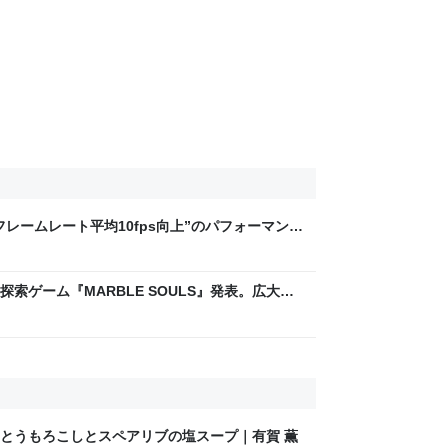
“フレームレート平均10fps向上”のパフォーマンス
語変更」までした本気の最適化、新要素と共に8
索ゲーム『MARBLE SOULS』発表。広大世
評”奇抜ゲーム連発の実力派開発者たちが贈る -
とうもろこしとスペアリブの塩スープ｜有賀 薫