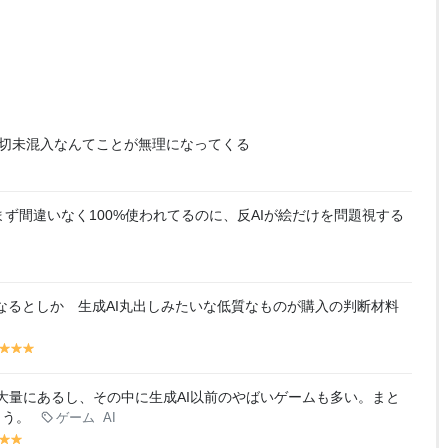
一切未混入なんてことが無理になってくる
まず間違いなく100%使われてるのに、反AIが絵だけを問題視する
うなるとしか 生成AI丸出しみたいな低質なものが購入の判断材料
y
y
y
y
el
el
el
lo
lo
lo
が大量にあるし、その中に生成AI以前のやばいゲームも多い。まと
w
w
w
ょう。
ゲーム
AI
y
y
y