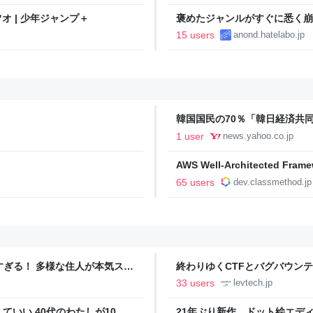
オ | 少年ジャンプ＋
褒めたジャンルがすぐに悉く崩
15 users
anond.hatelabo.jp
韓国国民の70％「韓日経済共
日本語版） - Yahoo!ニュース
1 user
news.yahoo.co.jp
AWS Well-Architecte
てみた | DevelopersIO
65 users
dev.classmethod.jp
ツすぎる！ 多様な住人が本気スキ
終わりゆくCTFとバグバウン
の価値向上”戦略 東京・中央
ること【フォーカス】 - レバテ
33 users
levtech.jp
いい 40代のわたしが10年
21年ぶり新作、ドット絵エディタ