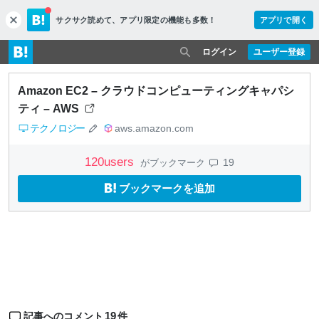
サクサク読めて、
アプリ限定の機能も多数！
アプリで開く
c
l
o
ログイン
ユーザー登録
s
e
Amazon EC2 – クラウドコンピューティングキャパシ
ティ – AWS
テクノロジー
aws.amazon.com
120
users
19
がブックマーク
ブックマークを追加
19
記事へのコメント
件