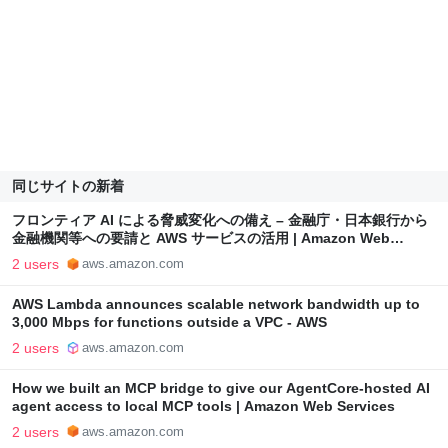
同じサイトの新着
フロンティア AI による脅威変化への備え – 金融庁・日本銀行から
金融機関等への要請と AWS サービスの活用 | Amazon Web
Services
2 users
aws.amazon.com
AWS Lambda announces scalable network bandwidth up to
3,000 Mbps for functions outside a VPC - AWS
2 users
aws.amazon.com
How we built an MCP bridge to give our AgentCore-hosted AI
agent access to local MCP tools | Amazon Web Services
2 users
aws.amazon.com