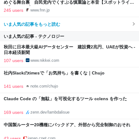
めぐる舞台裏 自民党内でくすぶる慎重論と本音【スポットライ
ト】｜FNNプライムオンライン
245 users
www.fnn.jp
いま人気の記事をもっと読む
いま人気の記事 - テクノロジー
秋田に日本最大級AIデータセンター 建設費2兆円、UAEが投資へ -
日本経済新聞
107 users
www.nikkei.com
社内Slackのtimesで「お気持ち」を書くな｜Chujo
141 users
note.com/chujo
Claude Code の「無駄」を可視化するツール cclens を作った
169 users
zenn.dev/lambdalisue
中国製ルーター20機種にバックドア、外部から完全制御のおそれ
43 users
japan.cnet.com