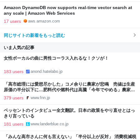
Amazon DynamoDB now supports real-time vector search at
any scale | Amazon Web Services
17 users
aws.amazon.com
同じサイトの新着をもっと読む
いま人気の記事
女性ボーカルの曲に男性コーラス入れるな！クソが！
183 users
anond.hatelabo.jp
「高市総理には愛想尽かした」コメ余りに農家が悲鳴 売値は生産
原価の半分以下に…肥料代や燃料代は高騰「今年でやめる」農家も
｜FNNプライムオンライン
379 users
www.fnn.jp
ベッセントのインタビュー全文翻訳。日本の政策をやり直せとはっ
きり言っている
181 users
www.landerblue.co.jp
「みんな高市さんに何も言えない」「半分以上が反対」 消費税減税