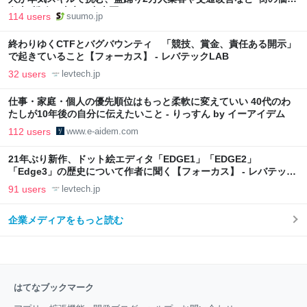
向上”戦略 東京・中央区
114 users
suumo.jp
終わりゆくCTFとバグバウンティ 「競技、賞金、責任ある開示」
で起きていること【フォーカス】 - レバテックLAB
32 users
levtech.jp
仕事・家庭・個人の優先順位はもっと柔軟に変えていい 40代のわ
たしが10年後の自分に伝えたいこと - りっすん by イーアイデム
112 users
www.e-aidem.com
21年ぶり新作、ドット絵エディタ「EDGE1」「EDGE2」
「Edge3」の歴史について作者に聞く【フォーカス】 - レバテック
LAB
91 users
levtech.jp
企業メディアをもっと読む
はてなブックマーク