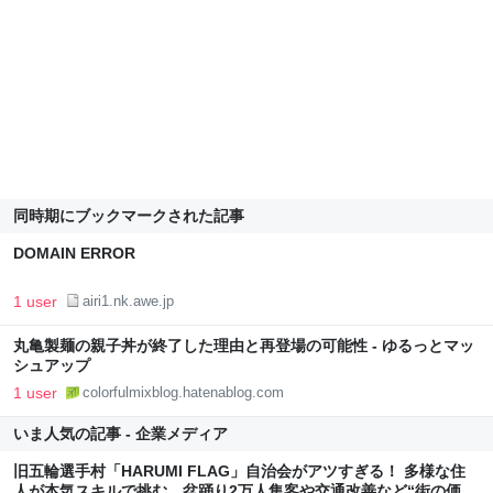
同時期にブックマークされた記事
DOMAIN ERROR
1 user
airi1.nk.awe.jp
丸亀製麺の親子丼が終了した理由と再登場の可能性 - ゆるっとマッ
シュアップ
1 user
colorfulmixblog.hatenablog.com
いま人気の記事 - 企業メディア
旧五輪選手村「HARUMI FLAG」自治会がアツすぎる！ 多様な住
人が本気スキルで挑む、盆踊り2万人集客や交通改善など“街の価値