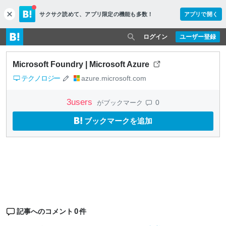
サクサク読めて、
アプリ限定の機能も多数！
アプリで開く
c
l
o
ログイン
ユーザー登録
s
e
Microsoft Foundry | Microsoft Azure
テクノロジー
azure.microsoft.com
3
users
0
がブックマーク
ブックマークを追加
0
記事へのコメント
件