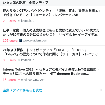
いま人気の記事 - 企業メディア
終わりゆくCTFとバグバウンティ 「競技、賞金、責任ある開示」
で起きていること【フォーカス】 - レバテックLAB
25 users
levtech.jp
仕事・家庭・個人の優先順位はもっと柔軟に変えていい 40代のわ
たしが10年後の自分に伝えたいこと - りっすん by イーアイデム
109 users
www.e-aidem.com
21年ぶり新作、ドット絵エディタ「EDGE1」「EDGE2」
「Edge3」の歴史について作者に聞く【フォーカス】 - レバテック
LAB
89 users
levtech.jp
Interop Tokyo 2026 〜 セキュアなモバイル基盤とIoT脅威検知・
データ利活用への取り組み 〜 - NTT docomo Business
Engineers' Blog
18 users
engineers.ntt.com
企業メディアをもっと読む