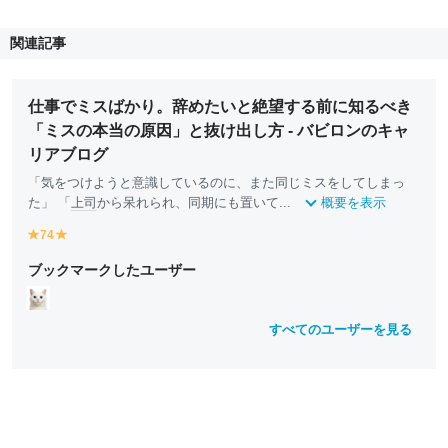
関連記事
仕事でミスばかり。辞めたいと絶望する前に知るべき
「ミスの本当の原因」と抜け出し方 - バビロンのキャ
リアブログ
「気をつけようと意識しているのに、また同じミスをしてしまっ
た」 「
上司
から呆れられ、同期にも置いて...
概要を表示
74
y
y
e
e
ブックマークしたユーザー
ll
ll
o
o
w
w
すべてのユーザーを見る