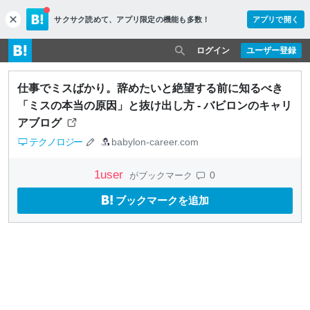
サクサク読めて、
アプリ限定の機能も多数！
アプリで開く
c
l
o
ログイン
ユーザー登録
s
e
仕事でミスばかり。辞めたいと絶望する前に知るべき
「ミスの本当の原因」と抜け出し方 - バビロンのキャリ
アブログ
テクノロジー
babylon-career.com
1
user
0
がブックマーク
ブックマークを追加