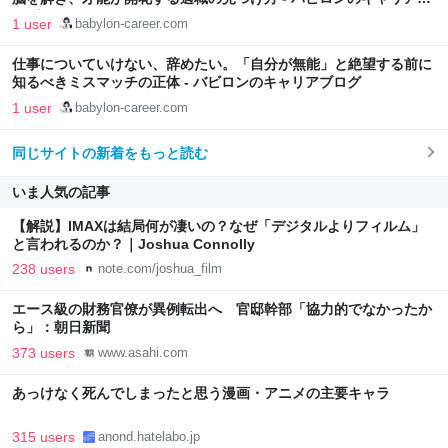
ログ
1 user
babylon-career.com
仕事についていけない、辞めたい。「自分が無能」と絶望する前に
知るべきミスマッチの正体 - バビロンのキャリアブログ
1 user
babylon-career.com
同じサイトの新着をもっと読む
いま人気の記事
【解説】IMAXは結局何が凄いの？なぜ「デジタルよりフィルム」
と言われるのか？｜Joshua Connolly
238 users
note.com/joshua_film
エース級の財務官僚が異例転出へ 官邸幹部「協力的でなかったか
ら」：朝日新聞
373 users
www.asahi.com
あっけなく死んでしまったと思う漫画・アニメの主要キャラ
315 users
anond.hatelabo.jp