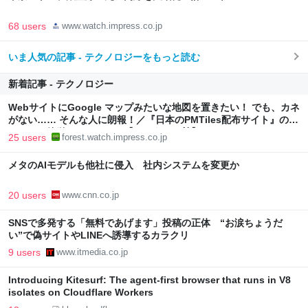
68 users
www.watch.impress.co.jp
いま人気の記事 - テクノロジーをもっと読む
新着記事 - テクノロジー
WebサイトにGoogle マップみたいな地図を置きたい！ でも、カネ
がない…… そんな人に朗報！／『日本のPMTiles配布サイト』のデ
ータなら簡単にできるかも【やじうまの杜】
25 users
forest.watch.impress.co.jp
メタのAIモデルも他社に侵入 社内システムを変更か
20 users
www.cnn.co.jp
SNSで多発する「無料であげます」投稿の正体 “お涙ちょうだ
い”で偽サイトやLINEへ誘導するカラクリ
9 users
www.itmedia.co.jp
Introducing Kitesurf: The agent-first browser that runs in V8
isolates on Cloudflare Workers