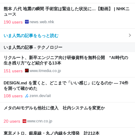
熊本 八代 地震の瞬間 手術室は緊迫した状況に…【動画】 | NHKニ
ュース
190 users
news.web.nhk
いま人気の記事をもっと読む
いま人気の記事 - テクノロジー
リクルート、新卒エンジニア向け研修資料を無料公開 “AI時代の
生き残り方”など紹介する13本
151 users
www.itmedia.co.jp
DESIGN.md を置くと、どこまで「いい感じ」になるのか — 74件
を測って確かめた
108 users
zenn.dev/ait
メタのAIモデルも他社に侵入 社内システムを変更か
20 users
www.cnn.co.jp
東京メトロ、銀座線・丸ノ内線を大増発 計212本