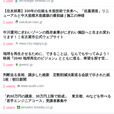
1 user
techtarget.itmedia.co.jp
【住友林業】330年の伝統を木造技術で未来へ。「佐嘉酒造」リニ
ューアルと中大規模木造建築の最前線 | 施工の神様
1 user
sekokan-navi.jp
中川運河にぎわいゾーンの既存倉庫がにぎわい施設へと生まれ変わ
ります！｜名古屋市公式ウェブサイト
1 user
www.city.nagoya.jp
地球を再生させるために、できることは、なんでもやってみよう！
映画『2040 地球再生のビジョン』とともに巡る、希望を探す世界
旅行
1 user
greenz.jp
判断迫る首相、譲歩した維新 定数削減法案巡る会談で示された紙
1枚：朝日新聞
2 users
www.asahi.com
「約30万円の講座、30万円上限で助成」 東京都、AIなどを学べる
「若手エンジニアコース」受講者募集中
2 users
atmarkit.itmedia.co.jp