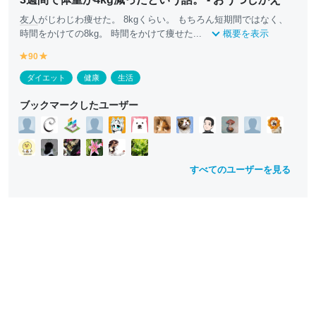
友人
がじわじわ痩せた。 8kgくらい。 もちろん短期間ではなく、
時間をかけての8kg。 時間をかけて痩せた...
概要を表示
90
y
y
e
e
ダイエット
健康
生活
ll
ll
o
o
ブックマークしたユーザー
w
w
すべてのユーザーを見る