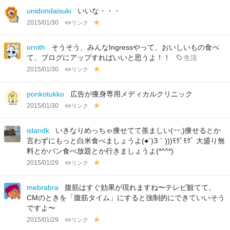
lo
unidondaisuki
いいな・・・
w
2015/01/30
リンク
y
el
lo
ornith
そうそう、みんなIngressやって、おいしいもの食べ
w
て、ブログにアップすればいいと思うよ！！
生活
2015/01/30
リンク
y
el
lo
ponkotukko
広告が痩身専用メディカルクリニック
w
2015/01/30
リンク
y
el
lo
islandk
いきなりめっちゃ痩せてて羨ましい(ｰｰ;)痩せるとか
w
言わずにもっと白米食べましょうよ(●´)З｀)))ﾓｸﾞﾓｸﾞ 大盛り無
料とかパン食べ放題とか行きましょうよ(*^^*)
2015/01/29
リンク
y
el
lo
mebrabra
腹筋はすぐ効果が現れますね〜テレビ観てて、
w
CMのときを「腹筋タイム」にすると強制的にできていいそう
ですよ〜
2015/01/29
リンク
y