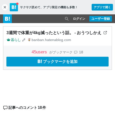
サクサク読めて、
アプリ限定の機能も多数！
アプリで開く
c
l
o
ログイン
ユーザー登録
s
e
3週間で体重が4kg減ったという話。 - おうつしかえ
暮らし
banban.hatenablog.com
45
users
18
がブックマーク
ブックマークを追加
18
記事へのコメント
件