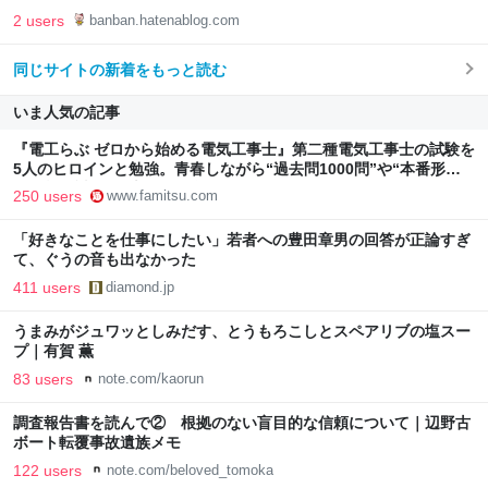
2 users
banban.hatenablog.com
同じサイトの新着をもっと読む
いま人気の記事
『電工らぶ ゼロから始める電気工事士』第二種電気工事士の試験を
5人のヒロインと勉強。青春しながら“過去問1000問”や“本番形式
CBT模擬試験”で本格的に学べるノベルゲーム | ゲーム・エンタメ
250 users
www.famitsu.com
最新情報のファミ通.com
「好きなことを仕事にしたい」若者への豊田章男の回答が正論すぎ
て、ぐうの音も出なかった
411 users
diamond.jp
うまみがジュワッとしみだす、とうもろこしとスペアリブの塩スー
プ｜有賀 薫
83 users
note.com/kaorun
調査報告書を読んで② 根拠のない盲目的な信頼について｜辺野古
ボート転覆事故遺族メモ
122 users
note.com/beloved_tomoka