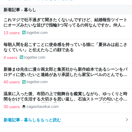
新着記事 - 暮らし
これマジで社不過ぎて聞きたくないんですけど、結婚報告ツイート
にオーズみたいな並びで指輪3つ写ってるの何なんですか。仲人の
分？
13 users
togetter.com
毎朝人間を起こすことに使命感を持っている猫に「夏休みは起こさ
なくていい」と伝えたらこの顔である
4 users
togetter.com
新條まゆ先生に漫☆画太郎と集英社から新作絵本であるシーンをパ
ロディに使いたいと連絡があり承諾したら家宝レベルのとんでもな
いものが届いた
40 users
togetter.com
温泉に入った後、布団の上で能舞台を鑑賞しながら、ゆっくりと時
間をかけて生活する大切さを思い返し、石油ストーブの匂いと小学
生時代の懐かしい一場面を思い出したこと - 失われた世界を探して
30 users
sagasitasekai.com
新着記事 - 暮らしをもっと読む