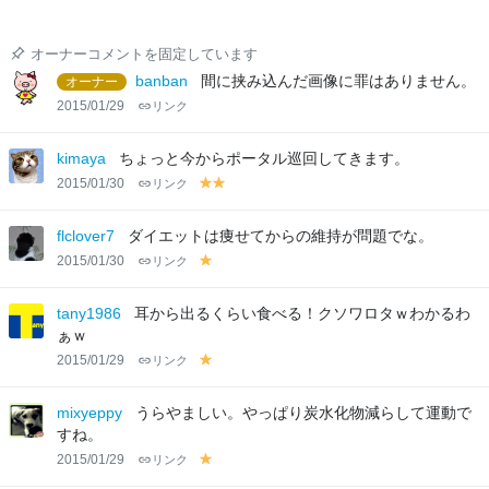
オーナーコメントを固定しています
banban
間に挟み込んだ画像に罪はありません。
オーナー
2015/01/29
リンク
kimaya
ちょっと今からポータル巡回してきます。
2015/01/30
リンク
y
y
el
el
lo
lo
flclover7
ダイエットは痩せてからの維持が問題でな。
w
w
2015/01/30
リンク
y
el
lo
tany1986
耳から出るくらい食べる！クソワロタｗわかるわ
w
ぁｗ
2015/01/29
リンク
y
el
lo
mixyeppy
うらやましい。やっぱり炭水化物減らして運動で
w
すね。
2015/01/29
リンク
y
el