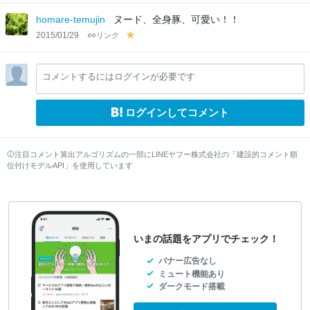
el
lo
homare-temujin
ヌード、全身豚、可愛い！！
w
2015/01/29
リンク
y
el
lo
コメントするにはログインが必要です
w
ログインしてコメント
注目コメント算出アルゴリズムの一部にLINEヤフー株式会社の「建設的コメント順
位付けモデルAPI」を使用しています
いまの話題をアプリでチェック！
バナー広告なし
ミュート機能あり
ダークモード搭載