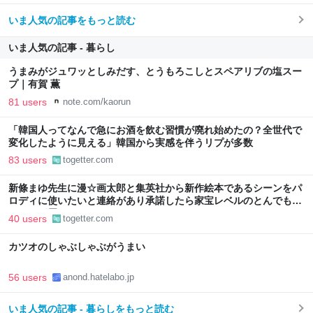
いま人気の記事をもっと読む
いま人気の記事 - 暮らし
うまみがジュワッとしみだす、とうもろこしとスペアリブの塩スー
プ｜有賀 薫
81 users
note.com/kaorun
「韓国人ってなんで急にお酒を飲む習慣が廃れ始めたの？全世代で
変化したように見える」韓国から実感を伴うリプが多数
83 users
togetter.com
新條まゆ先生に漫☆画太郎と集英社から新作絵本であるシーンをパ
ロディに使いたいと連絡があり承諾したら家宝レベルのとんでもな
いものが届いた
40 users
togetter.com
カツオのしゃぶしゃぶがうまい
56 users
anond.hatelabo.jp
いま人気の記事 - 暮らしをもっと読む