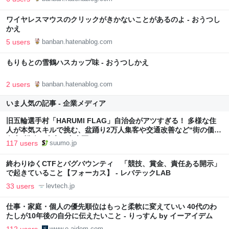
ワイヤレスマウスのクリックがきかないことがあるのよ - おうつし
かえ
5 users
banban.hatenablog.com
もりもとの雪鶴ハスカップ味 - おうつしかえ
2 users
banban.hatenablog.com
いま人気の記事 - 企業メディア
旧五輪選手村「HARUMI FLAG」自治会がアツすぎる！ 多様な住
人が本気スキルで挑む、盆踊り2万人集客や交通改善など“街の価値
向上”戦略 東京・中央区
117 users
suumo.jp
終わりゆくCTFとバグバウンティ 「競技、賞金、責任ある開示」
で起きていること【フォーカス】 - レバテックLAB
33 users
levtech.jp
仕事・家庭・個人の優先順位はもっと柔軟に変えていい 40代のわ
たしが10年後の自分に伝えたいこと - りっすん by イーアイデム
112 users
www.e-aidem.com