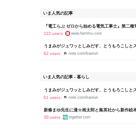
いま人気の記事
『電工らぶ ゼロから始める電気工事士』第二種
インと勉強。青春しながら“過去問1000問”や“
222 users
www.famitsu.com
に学べるノベルゲーム | ゲーム・エンタメ最新情
うまみがジュワッとしみだす、とうもろこしとス
62 users
note.com/kaorun
いま人気の記事 - 暮らし
うまみがジュワッとしみだす、とうもろこしとス
61 users
note.com/kaorun
新條まゆ先生に漫☆画太郎と集英社から新作絵
いたいと連絡があり承諾したら家宝レベルのと
30 users
togetter.com