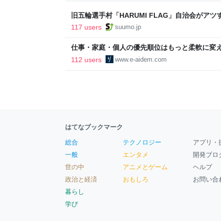
旧五輪選手村「HARUMI FLAG」自治会がア
ルで挑む、盆踊り2万人集客や交通改善など“街
117 users
suumo.jp
区
仕事・家庭・個人の優先順位はもっと柔軟に変えて
後の自分に伝えたいこと - りっすん by イーア
112 users
www.e-aidem.com
はてなブックマーク
総合
テクノロジー
アプリ・
一般
エンタメ
開発ブロ
世の中
アニメとゲーム
ヘルプ
政治と経済
おもしろ
お問い合
暮らし
学び