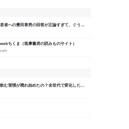
若者への豊田章男の回答が正論すぎて、ぐうの
webちくま（筑摩書房の読みものサイト）
.com
飲む習慣が廃れ始めたの？全世代で変化したよ
うリプが多数