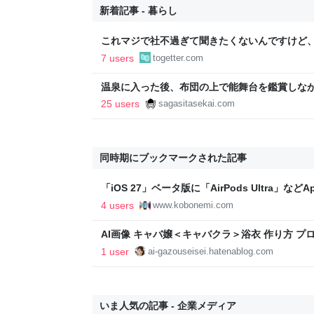
新着記事 - 暮らし
これマジで社不過ぎて聞きたくないんですけど
たいな並びで指輪3つ写ってるの何なんですか。
7 users
togetter.com
温泉に入った後、布団の上で能舞台を鑑賞しな
生活する大切さを思い返し、石油ストーブの匂
25 users
sagasitasekai.com
面を思い出したこと - 失われた世界を探して
同時期にブックマークされた記事
「iOS 27」ベータ版に「AirPods Ultra」など
4 users
www.kobonemi.com
AI画像 キャバ嬢＜キャバクラ＞浴衣 作り方 プロンプト<
AI画像生成・AI画像 情報局 - 未来図書館 -⭐✨⭐
1 user
ai-gazouseisei.hatenablog.com
いま人気の記事 - 企業メディア