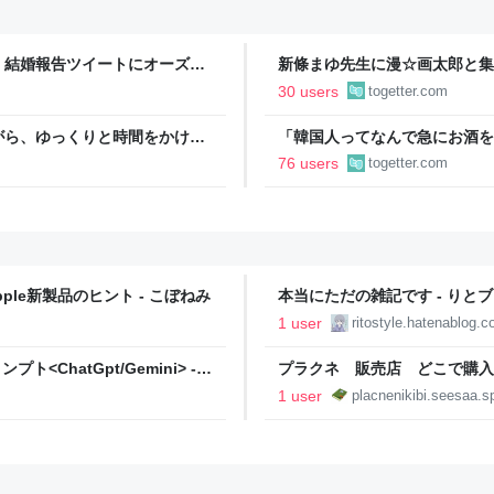
、結婚報告ツイートにオーズみ
新條まゆ先生に漫☆画太郎と集
仲人の分？
いたいと連絡があり承諾したら
30 users
togetter.com
がら、ゆっくりと時間をかけて
「韓国人ってなんで急にお酒を
いと小学生時代の懐かしい一場
うに見える」韓国から実感を伴
76 users
togetter.com
Apple新製品のヒント - こぼねみ
本当にただの雑記です - りと
1 user
ritostyle.hatenablog.
ChatGpt/Gemini> -
プラクネ 販売店 どこで購入
1 user
placnenikibi.seesaa.s