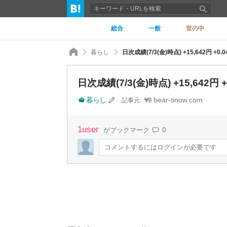
総合
一般
世の中
暮らし
日次成績(7/3(金)時点) +15,642円 +0.
日次成績(7/3(金)時点) +15,642円 
暮らし
bear-snow.com
記事元:
1
user
0
がブックマーク
コメントするにはログインが必要です