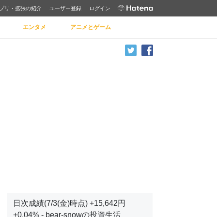
プリ・拡張の紹介
ユーザー登録
ログイン
エンタメ
アニメとゲーム
日次成績(7/3(金)時点) +15,642円
+0.04% - bear-snowの投資生活