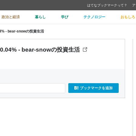
はてなブックマークって？
ア
政治と経済
暮らし
学び
テクノロジー
おもしろ
04% - bear-snowの投資生活
+0.04% - bear-snowの投資生活
ブックマークを追加