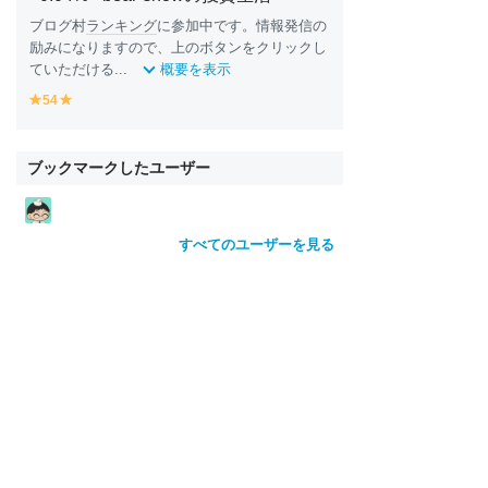
ブログ村
ランキング
に参加中です。情報発信の
励みになりますので、上のボタンをクリックし
ていただける...
概要を表示
54
y
y
e
e
ll
ll
o
o
ブックマークしたユーザー
w
w
すべてのユーザーを見る