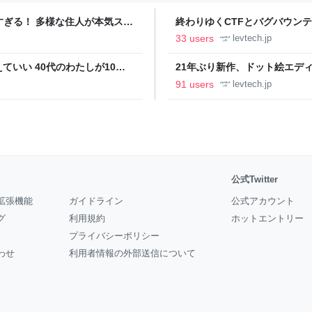
ツすぎる！ 多様な住人が本気スキ
終わりゆくCTFとバグバウン
の価値向上”戦略 東京・中央
ること【フォーカス】 - レバテ
33 users
levtech.jp
いい 40代のわたしが10年
21年ぶり新作、ドット絵エディタ
イデム
ついて作者に聞く【フォーカス】
91 users
levtech.jp
公式Twitter
拡張機能
ガイドライン
公式アカウント
グ
利用規約
ホットエントリー
プライバシーポリシー
わせ
利用者情報の外部送信について