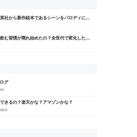
英社から新作絵本であるシーンをパロディに使
家宝レベルのとんでもないものが届いた
飲む習慣が廃れ始めたの？全世代で変化したよ
うリプが多数
ブログ
com
できるの？楽天かな？アマゾンかな？
pace