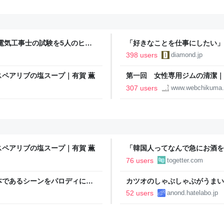
電気工事士の試験を5人のヒロ
「好きなことを仕事にしたい」
本番形式CBT模擬試験”で本格的
音も出なかった
398 users
diamond.jp
報のファミ通.com
ペアリブの塩スープ｜有賀 薫
第一回 女性専用ジムの清潔｜
307 users
www.webchikuma
ペアリブの塩スープ｜有賀 薫
「韓国人ってなんで急にお酒を
うに見える」韓国から実感を伴
76 users
togetter.com
本であるシーンをパロディに使
カツオのしゃぶしゃぶがうまい
んでもないものが届いた
52 users
anond.hatelabo.jp