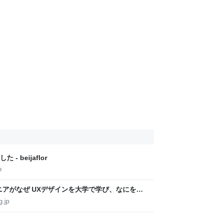
 beijaflor
p
ニアがなぜ UXデザインを大学で学び、なにを得
g.jp