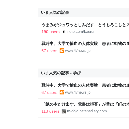
いま人気の記事
うまみがジュワッとしみだす、とうもろこしとス
190 users
note.com/kaorun
戦時中、大学で輸血の人体実験 患者に動物の
67 users
www.47news.jp
いま人気の記事 - 学び
戦時中、大学で輸血の人体実験 患者に動物の
67 users
www.47news.jp
「紙の本だけ出す、電書は拒否」が昔は『町の
『差別者』となる…のだろうか？ - INVISIBLE Do
113 users
m-dojo.hatenadiary.com
COLORFUL PLACE-