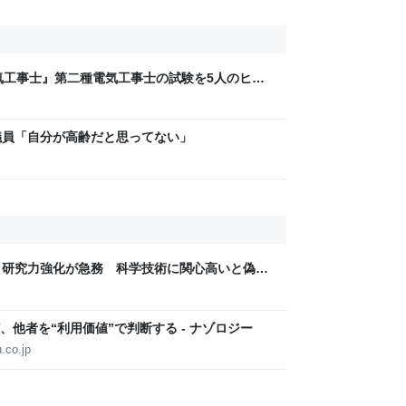
気工事士』第二種電気工事士の試験を5人のヒロ
問1000問”や“本番形式CBT模擬試験”で本格的
ム・エンタメ最新情報のファミ通.com
議員「自分が高齢だと思ってない」
、研究力強化が急務 科学技術に関心高いと偽・
他者を“利用価値”で判断する - ナゾロジー
.co.jp