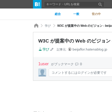
総合
一般
世の中
学び
W3C が提案中の Web のビジョン - beijaf
W3C が提案中の Web のビジョン - be
学び
beijaflor.hatenablog.jp
記事元:
1
user
0
がブックマーク
コメントするにはログインが必要です