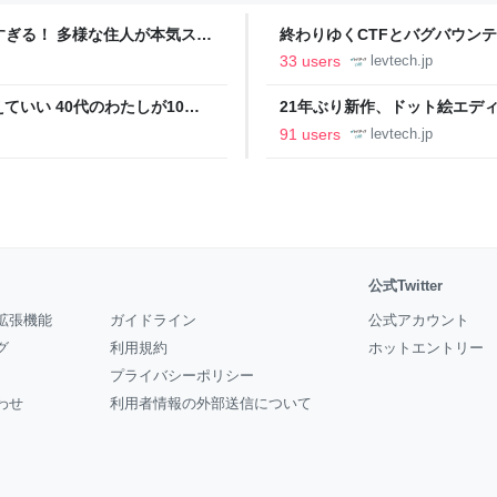
ツすぎる！ 多様な住人が本気スキ
終わりゆくCTFとバグバウン
の価値向上”戦略 東京・中央
ること【フォーカス】 - レバテ
33 users
levtech.jp
いい 40代のわたしが10年
21年ぶり新作、ドット絵エディタ
イデム
ついて作者に聞く【フォーカス】
91 users
levtech.jp
公式Twitter
拡張機能
ガイドライン
公式アカウント
グ
利用規約
ホットエントリー
プライバシーポリシー
わせ
利用者情報の外部送信について