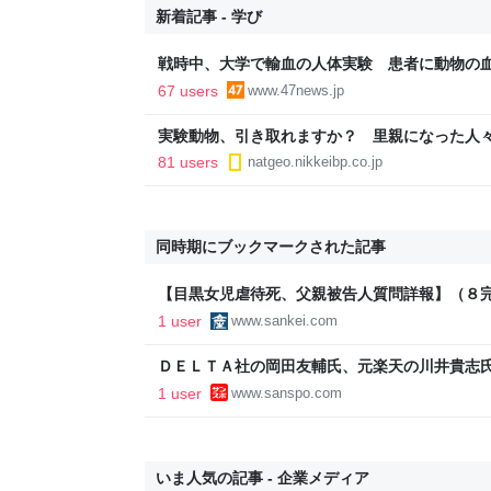
新着記事 - 学び
戦時中、大学で輸血の人体実験 患者に動物の
67 users
www.47news.jp
実験動物、引き取れますか？ 里親になった人
81 users
natgeo.nikkeibp.co.jp
同時期にブックマークされた記事
【目黒女児虐待死、父親被告人質問詳報】（８
本当に申し訳ない」 結愛ちゃんには「私が親
1 user
www.sankei.com
（1/8ページ）
ＤＥＬＴＡ社の岡田友輔氏、元楽天の川井貴志
1 user
www.sanspo.com
いま人気の記事 - 企業メディア