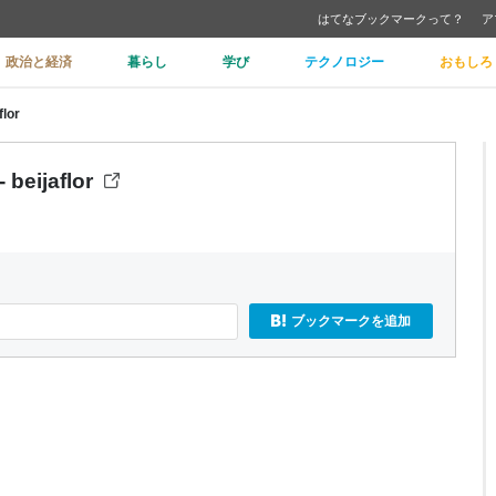
はてなブックマークって？
ア
政治と経済
暮らし
学び
テクノロジー
おもしろ
lor
ijaflor
ブックマークを追加