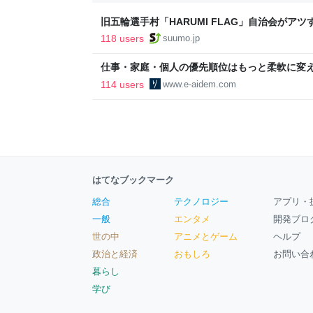
旧五輪選手村「HARUMI FLAG」自治会がア
ルで挑む、盆踊り2万人集客や交通改善など“街
118 users
suumo.jp
区
仕事・家庭・個人の優先順位はもっと柔軟に変えて
後の自分に伝えたいこと - りっすん by イーア
114 users
www.e-aidem.com
はてなブックマーク
総合
テクノロジー
アプリ・
一般
エンタメ
開発ブロ
世の中
アニメとゲーム
ヘルプ
政治と経済
おもしろ
お問い合
暮らし
学び