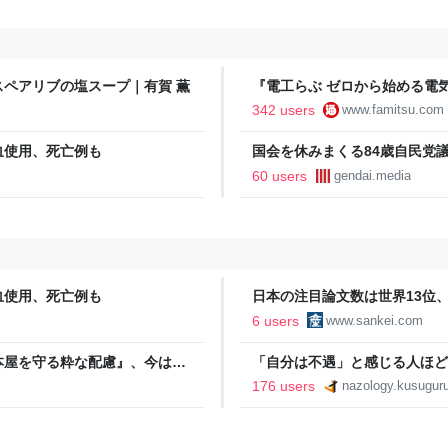
ペアリブの塩スープ｜有賀 薫
『電工らぶ ゼロから始める電
インと勉強。青春しながら“過去
342 users
www.famitsu.com
に学べるノベルゲーム | ゲー
血使用、死亡例も
国会を休みまくる84歳自民党
60 users
gendai.media
血使用、死亡例も
日本の注目論文数は世界13位
誤情報に耐性
6 users
www.sankei.com
本屋を守る粋な配慮』、今は
「自分は不遇」と感じる人ほど、
jo. ーQUIET &
176 users
nazology.kusuguru