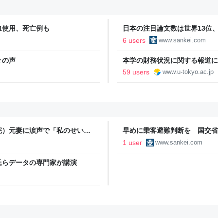
血使用、死亡例も
日本の注目論文数は世界13位
誤情報に耐性
6 users
www.sankei.com
々の声
本学の財務状況に関する報道につ
59 users
www.u-tokyo.ac.jp
完）元妻に涙声で「私のせいで
早めに乗客避難判断を 国交省
になろうとしてごめんなさい」
1 user
www.sankei.com
氏らデータの専門家が講演