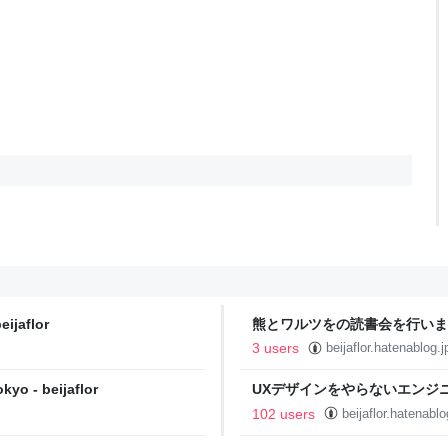
aflor
熊とワルツをの読書会を行いました -
3 users
beijaflor.hatenablog.j
 - beijaflor
UXデザインをやらないエンジ
たのか - beijaflor
102 users
beijaflor.hatenablo