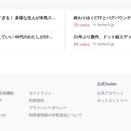
ツすぎる！ 多様な住人が本気スキ
終わりゆくCTFとバグバウン
の価値向上”戦略 東京・中央
ること【フォーカス】 - レバテ
29 users
levtech.jp
いい 40代のわたしが10年
21年ぶり新作、ドット絵エディタ
イデム
ついて作者に聞く【フォーカス】
89 users
levtech.jp
公式Twitter
拡張機能
ガイドライン
公式アカウント
グ
利用規約
ホットエントリー
プライバシーポリシー
わせ
利用者情報の外部送信について