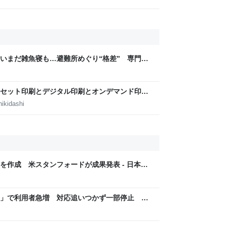
いまだ雑魚寝も…避難所めぐり“格差” 専門家
8年熊本地震｜FNNプライムオンライン
セット印刷とデジタル印刷とオンデマンド印刷
田淳子
ikidashi
を作成 米スタンフォードが成果発表 - 日本経
ア」で利用者急増 対応追いつかず一部停止
リに」