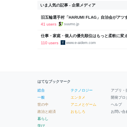
いま人気の記事 - 企業メディア
旧五輪選手村「HARUMI FLAG」自治会がア
ルで挑む、盆踊り2万人集客や交通改善など“街
41 users
suumo.jp
区
仕事・家庭・個人の優先順位はもっと柔軟に変えて
後の自分に伝えたいこと - りっすん by イーア
110 users
www.e-aidem.com
はてなブックマーク
総合
テクノロジー
アプリ・
一般
エンタメ
開発ブロ
世の中
アニメとゲーム
ヘルプ
政治と経済
おもしろ
お問い合
暮らし
学び