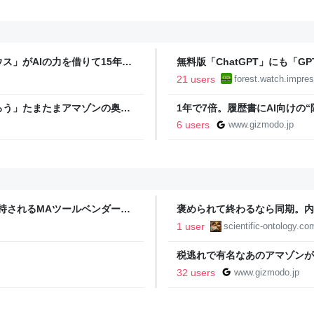
ス」がAIの力を借りて15年ぶ
無料版「ChatGPT」にも「GP
hrome」も走り回る。復活記念で
限へ／Plus/Proでも「GPT
21 users
forest.watch.impres
ろう」たまたまアマゾンの奥地
1年で7倍。履歴書にAI向けの“
んな幽霊がいるのか聞いたら、
6 users
www.gizmodo.jp
支持されるMAツールベンダー
褒められて終わるなら同期。内面が更
Ontology
1 user
scientific-ontology.co
税逃れで有名なあのアマゾンが
ド・ジャパン
32 users
www.gizmodo.jp