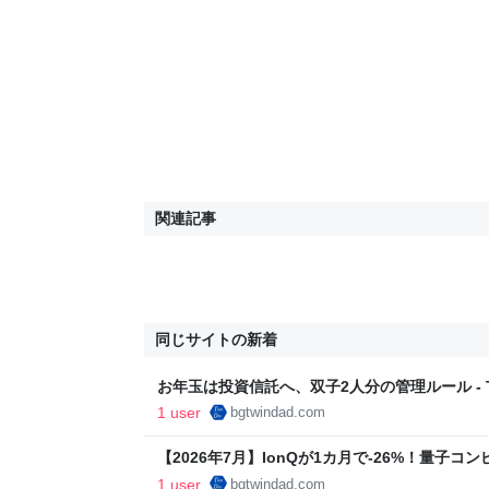
関連記事
同じサイトの新着
お年玉は投資信託へ、双子2人分の管理ルール - Tw
成・運用記
1 user
bgtwindad.com
【2026年7月】IonQが1カ月で-26%！量子コン
Dad | 双子パパの資産形成・運用記
1 user
bgtwindad.com