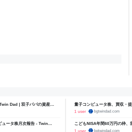
in Dad | 双子パパの資産形
量子コンピュータ株、買収・提携・実
産形成・運用記
1 user
bgtwindad.com
ピュータ株月次報告 - Twin
こどもNISA年間60万円の枠、我
双子パパの資産形成・運用記
1 user
bgtwindad.com