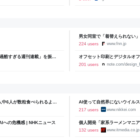
男女同室で「着替えられない」
「標準化されていない」 令和
224 users
www.fnn.jp
「過酷すぎる週刊連載」を振り
オフセット印刷とデジタルオフ
ストイックな舞台裏 | 日刊
と。｜デザインのひきだし 津
201 users
note.com/design_h
人中6人が数粒食べられるよう
AI使って自然界にないウイルス
済新聞
217 users
www.nikkei.com
Iへの危機感 | NHKニュース
個人開発「家系ラーメンマニ
「より信頼していただけるアプ
132 users
www.itmedia.co.jp