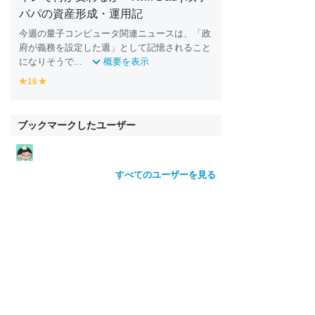
パパの資産形成・運用記
今週の量子コンピュータ関連ニュースは、「政
府が義務を設定した週」として記憶されること
になりそうで...
概要を表示
16
y
y
e
e
ll
ll
o
o
ブックマークしたユーザー
w
w
すべてのユーザーを見る