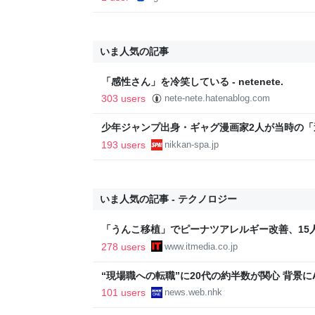
いま人気の記事
「感性さん」を冷笑している - netenete.
303 users
nete-nete.hatenablog.com
少年ジャンプ出身・ギャグ漫画家2人が当時の
返る。「ヘルニアで入院しても原稿は落とさない」
193 users
nikkan-spa.jp
SPA!
いま人気の記事 - テクノロジー
「うんこ移植」でピーナツアレルギー改善、15
に ヒトの実証は初 Science系列誌掲載
278 users
www.itmedia.co.jp
“現場職への転職”に20代の約半数が関心 背景にA
101 users
news.web.nhk