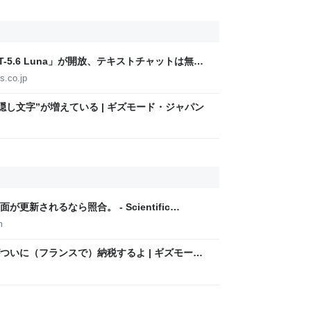
T-5.6 Luna」が開放、テキストチャットは無制
-5.6 Sol」が強化、即答・熟考をスライダーで調整
s.co.jp
隠し文字”が増えている | ギズモード・ジャパン
新されるなら照合。 - Scientific
m
ついに（フランスで）納税するよ | ギズモー