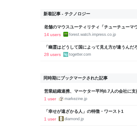
新着記事 - テクノロジー
老舗のマウスユーティリティ「チューチューマウ
りに復活／64bit化、Windows 10/11、「C
14 users
forest.watch.impress.co.jp
2026年末まで500円
「幽霊はどうして国によって見え方が違うんだ
にロケに行く事があったので先住民の人に、ど
28 users
togetter.com
予想だにしない答えが返ってきた話
同時期にブックマークされた記事
営業組織連携、マーケター平均0.7人の会社に
「SATORI」のケース
1 user
markezine.jp
「幸せが遠ざかる人」の特徴・ワースト1
1 user
diamond.jp