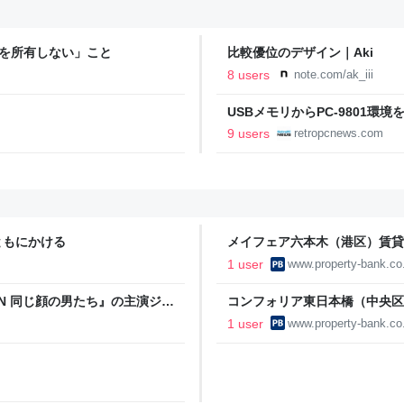
ーバを所有しない」こと
比較優位のデザイン｜Aki
8 users
note.com/ak_iii
USBメモリからPC-9801環境を起動
9 users
retropcnews.com
ともにかける
メイフェア六本木（港区）賃貸
1 user
www.property-bank.co.
N 同じ顔の男たち』の主演ジェ
コンフォリア東日本橋（中央区
タビュー】 | フロントロウ
1 user
www.property-bank.co.