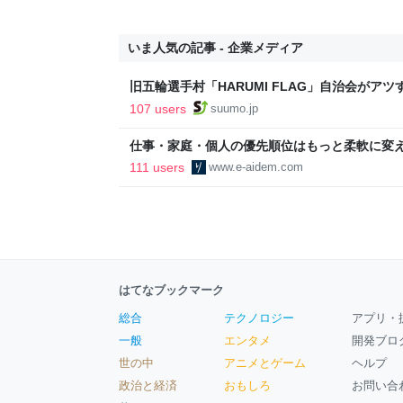
いま人気の記事 - 企業メディア
旧五輪選手村「HARUMI FLAG」自治会がア
ルで挑む、盆踊り2万人集客や交通改善など“街
107 users
suumo.jp
区
仕事・家庭・個人の優先順位はもっと柔軟に変えて
後の自分に伝えたいこと - りっすん by イーア
111 users
www.e-aidem.com
はてなブックマーク
総合
テクノロジー
アプリ・
一般
エンタメ
開発ブロ
世の中
アニメとゲーム
ヘルプ
政治と経済
おもしろ
お問い合