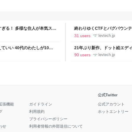
ツすぎる！ 多様な住人が本気スキ
終わりゆくCTFとバグバウン
の価値向上”戦略 東京・中央
ること【フォーカス】 - レバテ
31 users
levtech.jp
いい 40代のわたしが10年
21年ぶり新作、ドット絵エディタ
イデム
ついて作者に聞く【フォーカス】
90 users
levtech.jp
公式Twitter
拡張機能
ガイドライン
公式アカウント
グ
利用規約
ホットエントリー
プライバシーポリシー
わせ
利用者情報の外部送信について