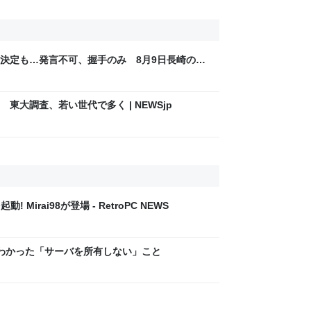
決定も…発言不可、握手のみ 8月9日長崎の被
Sjp
東大調査、若い世代で多く | NEWSjp
! Mirai98が登場 - RetroPC NEWS
移して わかった「サーバを所有しない」こと