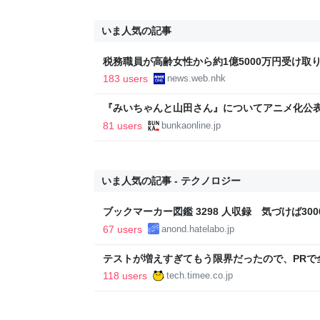
いま人気の記事
税務職員が高齢女性から約1億5000万円受け取り競
ス
183 users
news.web.nhk
『みいちゃんと山田さん』についてアニメ化公表
光連載404
81 users
bunkaonline.jp
いま人気の記事 - テクノロジー
ブックマーカー図鑑 3298 人収録 気づけば3000
67 users
anond.hatelabo.jp
テストが増えすぎてもう限界だったので、PRで
Timee Product Team Blog
118 users
tech.timee.co.jp