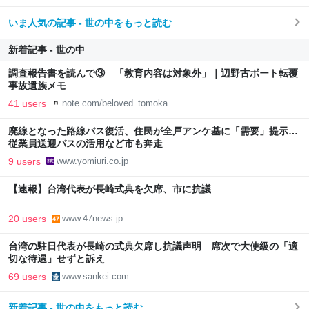
いま人気の記事 - 世の中をもっと読む
新着記事 - 世の中
調査報告書を読んで③ 「教育内容は対象外」｜辺野古ボート転覆
事故遺族メモ
41 users
note.com/beloved_tomoka
廃線となった路線バス復活、住民が全戸アンケ基に「需要」提示…
従業員送迎バスの活用など市も奔走
9 users
www.yomiuri.co.jp
【速報】台湾代表が長崎式典を欠席、市に抗議
20 users
www.47news.jp
台湾の駐日代表が長崎の式典欠席し抗議声明 席次で大使級の「適
切な待遇」せずと訴え
69 users
www.sankei.com
新着記事 - 世の中をもっと読む