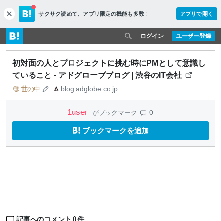
サクサク読めて、
アプリ限定の機能も多数！
アプリで開く
c
l
o
ログイン
ユーザー登録
s
e
初対面の人とプロジェクトに挑む時にPMとして意識し
ていること - アドグローブブログ | 渋谷のIT会社
世の中
blog.adglobe.co.jp
1
user
0
がブックマーク
ブックマークを追加
0
記事へのコメント
件