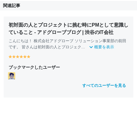
関連記事
初対面の人とプロジェクトに挑む時にPMとして意識し
ていること - アドグローブブログ | 渋谷のIT会社
こんにちは！ 株式会社アドグローブ ソリューション事業部の前田
です。 皆さんは初対面の人とプロジェク...
概要を表示
y
y
y
y
y
y
e
e
e
e
e
e
ブックマークしたユーザー
ll
ll
ll
ll
ll
ll
o
o
o
o
o
o
w
w
w
w
w
w
すべてのユーザーを見る