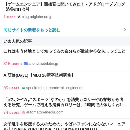
【ゲームエンジニア】面接官に聞いてみた！ - アドグローブブログ
| 渋谷のIT会社
1 user
blog.adglobe.co.jp
同じサイトの新着をもっと読む
いま人気の記事
これはもう体験として知ってるの自分らが最後やろなぁ…ってこと
315 users
anond.hatelabo.jp
AI研修(Day1)【MIXI 26新卒技術研修】
95 users
speakerdeck.com/mixi_engineers
「eスポーツは“スポーツ”なのか」を消費カロリーや心拍数から考
える研究。ゲームで増える消費カロリーは、1時間で大体ちくわ1本
分 - AUTOMATON
74 users
automaton-media.com
女子選手を応援する人のための、やばいファンにならないマニュア
ル｜OSAKA YURU KOSAL:TETSUYA KITAMOTO