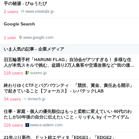
手の秘湯 - びゅうたび
2 users
www.viewtabi.jp
Google Search
1 user
www.google.com
いま人気の記事 - 企業メディア
旧五輪選手村「HARUMI FLAG」自治会がアツすぎる！ 多様な住
人が本気スキルで挑む、盆踊り2万人集客や交通改善など“街の価値
向上”戦略 東京・中央区
118 users
suumo.jp
終わりゆくCTFとバグバウンティ 「競技、賞金、責任ある開示」
で起きていること【フォーカス】 - レバテックLAB
34 users
levtech.jp
仕事・家庭・個人の優先順位はもっと柔軟に変えていい 40代のわ
たしが10年後の自分に伝えたいこと - りっすん by イーアイデム
116 users
www.e-aidem.com
21年ぶり新作、ドット絵エディタ「EDGE1」「EDGE2」