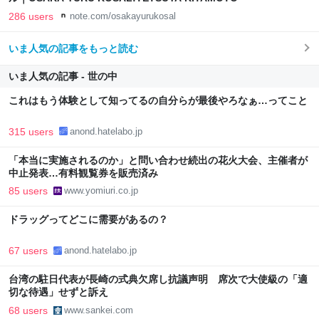
286 users
note.com/osakayurukosal
いま人気の記事をもっと読む
いま人気の記事 - 世の中
これはもう体験として知ってるの自分らが最後やろなぁ…ってこと
315 users
anond.hatelabo.jp
「本当に実施されるのか」と問い合わせ続出の花火大会、主催者が
中止発表…有料観覧券を販売済み
85 users
www.yomiuri.co.jp
ドラッグってどこに需要があるの？
67 users
anond.hatelabo.jp
台湾の駐日代表が長崎の式典欠席し抗議声明 席次で大使級の「適
切な待遇」せずと訴え
68 users
www.sankei.com