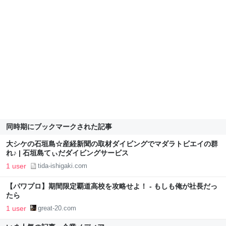
同時期にブックマークされた記事
大シケの石垣島☆産経新聞の取材ダイビングでマダラトビエイの群
れ♪ | 石垣島てぃだダイビングサービス
1 user
tida-ishigaki.com
【パワプロ】期間限定覇道高校を攻略せよ！ - もしも俺が社長だっ
たら
1 user
great-20.com