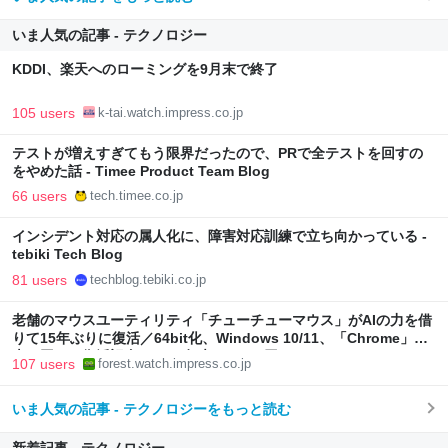
いま人気の記事 - テクノロジー
KDDI、楽天へのローミングを9月末で終了
105 users
k-tai.watch.impress.co.jp
テストが増えすぎてもう限界だったので、PRで全テストを回すの
をやめた話 - Timee Product Team Blog
66 users
tech.timee.co.jp
インシデント対応の属人化に、障害対応訓練で立ち向かっている -
tebiki Tech Blog
81 users
techblog.tebiki.co.jp
老舗のマウスユーティリティ「チューチューマウス」がAIの力を借
りて15年ぶりに復活／64bit化、Windows 10/11、「Chrome」も
走り回る。復活記念で2026年末まで500円
107 users
forest.watch.impress.co.jp
いま人気の記事 - テクノロジーをもっと読む