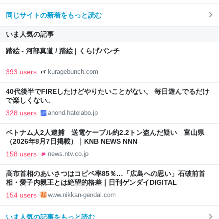
同じサイトの新着をもっと読む
いま人気の記事
踏絵 - 河部真道 / 踏絵 | くらげバンチ
393 users
kuragebunch.com
40代後半でFIREしたけどやりたいことがない。 毎日遊んでるだけ
で楽しくない..
328 users
anond.hatelabo.jp
ベトナム人2人逮捕 送電ケーブル約2.2トン盗んだ疑い 富山県
（2026年8月7日掲載）｜KNB NEWS NNN
158 users
news.ntv.co.jp
高市首相のあいさつはコピペ率85％…「広島への思い」石破前首
相・愛子内親王とは絶望的格差｜日刊ゲンダイDIGITAL
154 users
www.nikkan-gendai.com
いま人気の記事をもっと読む