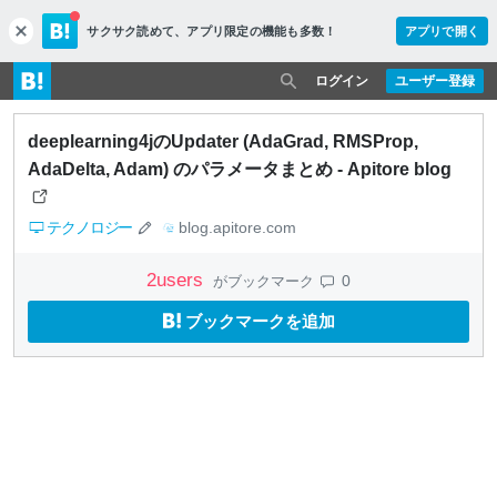
サクサク読めて、
アプリ限定の機能も多数！
アプリで開く
c
l
o
ログイン
ユーザー登録
s
e
deeplearning4jのUpdater (AdaGrad, RMSProp,
AdaDelta, Adam) のパラメータまとめ - Apitore blog
テクノロジー
blog.apitore.com
2
users
0
がブックマーク
ブックマークを追加