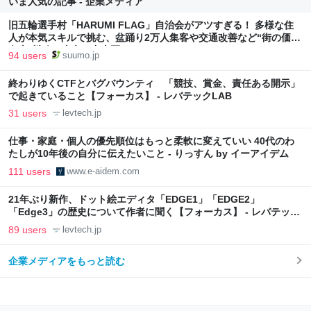
いま人気の記事 - 企業メディア
旧五輪選手村「HARUMI FLAG」自治会がアツすぎる！ 多様な住
人が本気スキルで挑む、盆踊り2万人集客や交通改善など“街の価値
向上”戦略 東京・中央区
94 users
suumo.jp
終わりゆくCTFとバグバウンティ 「競技、賞金、責任ある開示」
で起きていること【フォーカス】 - レバテックLAB
31 users
levtech.jp
仕事・家庭・個人の優先順位はもっと柔軟に変えていい 40代のわ
たしが10年後の自分に伝えたいこと - りっすん by イーアイデム
111 users
www.e-aidem.com
21年ぶり新作、ドット絵エディタ「EDGE1」「EDGE2」
「Edge3」の歴史について作者に聞く【フォーカス】 - レバテック
LAB
89 users
levtech.jp
企業メディアをもっと読む