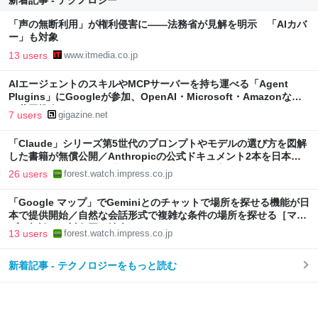
新着記事 - テクノロジー
「声の無断利用」が権利侵害に――法務省が見解を明示 「AIカバ
ー」も対象
13 users
www.itmedia.co.jp
AIエージェントのスキルやMCPサーバーを持ち運べる「Agent
Plugins」にGoogleが参加、OpenAI・Microsoft・Amazonなど
と共同推進
7 users
gigazine.net
「Claude」シリーズ第5世代のプロンプトやモデルの選び方を図解
した書籍が無償公開／Anthropicの公式ドキュメント2本を日本語
で図解した『Claude 5世代 マスターガイド』【Book Watch/ニュ
26 users
forest.watch.impress.co.jp
ース】
「Google マップ」でGeminiとのチャットで場所を探せる機能が日
本で提供開始／自然な会話形式で複雑な条件の場所を探せる［マッ
プに相談］の対象国が拡大
13 users
forest.watch.impress.co.jp
新着記事 - テクノロジーをもっと読む