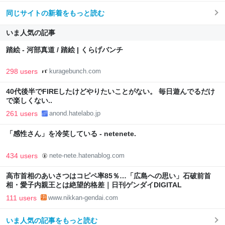
同じサイトの新着をもっと読む
いま人気の記事
踏絵 - 河部真道 / 踏絵 | くらげバンチ
298 users
kuragebunch.com
40代後半でFIREしたけどやりたいことがない。 毎日遊んでるだけ
で楽しくない..
261 users
anond.hatelabo.jp
「感性さん」を冷笑している - netenete.
434 users
nete-nete.hatenablog.com
高市首相のあいさつはコピペ率85％…「広島への思い」石破前首
相・愛子内親王とは絶望的格差｜日刊ゲンダイDIGITAL
111 users
www.nikkan-gendai.com
いま人気の記事をもっと読む