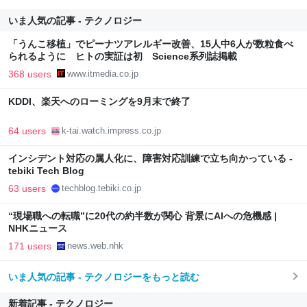
いま人気の記事 - テクノロジー
「うんこ移植」でピーナツアレルギー改善、15人中6人が数粒食べ
られるように ヒトの実証は初 Science系列誌掲載
368 users
www.itmedia.co.jp
KDDI、楽天へのローミングを9月末で終了
64 users
k-tai.watch.impress.co.jp
インシデント対応の属人化に、障害対応訓練で立ち向かっている -
tebiki Tech Blog
63 users
techblog.tebiki.co.jp
“現場職への転職”に20代の約半数が関心 背景にAIへの危機感 |
NHKニュース
171 users
news.web.nhk
いま人気の記事 - テクノロジーをもっと読む
新着記事 - テクノロジー