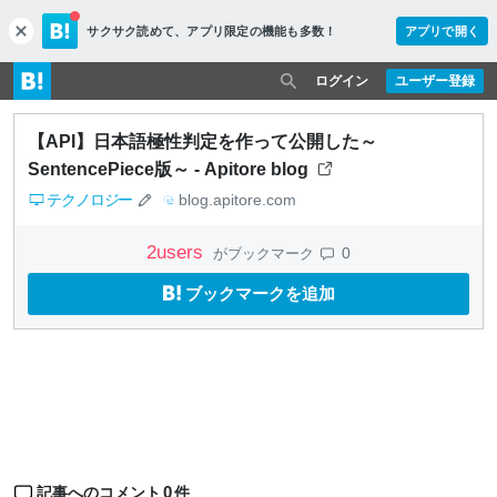
サクサク読めて、
アプリ限定の機能も多数！
アプリで開く
c
l
o
ログイン
ユーザー登録
s
e
【API】日本語極性判定を作って公開した～
SentencePiece版～ - Apitore blog
テクノロジー
blog.apitore.com
2
users
0
がブックマーク
ブックマークを追加
0
記事へのコメント
件