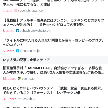
SnowManラウール激似…!? 名古屋の『ナナちゃん人形』ラウール
本人も「俺に似てるな」と注目
1 user
coconutsjapan.com
【花粉症】アレルギー性鼻炎にはタンニン、カテキンなどのポリフ
ェノールが効果的！！ | 弁理士ハシビロコフの奮闘記
8 users
pahashibirokohu2.com
『タイトルにPR入れる入れない問題とか色々 - ヨッピーのブログ』
へのコメント
5 users
b.hatena.ne.jp
いま人気の記事 - 企業メディア
旧五輪選手村「HARUMI FLAG」自治会がアツすぎる！ 多様な住
人が本気スキルで挑む、盆踊り2万人集客や交通改善など“街の価値
向上”戦略 東京・中央区
83 users
suumo.jp
終わりゆくCTFとバグバウンティ 「競技、賞金、責任ある開示」
で起きていること【フォーカス】 - レバテックLAB
31 users
levtech.jp