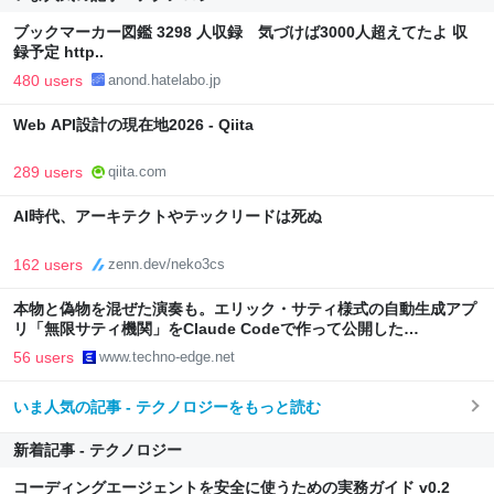
ブックマーカー図鑑 3298 人収録 気づけば3000人超えてたよ 収
録予定 http..
480 users
anond.hatelabo.jp
Web API設計の現在地2026 - Qiita
289 users
qiita.com
AI時代、アーキテクトやテックリードは死ぬ
162 users
zenn.dev/neko3cs
本物と偽物を混ぜた演奏も。エリック・サティ様式の自動生成アプ
リ「無限サティ機関」をClaude Codeで作って公開した
（CloseBox） | テクノエッジ TechnoEdge
56 users
www.techno-edge.net
いま人気の記事 - テクノロジーをもっと読む
新着記事 - テクノロジー
コーディングエージェントを安全に使うための実務ガイド v0.2