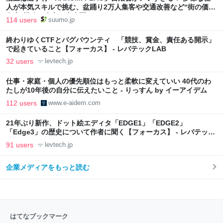
人が本気スキルで挑む、盆踊り2万人集客や交通改善など“街の価値
向上”戦略 東京・中央区
114 users
suumo.jp
終わりゆくCTFとバグバウンティ 「競技、賞金、責任ある開示」
で起きていること【フォーカス】 - レバテックLAB
32 users
levtech.jp
仕事・家庭・個人の優先順位はもっと柔軟に変えていい 40代のわ
たしが10年後の自分に伝えたいこと - りっすん by イーアイデム
112 users
www.e-aidem.com
21年ぶり新作、ドット絵エディタ「EDGE1」「EDGE2」
「Edge3」の歴史について作者に聞く【フォーカス】 - レバテック
LAB
91 users
levtech.jp
企業メディアをもっと読む
はてなブックマーク