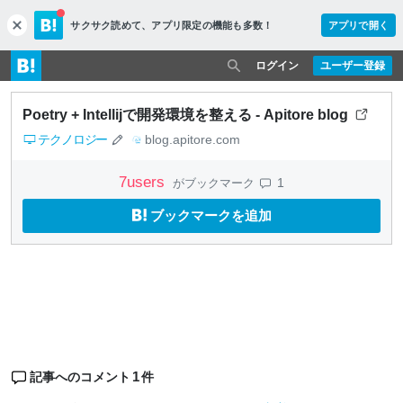
サクサク読めて、
アプリ限定の機能も多数！
アプリで開く
c
l
o
ログイン
ユーザー登録
s
e
Poetry + Intellijで開発環境を整える - Apitore blog
テクノロジー
blog.apitore.com
7
users
1
がブックマーク
ブックマークを追加
1
記事へのコメント
件