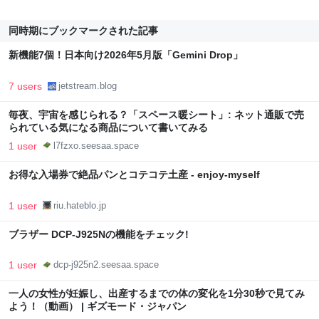
同時期にブックマークされた記事
新機能7個！日本向け2026年5月版「Gemini Drop」
7 users
jetstream.blog
毎夜、宇宙を感じられる？「スペース暖シート」: ネット通販で売
られている気になる商品について書いてみる
1 user
l7fzxo.seesaa.space
お得な入場券で絶品パンとコテコテ土産 - enjoy-myself
1 user
riu.hateblo.jp
ブラザー DCP-J925Nの機能をチェック!
1 user
dcp-j925n2.seesaa.space
一人の女性が妊娠し、出産するまでの体の変化を1分30秒で見てみ
よう！（動画） | ギズモード・ジャパン