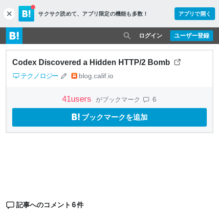
サクサク読めて、
アプリ限定の機能も多数！
アプリで開く
c
l
o
ログイン
ユーザー登録
s
e
Codex Discovered a Hidden HTTP/2 Bomb
テクノロジー
blog.calif.io
41
users
6
がブックマーク
ブックマークを追加
6
記事へのコメント
件