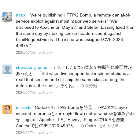
nilab
"We’re publishing HTTP/2 Bomb, a remote denial-of-
service exploit against most major web servers" "We
disclosed to Apache on May 27, and Stefan Eissing fixed it on
the same day by making cookie headers count against
LimitRequestFields. The issue was assigned CVE-2026-
49975."
2026/06/05
リンク
strawberryhunter
テストした5つの実装で横断的に脆弱性が
あったと。「But when five independent implementations all
read that section and still ship the same class of bug, the
defect is in the spec.」そうね。
未分類
2026/06/05
リンク
misshiki
CodexがHTTP/2 Bombを発見。HPACKの1-byte
indexed referenceとzero-byte flow-control windowを組み合わ
せ、nginx、Apache、IIS、Envoy、PingoraでDoSを誘発。
ApacheではCVE-2026-49975。
Codex
セキュリティ
2026/06/04
リンク