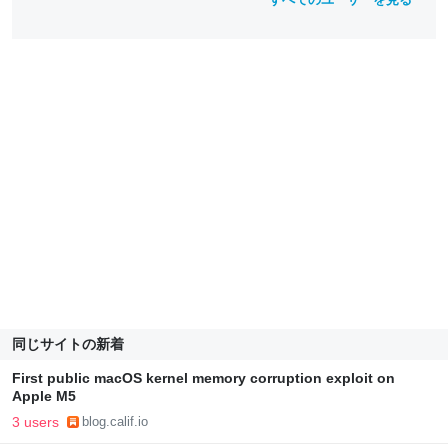
同じサイトの新着
First public macOS kernel memory corruption exploit on
Apple M5
3 users
blog.calif.io