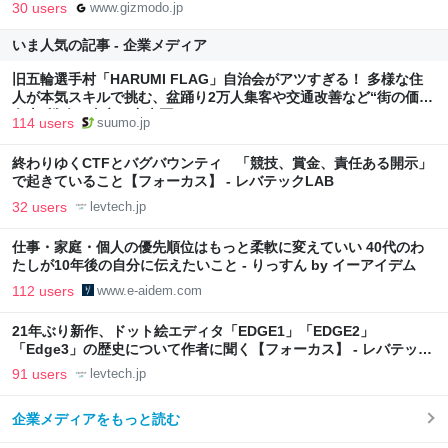
30 users
www.gizmodo.jp
いま人気の記事 - 企業メディア
旧五輪選手村「HARUMI FLAG」自治会がアツすぎる！ 多様な住
人が本気スキルで挑む、盆踊り2万人集客や交通改善など“街の価値
向上”戦略 東京・中央区
114 users
suumo.jp
終わりゆくCTFとバグバウンティ 「競技、賞金、責任ある開示」
で起きていること【フォーカス】 - レバテックLAB
32 users
levtech.jp
仕事・家庭・個人の優先順位はもっと柔軟に変えていい 40代のわ
たしが10年後の自分に伝えたいこと - りっすん by イーアイデム
112 users
www.e-aidem.com
21年ぶり新作、ドット絵エディタ「EDGE1」「EDGE2」
「Edge3」の歴史について作者に聞く【フォーカス】 - レバテック
LAB
91 users
levtech.jp
企業メディアをもっと読む