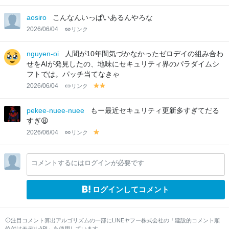
aosiro
こんなんいっぱいあるんやろな
2026/06/04
リンク
nguyen-oi
人間が10年間気づかなかったゼロデイの組み合わ
せをAIが発見したの、地味にセキュリティ界のパラダイムシ
フトでは。パッチ当てなきゃ
2026/06/04
リンク
y
y
el
el
lo
lo
pekee-nuee-nuee
もー最近セキュリティ更新多すぎてだる
w
w
すぎ😩
2026/06/04
リンク
y
el
lo
コメントするにはログインが必要です
w
ログインしてコメント
注目コメント算出アルゴリズムの一部にLINEヤフー株式会社の「建設的コメント順
位付けモデルAPI」を使用しています