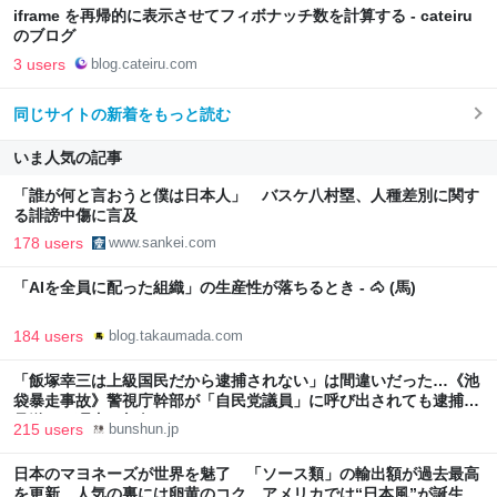
iframe を再帰的に表示させてフィボナッチ数を計算する - cateiru
のブログ
3 users
blog.cateiru.com
同じサイトの新着をもっと読む
いま人気の記事
「誰が何と言おうと僕は日本人」 バスケ八村塁、人種差別に関す
る誹謗中傷に言及
178 users
www.sankei.com
「AIを全員に配った組織」の生産性が落ちるとき - 🐴 (馬)
184 users
blog.takaumada.com
「飯塚幸三は上級国民だから逮捕されない」は間違いだった…《池
袋暴走事故》警視庁幹部が「自民党議員」に呼び出されても逮捕を
見送った理由 | 文春オンライン
215 users
bunshun.jp
日本のマヨネーズが世界を魅了 「ソース類」の輸出額が過去最高
を更新 人気の裏には卵黄のコク アメリカでは“日本風”が誕生｜