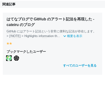
関連記事
はてなブログで GitHub のアラート記法を再現した -
cateiru のブログ
GitHub
にはアラート記法という非常に便利な記法が存在します。
> [!
NOTE
] > Highlights inf
orm
ation th...
概要を表示
y
y
e
e
ブックマークしたユーザー
ll
ll
o
o
w
w
すべてのユーザーを見る