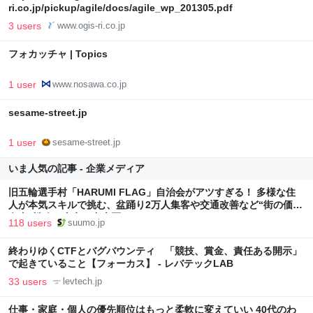
ri.co.jp/pickup/agile/docs/agile_wp_201305.pdf
3 users
www.ogis-ri.co.jp
フォカッチャ | Topics
1 user
www.nosawa.co.jp
sesame-street.jp
1 user
sesame-street.jp
いま人気の記事 - 企業メディア
旧五輪選手村「HARUMI FLAG」自治会がアツすぎる！ 多様な住
人が本気スキルで挑む、盆踊り2万人集客や交通改善など“街の価値
向上”戦略 東京・中央区
118 users
suumo.jp
終わりゆくCTFとバグバウンティ 「競技、賞金、責任ある開示」
で起きていること【フォーカス】 - レバテックLAB
33 users
levtech.jp
仕事・家庭・個人の優先順位はもっと柔軟に変えていい 40代のわ