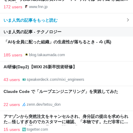
FNNプライムオンライン
172 users
www.fnn.jp
いま人気の記事をもっと読む
いま人気の記事 - テクノロジー
「AIを全員に配った組織」の生産性が落ちるとき - 🐴 (馬)
185 users
blog.takaumada.com
AI研修(Day2)【MIXI 26新卒技術研修】
43 users
speakerdeck.com/mixi_engineers
Claude Code で「ループエンジニアリング」を実践してみた
22 users
zenn.dev/tetsu_don
アマゾンから突然注文をキャンセルされ、身分証の提出を求められ
た…怪しすぎるのでカスタマーに確認、「本物です。ただ非常に高
いレベルの部署なので我々にも詳細は分かりません」とのこと
15 users
togetter.com