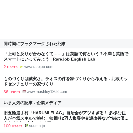
同時期にブックマークされた記事
「上司と反りが合わなくて……」は英語で何という？不満も英語で
スマートにいってみよう | RareJob English Lab
2 users
www.rarejob.com
ものづくりは誠実さ。ラオスの件を家づくりから考える - 北欧ミッ
ドセンチュリーの家づくり
36 users
www.mashley1203.com
いま人気の記事 - 企業メディア
旧五輪選手村「HARUMI FLAG」自治会がアツすぎる！ 多様な住
人が本気スキルで挑む、盆踊り2万人集客や交通改善など“街の価値
向上”戦略 東京・中央区
100 users
suumo.jp