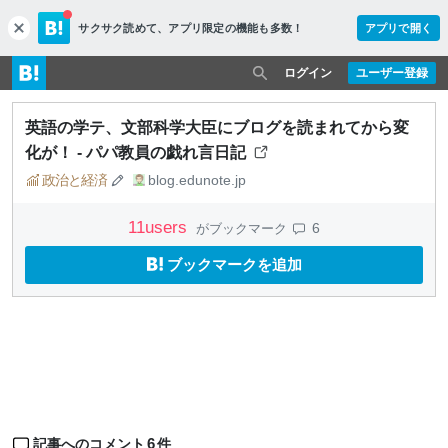
サクサク読めて、
アプリ限定の機能も多数！
アプリで開く
c
l
o
ログイン
ユーザー登録
s
e
英語の学テ、文部科学大臣にブログを読まれてから変
化が！ - パパ教員の戯れ言日記
政治と経済
blog.edunote.jp
11
users
6
がブックマーク
ブックマークを追加
6
記事へのコメント
件