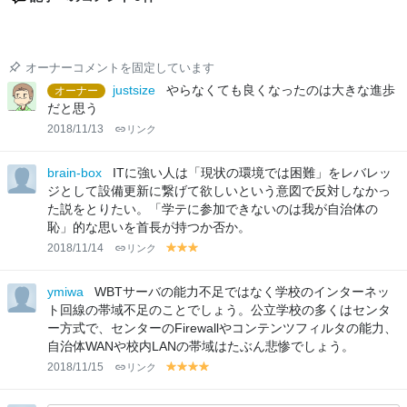
オーナーコメントを固定しています
justsize
やらなくても良くなったのは大きな進歩
オーナー
だと思う
2018/11/13
リンク
brain-box
ITに強い人は「現状の環境では困難」をレバレッ
ジとして設備更新に繋げて欲しいという意図で反対しなかっ
た説をとりたい。「学テに参加できないのは我が自治体の
恥」的な思いを首長が持つか否か。
2018/11/14
リンク
y
y
y
el
el
el
lo
lo
lo
ymiwa
WBTサーバの能力不足ではなく学校のインターネッ
w
w
w
ト回線の帯域不足のことでしょう。公立学校の多くはセンタ
ー方式で、センターのFirewallやコンテンツフィルタの能力、
自治体WANや校内LANの帯域はたぶん悲惨でしょう。
2018/11/15
リンク
y
y
y
y
el
el
el
el
lo
lo
lo
lo