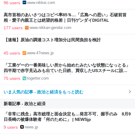
96 users
www.nikkei.com
高市首相のあいさつはコピペ率85％…「広島への思い」石破前首
相・愛子内親王とは絶望的格差｜日刊ゲンダイDIGITAL
177 users
www.nikkan-gendai.com
【速報】原油の調達コスト増加分は民間負担を検討
45 users
www.47news.jp
「工業ゲーの一番美味しい所から始めたみたいな状態になっとる」
四半期で赤字見込みも出ていた日鉄、買収したUSスチールに設備
投資したら、なんか純利益が2900億になった
75 users
togetter.com
いま人気の記事 - 政治と経済をもっと読む
新着記事 - 政治と経済
「非常に残念」高市総理と面会決定も…発言不可、握手のみ 8月9
日長崎の被爆体験者「何のために」 | NEWSjp
9 users
news.jp