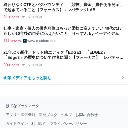
終わりゆくCTFとバグバウンティ 「競技、賞金、責任ある開示」
で起きていること【フォーカス】 - レバテックLAB
31 users
levtech.jp
仕事・家庭・個人の優先順位はもっと柔軟に変えていい 40代のわ
たしが10年後の自分に伝えたいこと - りっすん by イーアイデム
111 users
www.e-aidem.com
21年ぶり新作、ドット絵エディタ「EDGE1」「EDGE2」
「Edge3」の歴史について作者に聞く【フォーカス】 - レバテック
LAB
90 users
levtech.jp
企業メディアをもっと読む
はてなブックマーク
アプリ・拡張機能
開発ブログ
ヘルプ
お問い合わせ
ガイドライン
利用規約
プライバシーポリシー