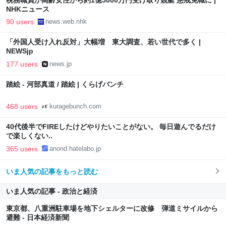
税務職員が高齢女性から約1億5000万円受け取り競艇 懲戒免職に |
NHKニュース
90 users
news.web.nhk
「外国人受け入れ反対」大幅増 東大調査、若い世代で多く |
NEWSjp
177 users
news.jp
踏絵 - 河部真道 / 踏絵 | くらげバンチ
468 users
kuragebunch.com
40代後半でFIREしたけどやりたいことがない。 毎日遊んでるだけ
で楽しくない..
365 users
anond.hatelabo.jp
いま人気の記事をもっと読む
いま人気の記事 - 政治と経済
東京都、八重洲駐車場を地下シェルターに改修 弾道ミサイルから
避難 - 日本経済新聞