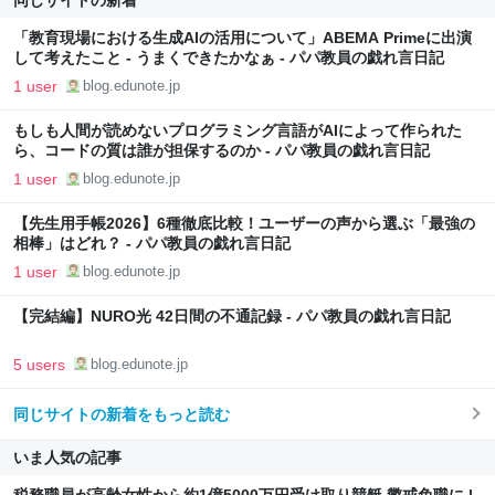
同じサイトの新着
「教育現場における生成AIの活用について」ABEMA Primeに出演
して考えたこと - うまくできたかなぁ - パパ教員の戯れ言日記
1 user
blog.edunote.jp
もしも人間が読めないプログラミング言語がAIによって作られた
ら、コードの質は誰が担保するのか - パパ教員の戯れ言日記
1 user
blog.edunote.jp
【先生用手帳2026】6種徹底比較！ユーザーの声から選ぶ「最強の
相棒」はどれ？ - パパ教員の戯れ言日記
1 user
blog.edunote.jp
【完結編】NURO光 42日間の不通記録 - パパ教員の戯れ言日記
5 users
blog.edunote.jp
同じサイトの新着をもっと読む
いま人気の記事