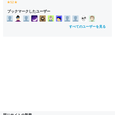
52
y
y
e
e
ブックマークしたユーザー
ll
ll
o
o
w
w
すべてのユーザーを見る