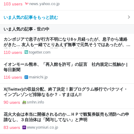
Powered by JNN） - Yahoo!ニュース
103 users
news.yahoo.co.jp
いま人気の記事をもっと読む
いま人気の記事 - 世の中
カンボジアで息子が行方不明になり8ヶ月経ったが、息子から連絡
がきた… 友人も一緒でとりあえず無事で元気そうではあったが、居
場所や会社名も言えず、帰国も難しい状況のよう
110 users
togetter.com
イオンモール熊本、「再入館を許可」の証言 社内規定に抵触か |
毎日新聞
116 users
mainichi.jp
X(Twitter)の収益分配、終了決定！新プログラム移行でパクツイ・
インプレゾンビ排除なるか？ - すまほん!!
90 users
smhn.info
花火大会は本当に開催されるのか…ＨＰで観覧券販売も消防への申
請なし、３自治体は「関与してない」と声明
83 users
www.yomiuri.co.jp