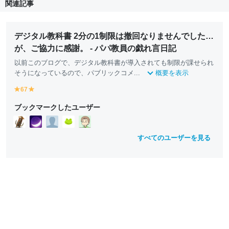
関連記事
デジタル教科書 2分の1制限は撤回なりませんでした…
が、ご協力に感謝。 - パパ教員の戯れ言日記
以前このブログで、デジタル教科書が導入されても制限が課せられ
そうになっているので、パブリックコメ...
概要を表示
67
y
y
e
e
ブックマークしたユーザー
ll
ll
o
o
w
w
すべてのユーザーを見る