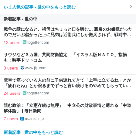
いま人気の記事 - 世の中をもっと読む
新着記事 - 世の中
戦争の話になると、祖母はちょっと口を噤む… 豪農のお嬢様だった
のでだいぶ儲かった上に兄弟は近衛兵にしか徴兵されず、戦時中も
白米しか食べたことがなかった
12 users
togetter.com
サウジなど３カ国、共同防衛協定 「イスラム版ＮＡＴＯ」指摘
も：時事ドットコム
3 users
www.jiji.com
電車で座っている人の前に子供連れてきて「上手に立てるね」とか
「疲れたね」とか譲るまでずっと言い続けるのやめてもらっていい
ですか→ただの声掛けなので遠慮なくガン無視してください
24 users
togetter.com
読む政治：「立憲存続は無理」 中立公の財政事情と薄れる「中道
解体論」 | 毎日新聞
7 users
mainichi.jp
新着記事 - 世の中をもっと読む