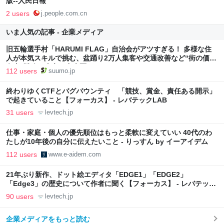
版--人民日報
2 users
j.people.com.cn
いま人気の記事 - 企業メディア
旧五輪選手村「HARUMI FLAG」自治会がアツすぎる！ 多様な住
人が本気スキルで挑む、盆踊り2万人集客や交通改善など“街の価値
向上”戦略 東京・中央区
112 users
suumo.jp
終わりゆくCTFとバグバウンティ 「競技、賞金、責任ある開示」
で起きていること【フォーカス】 - レバテックLAB
31 users
levtech.jp
仕事・家庭・個人の優先順位はもっと柔軟に変えていい 40代のわ
たしが10年後の自分に伝えたいこと - りっすん by イーアイデム
112 users
www.e-aidem.com
21年ぶり新作、ドット絵エディタ「EDGE1」「EDGE2」
「Edge3」の歴史について作者に聞く【フォーカス】 - レバテック
LAB
90 users
levtech.jp
企業メディアをもっと読む