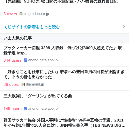
【完結編】NURO光 42日間の不通記録 - パパ教員の戯れ言日記
5 users
blog.edunote.jp
同じサイトの新着をもっと読む
いま人気の記事
ブックマーカー図鑑 3298 人収録 気づけば3000人超えてたよ 収
録予定 http..
344 users
anond.hatelabo.jp
「好きなことを仕事にしたい」若者への豊田章男の回答が正論すぎ
て、ぐうの音も出なかった
86 users
diamond.jp
三大歌詞に「ダーリン」が出てくる曲
149 users
anond.hatelabo.jp
韓国サッカー協会 外国人審判に“性接待” W杯や五輪の予選、2011
年から約1年間で10人余に対し JNN報告書入手（TBS NEWS DIG