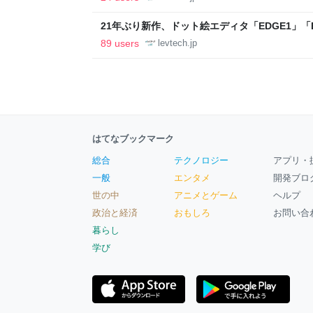
21年ぶり新作、ドット絵エディタ「EDGE1」「E
ついて作者に聞く【フォーカス】 - レバテックL
89 users
levtech.jp
はてなブックマーク
総合
テクノロジー
アプリ・
一般
エンタメ
開発ブロ
世の中
アニメとゲーム
ヘルプ
政治と経済
おもしろ
お問い合
暮らし
学び