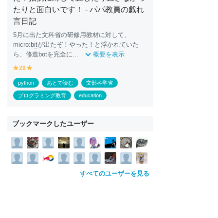
たりと面白いです！ - パパ教員の戯れ
言日記
5月に出た文科省の研修用教材に対して、
micro:b
it
が出たぞ！やった！と浮かれていた
ら、修造botを完全に...
概要を表示
28
y
y
e
e
python
あとで読む
文部科学省
ll
ll
o
o
プログラミング教育
education
w
w
ブックマークしたユーザー
すべてのユーザーを見る