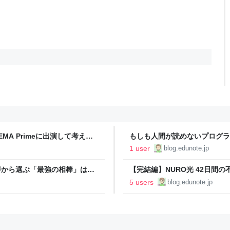
A Primeに出演して考えた
もしも人間が読めないプログラ
日記
質は誰が担保するのか - パパ
1 user
blog.edunote.jp
声から選ぶ「最強の相棒」はど
【完結編】NURO光 42日間の
5 users
blog.edunote.jp