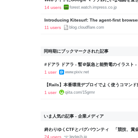
そんな人に朗報！／『日本のPMTiles配布サ
14 users
forest.watch.impress.co.jp
かも【やじうまの杜】
Introducing Kitesurf: The agent-first browser
Cloudflare Workers
11 users
blog.cloudflare.com
同時期にブックマークされた記事
#ドアラ ドアラ - 暫＠阪急と能勢電のイラスト - p
1 user
www.pixiv.net
【Rails】本番環境デプロイでよく使うコマンド
AWS/unicorn/nginx/Capistrano使用 - Qiita
1 user
qiita.com/15grmr
いま人気の記事 - 企業メディア
終わりゆくCTFとバグバウンティ 「競技、賞
ること【フォーカス】 - レバテックLAB
24 users
levtech.jp