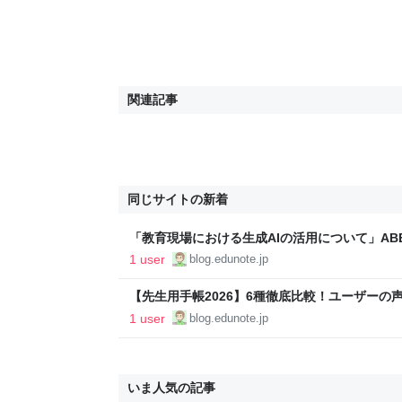
関連記事
同じサイトの新着
「教育現場における生成AIの活用について」ABEM
こと - うまくできたかなぁ - パパ教員の戯れ言
1 user
blog.edunote.jp
【先生用手帳2026】6種徹底比較！ユーザーの
れ？ - パパ教員の戯れ言日記
1 user
blog.edunote.jp
いま人気の記事