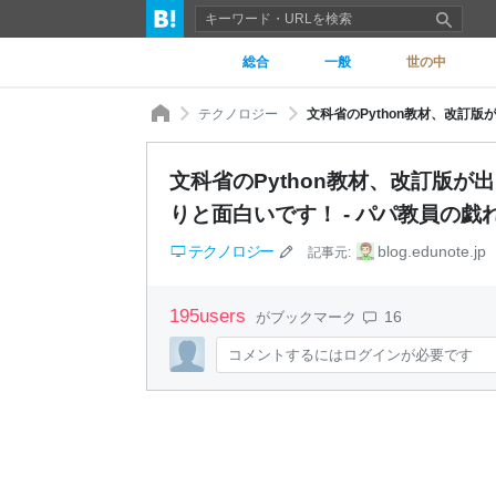
総合
一般
世の中
テクノロジー
文科省のPython教材、改訂版
りと面白いです！ - パパ教員の戯
テクノロジー
blog.edunote.jp
記事元:
195
users
16
がブックマーク
コメントするにはログインが必要です