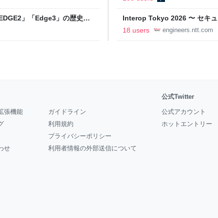
DGE2」「Edge3」の歴史に
Interop Tokyo 2026
AB
への取り組み 〜 - NTT docomo B
18 users
engineers.ntt.com
公式Twitter
拡張機能
ガイドライン
公式アカウント
グ
利用規約
ホットエントリー
プライバシーポリシー
わせ
利用者情報の外部送信について