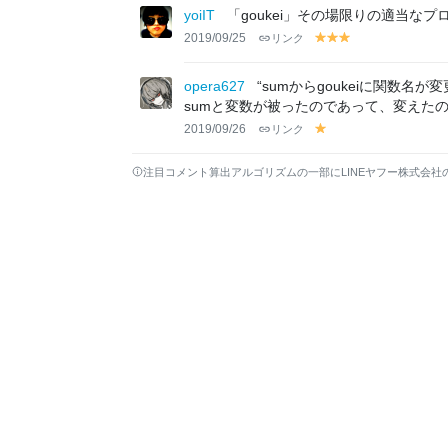
lo
lo
lo
yoiIT
「goukei」その場限りの適当な
w
w
w
2019/09/25
リンク
y
y
y
el
el
el
lo
lo
lo
opera627
“sumからgoukeiに関数
w
w
w
sumと変数が被ったのであって、変えた
2019/09/26
リンク
y
el
lo
注目コメント算出アルゴリズムの一部にLINEヤフー株式会社
w