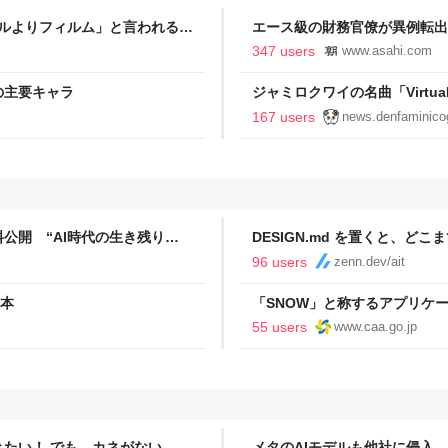
タルよりフィルム」と言われるの
エース級の財務官僚が異例転出
新聞
347 users
www.asahi.com
の主要キャラ
ジャミロクワイの名曲「Virtual In
公式日本語字幕付きMVがいきなり
167 users
news.denfaminico
りとなる日本公演を記念して
公開 “AI時代の生き残り
DESIGN.md を置くと、ど
めた
96 users
zenn.dev/ait
2本
「SNOW」と称するアプリケ
景品表示法に基づく措置命令につ
55 users
www.caa.go.jp
置きたい！ でも、カネがない……
メタのAIモデルも他社に侵入