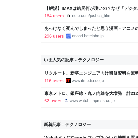
【解説】IMAXは結局何が凄いの？なぜ「デジ
か？｜Joshua Connolly
184 users
note.com/joshua_film
あっけなく死んでしまったと思う漫画・アニメ
296 users
anond.hatelabo.jp
いま人気の記事 - テクノロジー
リクルート、新卒エンジニア向け研修資料を無料
方”など紹介する13本
116 users
www.itmedia.co.jp
東京メトロ、銀座線・丸ノ内線を大増発 計21
62 users
www.watch.impress.co.jp
新着記事 - テクノロジー
WebサイトにGoogle マップみたいな地図を