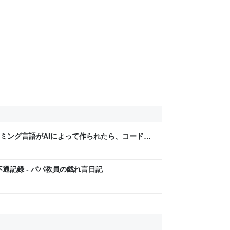
ミング言語がAIによって作られたら、コードの
教員の戯れ言日記
不通記録 - パパ教員の戯れ言日記