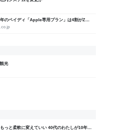
周年のペイディ「Apple専用プラン」は4割がZ世
.co.jp
で観光
もっと柔軟に変えていい 40代のわたしが10年後
ん by イーアイデム