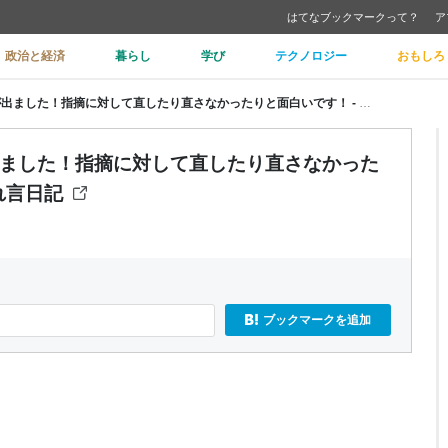
はてなブックマークって？
ア
政治と経済
暮らし
学び
テクノロジー
おもしろ
文科省のPython教材、改訂版が出ました！指摘に対して直したり直さなかったりと面白いです！ - パパ教員の戯れ言日記
が出ました！指摘に対して直したり直さなかった
れ言日記
ブックマークを追加