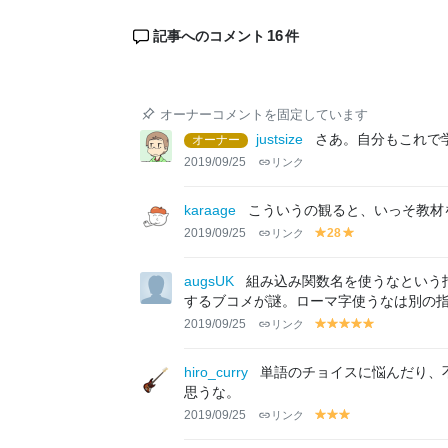
16
記事へのコメント
件
オーナーコメントを固定しています
justsize
さあ。自分もこれで
オーナー
2019/09/25
リンク
karaage
こういうの観ると、いっそ教材
2019/09/25
リンク
28
y
y
el
el
lo
lo
augsUK
組み込み関数名を使うなという指
w
w
するブコメが謎。ローマ字使うなは別の
2019/09/25
リンク
y
y
y
y
y
el
el
el
el
el
lo
lo
lo
lo
lo
hiro_curry
単語のチョイスに悩んだり、
w
w
w
w
w
思うな。
2019/09/25
リンク
y
y
y
el
el
el