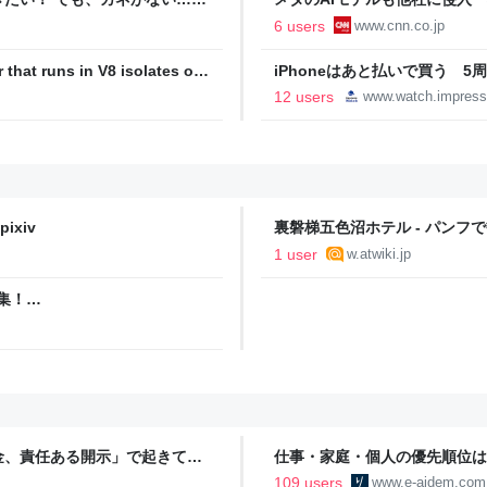
イト』のデータなら簡単にできる
6 users
www.cnn.co.jp
 that runs in V8 isolates on
iPhoneはあと払いで買う 5
代
12 users
www.watch.impress
ixiv
裏磐梯五色沼ホテル - パンフ
1 user
w.atwiki.jp
集！
金、責任ある開示」で起きてい
仕事・家庭・個人の優先順位は
の自分に伝えたいこと - りっす
109 users
www.e-aidem.com