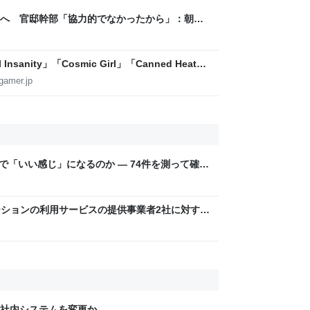
へ 官邸幹部「協力的でなかったから」：朝日
sanity」「Cosmic Girl」「Canned Heat」
公開！「SUMMER SONIC 2026」での9年ぶ
gamer.jp
こまで「いい感じ」になるのか — 74件を測って確か
ーションの利用サービスの提供事業者2社に対する
いて | 消費者庁
 社内システムを変更か