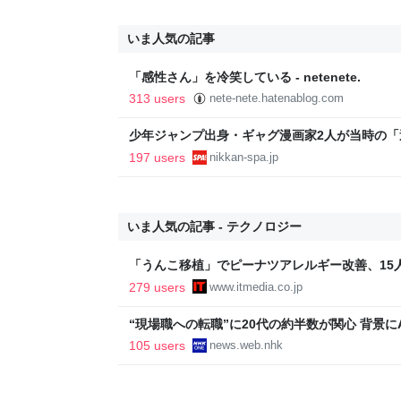
いま人気の記事
「感性さん」を冷笑している - netenete.
313 users
nete-nete.hatenablog.com
少年ジャンプ出身・ギャグ漫画家2人が当時の
返る。「ヘルニアで入院しても原稿は落とさない」
197 users
nikkan-spa.jp
SPA!
いま人気の記事 - テクノロジー
「うんこ移植」でピーナツアレルギー改善、15
に ヒトの実証は初 Science系列誌掲載
279 users
www.itmedia.co.jp
“現場職への転職”に20代の約半数が関心 背景にA
105 users
news.web.nhk