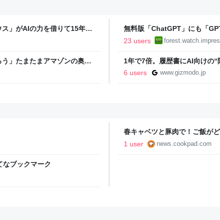
ス」がAIの力を借りて15年ぶ
無料版「ChatGPT」にも「GP
hrome」も走り回る。復活記念で
限へ／Plus/Proでも「GPT
23 users
forest.watch.impres
ろう」たまたまアマゾンの奥地
1年で7倍。履歴書にAI向けの“
んな幽霊がいるのか聞いたら、
6 users
www.gizmodo.jp
春キャベツと豚肉で！ご飯がど
ックパッド
1 user
news.cookpad.com
- はてなブックマーク