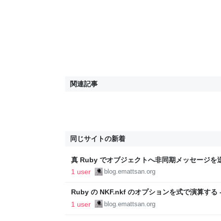
関連記事
同じサイトの新着
真 Ruby でオブジェクトへ非同期メッセージを
ア的愛情
1 user
blog.emattsan.org
Ruby の NKF.nkf のオプションを式で演算す
愛情
1 user
blog.emattsan.org