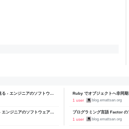
送る - エンジニアのソフトウェ
Ruby でオブジェクトへ非同
的愛情
1 user
blog.emattsan.org
る - エンジニアのソフトウェア的
プログラミング言語 Factor
のソフトウェア的愛情
1 user
blog.emattsan.org