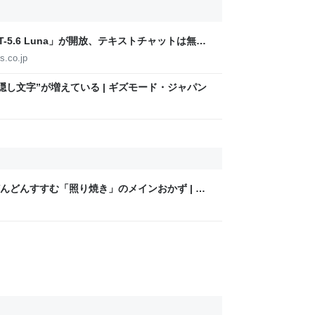
T-5.6 Luna」が開放、テキストチャットは無制
-5.6 Sol」が強化、即答・熟考をスライダーで調整
s.co.jp
隠し文字”が増えている | ギズモード・ジャパン
んどんすすむ「照り焼き」のメインおかず | ク