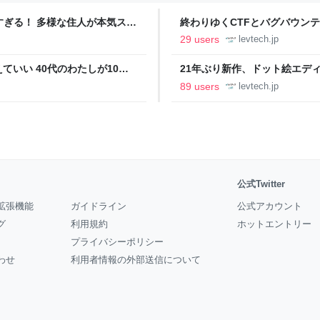
ツすぎる！ 多様な住人が本気スキ
終わりゆくCTFとバグバウン
の価値向上”戦略 東京・中央
ること【フォーカス】 - レバテ
29 users
levtech.jp
いい 40代のわたしが10年
21年ぶり新作、ドット絵エディタ
イデム
ついて作者に聞く【フォーカス】
89 users
levtech.jp
公式Twitter
拡張機能
ガイドライン
公式アカウント
グ
利用規約
ホットエントリー
プライバシーポリシー
わせ
利用者情報の外部送信について