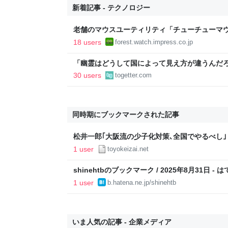
新着記事 - テクノロジー
老舗のマウスユーティリティ「チューチューマウ
りに復活／64bit化、Windows 10/11、「C
18 users
forest.watch.impress.co.jp
2026年末まで500円
「幽霊はどうして国によって見え方が違うんだ
にロケに行く事があったので先住民の人に、ど
30 users
togetter.com
予想だにしない答えが返ってきた話
同時期にブックマークされた記事
松井一郎｢大阪流の少子化対策､全国でやるべし｣
1 user
toyokeizai.net
shinehtbのブックマーク / 2025年8月31日 
1 user
b.hatena.ne.jp/shinehtb
いま人気の記事 - 企業メディア