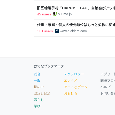
旧五輪選手村「HARUMI FLAG」自治会がア
ルで挑む、盆踊り2万人集客や交通改善など“街
45 users
suumo.jp
区
仕事・家庭・個人の優先順位はもっと柔軟に変えて
後の自分に伝えたいこと - りっすん by イーア
110 users
www.e-aidem.com
はてなブックマーク
総合
テクノロジー
アプリ・
一般
エンタメ
開発ブロ
世の中
アニメとゲーム
ヘルプ
政治と経済
おもしろ
お問い合
暮らし
学び