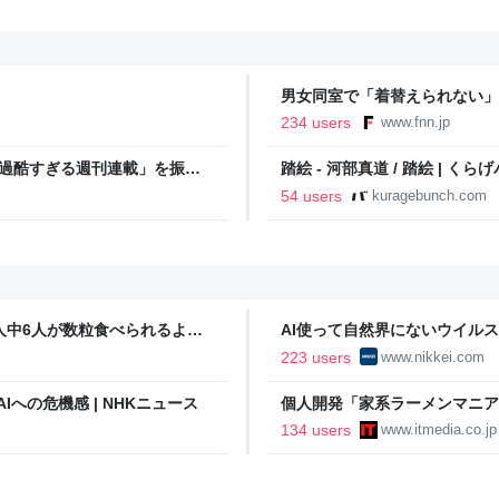
男女同室で「着替えられない」
「標準化されていない」 令和
234 users
www.fnn.jp
「過酷すぎる週刊連載」を振り
踏絵 - 河部真道 / 踏絵 | くら
ストイックな舞台裏 | 日刊
54 users
kuragebunch.com
人中6人が数粒食べられるよう
AI使って自然界にないウイルス
済新聞
223 users
www.nikkei.com
Iへの危機感 | NHKニュース
個人開発「家系ラーメンマニ
「より信頼していただけるアプ
134 users
www.itmedia.co.jp