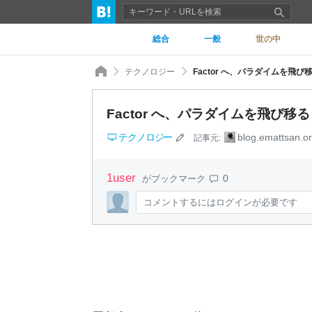
総合
一般
世の中
テクノロジー
Factor へ、パラダイムを飛
Factor へ、パラダイムを飛び移
テクノロジー
blog.emattsan.o
記事元:
1
user
0
がブックマーク
コメントするにはログインが必要です