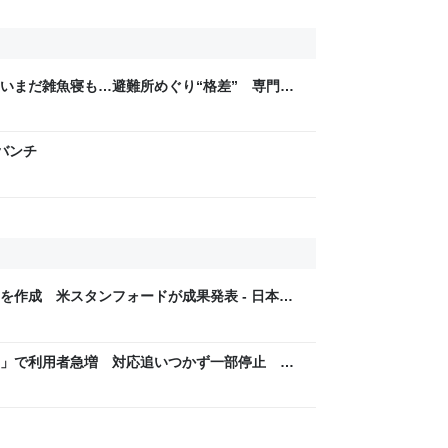
いまだ雑魚寝も…避難所めぐり“格差” 専門家
8年熊本地震｜FNNプライムオンライン
げバンチ
を作成 米スタンフォードが成果発表 - 日本経
ア」で利用者急増 対応追いつかず一部停止
リに」