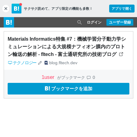
サクサク読めて、
アプリ限定の機能も多数！
アプリで開く
c
l
o
ログイン
ユーザー登録
s
e
Materials Informatics特集 #7：機械学習分子動力学シ
ミュレーションによる大規模ナフィオン膜内のプロト
ン輸送の解析 - fltech - 富士通研究所の技術ブログ
テクノロジー
blog.fltech.dev
1
user
0
がブックマーク
ブックマークを追加