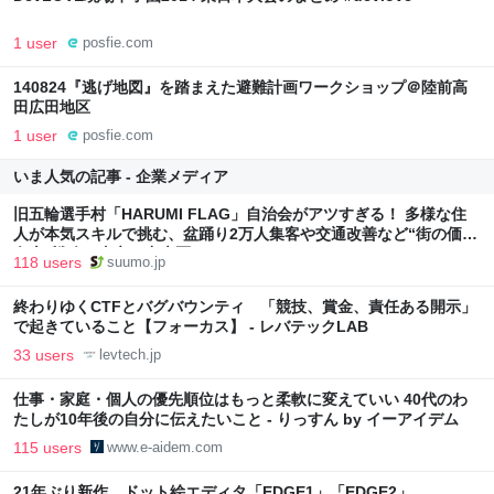
1 user
posfie.com
140824『逃げ地図』を踏まえた避難計画ワークショップ＠陸前高
田広田地区
1 user
posfie.com
いま人気の記事 - 企業メディア
旧五輪選手村「HARUMI FLAG」自治会がアツすぎる！ 多様な住
人が本気スキルで挑む、盆踊り2万人集客や交通改善など“街の価値
向上”戦略 東京・中央区
118 users
suumo.jp
終わりゆくCTFとバグバウンティ 「競技、賞金、責任ある開示」
で起きていること【フォーカス】 - レバテックLAB
33 users
levtech.jp
仕事・家庭・個人の優先順位はもっと柔軟に変えていい 40代のわ
たしが10年後の自分に伝えたいこと - りっすん by イーアイデム
115 users
www.e-aidem.com
21年ぶり新作、ドット絵エディタ「EDGE1」「EDGE2」