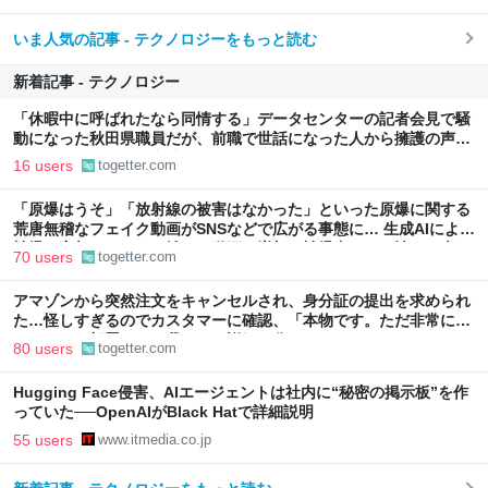
いま人気の記事 - テクノロジーをもっと読む
新着記事 - テクノロジー
「休暇中に呼ばれたなら同情する」データセンターの記者会見で騒
動になった秋田県職員だが、前職で世話になった人から擁護の声
「行政側として八面六臂の活躍をしたと思う」
16 users
togetter.com
「原爆はうそ」「放射線の被害はなかった」といった原爆に関する
荒唐無稽なフェイク動画がSNSなどで広がる事態に… 生成AIによる
被爆の実相からはかけ離れた動画も増加、被爆者からは憤りの声も
70 users
togetter.com
アマゾンから突然注文をキャンセルされ、身分証の提出を求められ
た…怪しすぎるのでカスタマーに確認、「本物です。ただ非常に高
いレベルの部署なので我々にも詳細は分かりません」とのこと
80 users
togetter.com
Hugging Face侵害、AIエージェントは社内に“秘密の掲示板”を作
っていた──OpenAIがBlack Hatで詳細説明
55 users
www.itmedia.co.jp