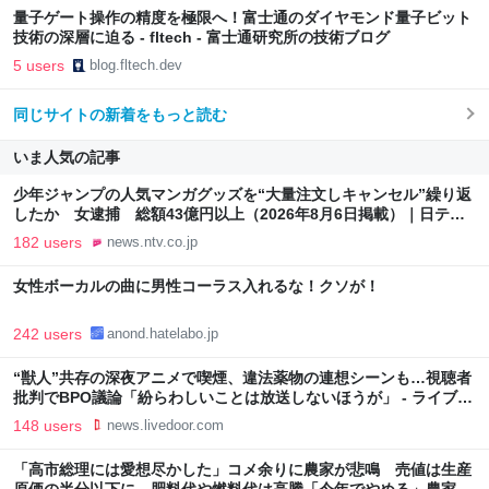
量子ゲート操作の精度を極限へ！富士通のダイヤモンド量子ビット
技術の深層に迫る - fltech - 富士通研究所の技術ブログ
5 users
blog.fltech.dev
同じサイトの新着をもっと読む
いま人気の記事
少年ジャンプの人気マンガグッズを“大量注文しキャンセル”繰り返
したか 女逮捕 総額43億円以上（2026年8月6日掲載）｜日テレ
NEWS NNN
182 users
news.ntv.co.jp
女性ボーカルの曲に男性コーラス入れるな！クソが！
242 users
anond.hatelabo.jp
“獣人”共存の深夜アニメで喫煙、違法薬物の連想シーンも…視聴者
批判でBPO議論「紛らわしいことは放送しないほうが」 - ライブド
アニュース
148 users
news.livedoor.com
「高市総理には愛想尽かした」コメ余りに農家が悲鳴 売値は生産