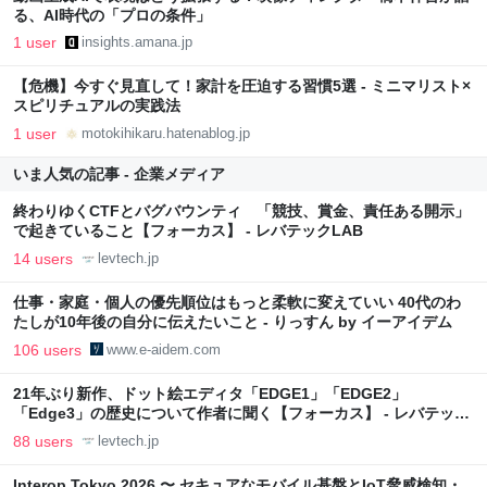
る、AI時代の「プロの条件」
1 user
insights.amana.jp
【危機】今すぐ見直して！家計を圧迫する習慣5選 - ミニマリスト×
スピリチュアルの実践法
1 user
motokihikaru.hatenablog.jp
いま人気の記事 - 企業メディア
終わりゆくCTFとバグバウンティ 「競技、賞金、責任ある開示」
で起きていること【フォーカス】 - レバテックLAB
14 users
levtech.jp
仕事・家庭・個人の優先順位はもっと柔軟に変えていい 40代のわ
たしが10年後の自分に伝えたいこと - りっすん by イーアイデム
106 users
www.e-aidem.com
21年ぶり新作、ドット絵エディタ「EDGE1」「EDGE2」
「Edge3」の歴史について作者に聞く【フォーカス】 - レバテック
LAB
88 users
levtech.jp
Interop Tokyo 2026 〜 セキュアなモバイル基盤とIoT脅威検知・