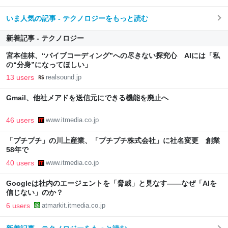
いま人気の記事 - テクノロジーをもっと読む
新着記事 - テクノロジー
宮本佳林、“バイブコーディング”への尽きない探究心 AIには「私
の“分身”になってほしい」
13 users
realsound.jp
Gmail、他社メアドを送信元にできる機能を廃止へ
46 users
www.itmedia.co.jp
「プチプチ」の川上産業、「プチプチ株式会社」に社名変更 創業
58年で
40 users
www.itmedia.co.jp
Googleは社内のエージェントを「脅威」と見なす――なぜ「AIを
信じない」のか？
6 users
atmarkit.itmedia.co.jp