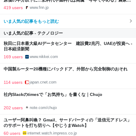
原価の半分以下に…肥料代や燃料代は高騰「今年でやめる」農家も
｜FNNプライムオンライン
419 users
www.fnn.jp
いま人気の記事をもっと読む
いま人気の記事 - テクノロジー
秋田に日本最大級AIデータセンター 建設費2兆円、UAEが投資へ -
日本経済新聞
169 users
www.nikkei.com
中国製ルーター20機種にバックドア、外部から完全制御のおそれ
114 users
japan.cnet.com
社内Slackのtimesで「お気持ち」を書くな｜Chujo
202 users
note.com/chujo
ユーザー阿鼻叫喚？ Gmail、サードパーティの「送信元アドレス」
のサポートを打ち切りへ【やじうまWatch】
60 users
internet.watch.impress.co.jp