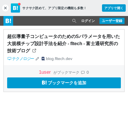
サクサク読めて、
アプリ限定の機能も多数！
アプリで開く
c
l
o
ログイン
ユーザー登録
s
e
超伝導量子コンピュータのためのSパラメータを用いた
大規模チップ設計手法を紹介 - fltech - 富士通研究所の
技術ブログ
テクノロジー
blog.fltech.dev
1
user
0
がブックマーク
ブックマークを追加