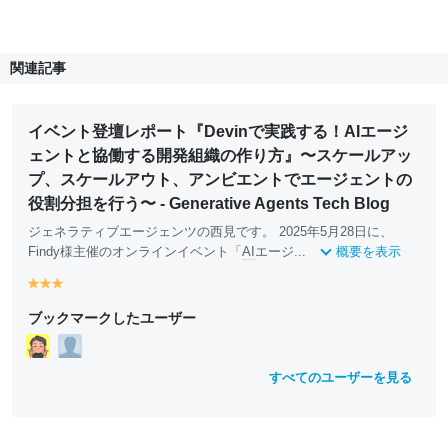
関連記事
イベント登壇レポート『Devinで実践する！AIエージ
ェントと協働する開発組織の作り方』〜スケールアッ
プ、スケールアウト、アンビエントでエージェントの
役割分担を行う〜 - Generative Agents Tech Blog
ジェネラティブエージェンツの西見です。 2025年5月28日に、
Findy様主催のオンラインイベント「
AI
エージ...
概要を表示
y
y
y
e
e
e
ブックマークしたユーザー
ll
ll
ll
o
o
o
w
w
w
すべてのユーザーを見る