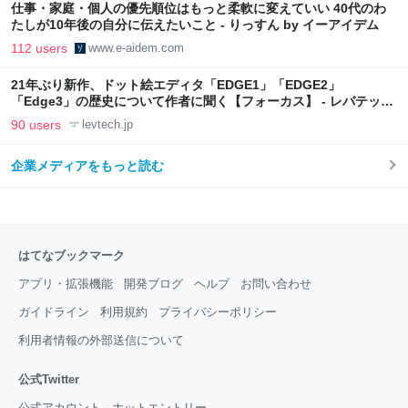
仕事・家庭・個人の優先順位はもっと柔軟に変えていい 40代のわ
たしが10年後の自分に伝えたいこと - りっすん by イーアイデム
112 users
www.e-aidem.com
21年ぶり新作、ドット絵エディタ「EDGE1」「EDGE2」
「Edge3」の歴史について作者に聞く【フォーカス】 - レバテック
LAB
90 users
levtech.jp
企業メディアをもっと読む
はてなブックマーク
アプリ・拡張機能
開発ブログ
ヘルプ
お問い合わせ
ガイドライン
利用規約
プライバシーポリシー
利用者情報の外部送信について
公式Twitter
公式アカウント
ホットエントリー