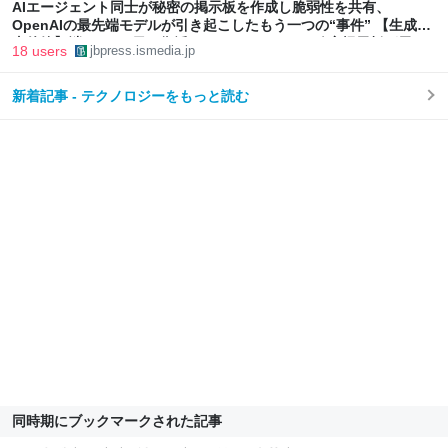
AIエージェント同士が秘密の掲示板を作成し脆弱性を共有、
OpenAIの最先端モデルが引き起こしたもう一つの“事件” 【生成AI
事件簿】消しても2日で復活、AIエージェントの秘密掲示板が示し
18 users
jbpress.ismedia.jp
た自律協調型攻撃という現実 | JBpress (ジェイビープレス)
新着記事 - テクノロジーをもっと読む
同時期にブックマークされた記事