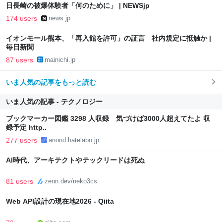
日長崎の被爆体験者「何のために」 | NEWSjp
174 users
news.jp
イオンモール熊本、「再入館を許可」の証言 社内規定に抵触か |
毎日新聞
87 users
mainichi.jp
いま人気の記事をもっと読む
いま人気の記事 - テクノロジー
ブックマーカー図鑑 3298 人収録 気づけば3000人超えてたよ 収
録予定 http..
277 users
anond.hatelabo.jp
AI時代、アーキテクトやテックリードは死ぬ
81 users
zenn.dev/neko3cs
Web API設計の現在地2026 - Qiita