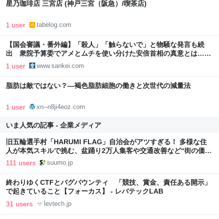
星乃珈琲店 三宮店 (神戸三宮（阪急）/喫茶店)
1 user
tabelog.com
【国会審議・番外編】「殺人」「触らないで」と物騒な発言も続
出 衆院予算委でアメとムチを使い分けた安倍首相の真意とは…
（2/2ページ）
1 user
www.sankei.com
脂肪は敵ではない？―褐色脂肪細胞の働きと次世代の減量法
1 user
xn--n8ji4eoz.com
いま人気の記事 - 企業メディア
旧五輪選手村「HARUMI FLAG」自治会がアツすぎる！ 多様な住
人が本気スキルで挑む、盆踊り2万人集客や交通改善など“街の価値
向上”戦略 東京・中央区
111 users
suumo.jp
終わりゆくCTFとバグバウンティ 「競技、賞金、責任ある開示」
で起きていること【フォーカス】 - レバテックLAB
31 users
levtech.jp