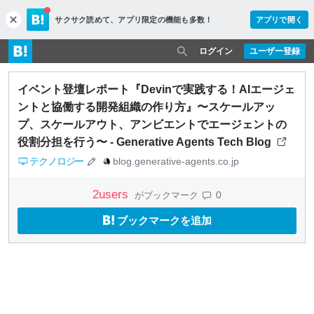
サクサク読めて、
アプリ限定の機能も多数！
アプリで開く
c
l
o
ログイン
ユーザー登録
s
e
イベント登壇レポート『Devinで実践する！AIエージェ
ントと協働する開発組織の作り方』〜スケールアッ
プ、スケールアウト、アンビエントでエージェントの
役割分担を行う〜 - Generative Agents Tech Blog
テクノロジー
blog.generative-agents.co.jp
2
users
0
がブックマーク
ブックマークを追加