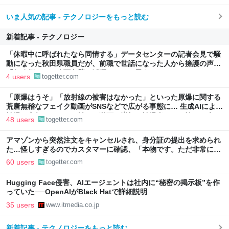
いま人気の記事 - テクノロジーをもっと読む
新着記事 - テクノロジー
「休暇中に呼ばれたなら同情する」データセンターの記者会見で騒
動になった秋田県職員だが、前職で世話になった人から擁護の声
「行政側として八面六臂の活躍をしたと思う」
4 users
togetter.com
「原爆はうそ」「放射線の被害はなかった」といった原爆に関する
荒唐無稽なフェイク動画がSNSなどで広がる事態に… 生成AIによる
被爆の実相からはかけ離れた動画も増加、被爆者からは憤りの声も
48 users
togetter.com
アマゾンから突然注文をキャンセルされ、身分証の提出を求められ
た…怪しすぎるのでカスタマーに確認、「本物です。ただ非常に高
いレベルの部署なので我々にも詳細は分かりません」とのこと
60 users
togetter.com
Hugging Face侵害、AIエージェントは社内に“秘密の掲示板”を作
っていた──OpenAIがBlack Hatで詳細説明
35 users
www.itmedia.co.jp
新着記事 - テクノロジーをもっと読む