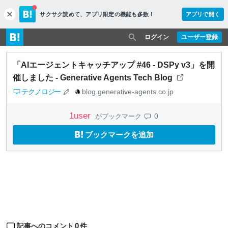
サクサク読めて、
アプリ限定の機能も多数！
アプリで開く
c
l
o
ログイン
ユーザー登録
s
e
「AIエージェントキャッチアップ #46 - DSPy v3」を開
催しました - Generative Agents Tech Blog
テクノロジー
blog.generative-agents.co.jp
1
user
0
がブックマーク
ブックマークを追加
0
記事へのコメント
件