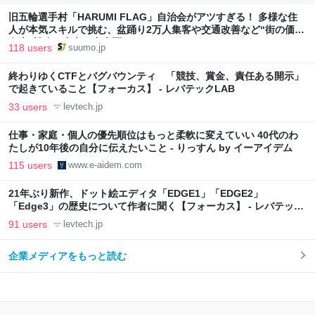
旧五輪選手村「HARUMI FLAG」自治会がアツすぎる！ 多様な住
人が本気スキルで挑む、盆踊り2万人集客や交通改善など“街の価値
向上”戦略 東京・中央区
118 users
suumo.jp
終わりゆくCTFとバグバウンティ 「競技、賞金、責任ある開示」
で起きていること【フォーカス】 - レバテックLAB
33 users
levtech.jp
仕事・家庭・個人の優先順位はもっと柔軟に変えていい 40代のわ
たしが10年後の自分に伝えたいこと - りっすん by イーアイデム
115 users
www.e-aidem.com
21年ぶり新作、ドット絵エディタ「EDGE1」「EDGE2」
「Edge3」の歴史について作者に聞く【フォーカス】 - レバテック
LAB
91 users
levtech.jp
企業メディアをもっと読む