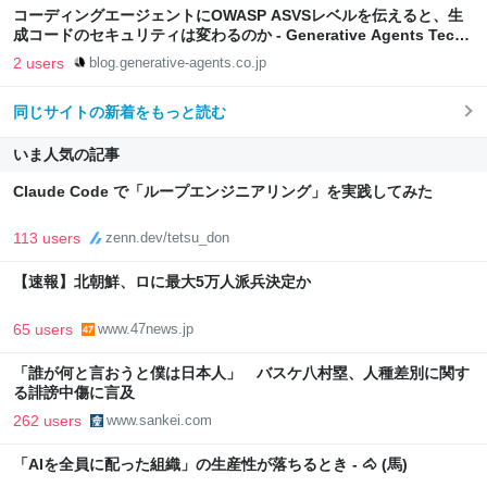
コーディングエージェントにOWASP ASVSレベルを伝えると、生
成コードのセキュリティは変わるのか - Generative Agents Tech
Blog
2 users
blog.generative-agents.co.jp
同じサイトの新着をもっと読む
いま人気の記事
Claude Code で「ループエンジニアリング」を実践してみた
113 users
zenn.dev/tetsu_don
【速報】北朝鮮、ロに最大5万人派兵決定か
65 users
www.47news.jp
「誰が何と言おうと僕は日本人」 バスケ八村塁、人種差別に関す
る誹謗中傷に言及
262 users
www.sankei.com
「AIを全員に配った組織」の生産性が落ちるとき - 🐴 (馬)