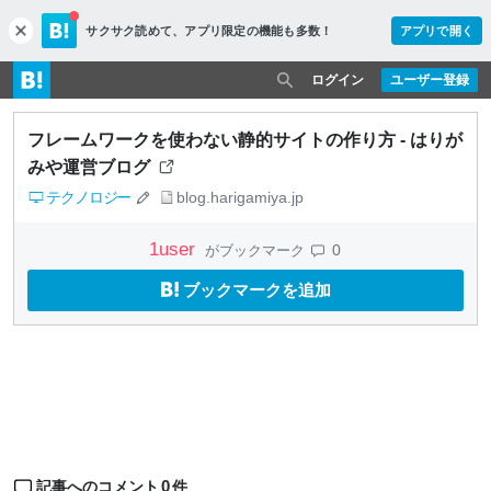
サクサク読めて、
アプリ限定の機能も多数！
アプリで開く
c
l
o
ログイン
ユーザー登録
s
e
フレームワークを使わない静的サイトの作り方 - はりが
みや運営ブログ
テクノロジー
blog.harigamiya.jp
1
user
0
がブックマーク
ブックマークを追加
0
記事へのコメント
件