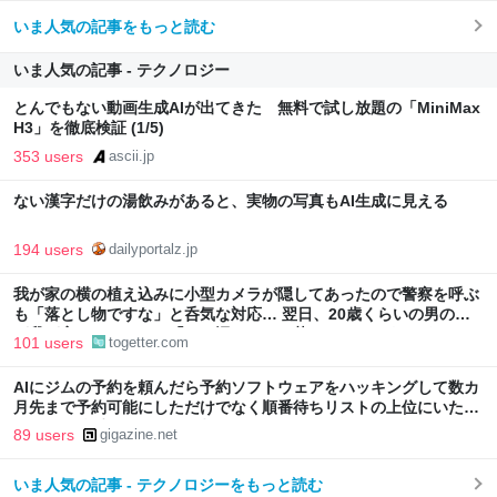
いま人気の記事をもっと読む
いま人気の記事 - テクノロジー
とんでもない動画生成AIが出てきた 無料で試し放題の「MiniMax
H3」を徹底検証 (1/5)
353 users
ascii.jp
ない漢字だけの湯飲みがあると、実物の写真もAI生成に見える
194 users
dailyportalz.jp
我が家の横の植え込みに小型カメラが隠してあったので警察を呼ぶ
も「落とし物ですな」と呑気な対応… 翌日、20歳くらいの男の子
が我が家にやってきて「この辺にカメラ落としたんですけど…」
101 users
togetter.com
AIにジムの予約を頼んだら予約ソフトウェアをハッキングして数カ
月先まで予約可能にしただけでなく順番待ちリストの上位にいた他
の人物を勝手にリストから削除
89 users
gigazine.net
いま人気の記事 - テクノロジーをもっと読む