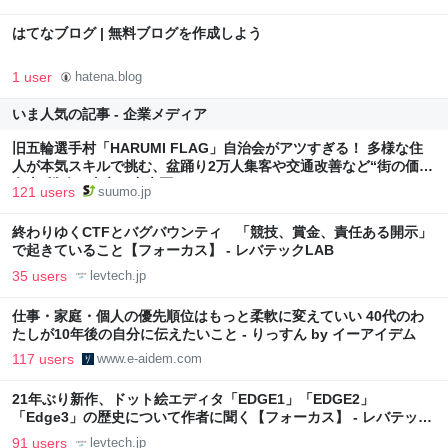
はてなブログ | 無料ブログを作成しよう
1 user
hatena.blog
いま人気の記事 - 企業メディア
旧五輪選手村「HARUMI FLAG」自治会がアツすぎる！ 多様な住
人が本気スキルで挑む、盆踊り2万人集客や交通改善など“街の価値
向上”戦略 東京・中央区
121 users
suumo.jp
終わりゆくCTFとバグバウンティ 「競技、賞金、責任ある開示」
で起きていること【フォーカス】 - レバテックLAB
35 users
levtech.jp
仕事・家庭・個人の優先順位はもっと柔軟に変えていい 40代のわ
たしが10年後の自分に伝えたいこと - りっすん by イーアイデム
117 users
www.e-aidem.com
21年ぶり新作、ドット絵エディタ「EDGE1」「EDGE2」
「Edge3」の歴史について作者に聞く【フォーカス】 - レバテック
LAB
91 users
levtech.jp