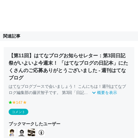
関連記事
【第11回】はてなブログお知らせレター：第3回日記
祭がいよいよ今週末！ 「はてなブログの日記本」にた
くさんのご応募ありがとうございました - 週刊はてな
ブログ
はてな
ブログブースで会いましょう！ こんにちは！週刊
はてな
ブ
ログ編集部の藤沢智子です。 第3回「日記...
概要を表示
g
147
y
y
r
e
e
コメント
e
ll
ll
e
o
o
ブックマークしたユーザー
n
w
w