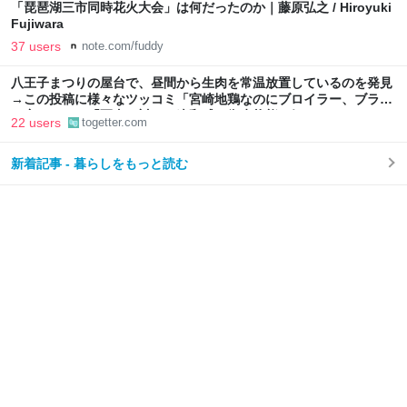
「琵琶湖三市同時花火大会」は何だったのか｜藤原弘之 / Hiroyuki
Fujiwara
37 users
note.com/fuddy
八王子まつりの屋台で、昼間から生肉を常温放置しているのを発見
→この投稿に様々なツッコミ「宮崎地鶏なのにブロイラー、ブラジ
ル産では？」「写真に対して違和感」衛生状態も気になる
22 users
togetter.com
新着記事 - 暮らしをもっと読む