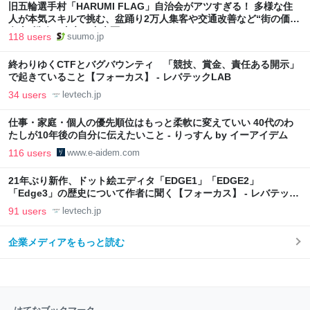
旧五輪選手村「HARUMI FLAG」自治会がアツすぎる！ 多様な住
人が本気スキルで挑む、盆踊り2万人集客や交通改善など“街の価値
向上”戦略 東京・中央区
118 users
suumo.jp
終わりゆくCTFとバグバウンティ 「競技、賞金、責任ある開示」
で起きていること【フォーカス】 - レバテックLAB
34 users
levtech.jp
仕事・家庭・個人の優先順位はもっと柔軟に変えていい 40代のわ
たしが10年後の自分に伝えたいこと - りっすん by イーアイデム
116 users
www.e-aidem.com
21年ぶり新作、ドット絵エディタ「EDGE1」「EDGE2」
「Edge3」の歴史について作者に聞く【フォーカス】 - レバテック
LAB
91 users
levtech.jp
企業メディアをもっと読む