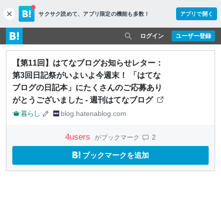
サクサク読めて、
アプリ限定の機能も多数！
アプリで開く
c
l
o
ログイン
ユーザー登録
s
e
【第11回】はてなブログお知らせレター：
第3回日記祭がいよいよ今週末！ 「はてな
ブログの日記本」にたくさんのご応募あり
がとうございました - 週刊はてなブログ
暮らし
blog.hatenablog.com
4
users
2
がブックマーク
ブックマークを追加