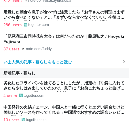
312 users
note.com/osakayurukosal
用意した朝食を息子が食べずに注意したら「お母さんの料理はまず
いから食べたくない」と…「まずいなら食べなくていい。今後は自
分で食事を用意しなさい。お金は渡す」と言った話が議論に
286 users
togetter.com
「琵琶湖三市同時花火大会」は何だったのか｜藤原弘之 / Hiroyuki
Fujiwara
37 users
note.com/fuddy
いま人気の記事 - 暮らしをもっと読む
新着記事 - 暮らし
劣化したフライパンを捨てることにしたが、指定のゴミ袋に入れて
みたら少しはみ出していたので、息子に「お前これちょっと曲げら
れたりする?」と聞いたら、「余裕っしょ」
4 users
togetter.com
中国発祥の火鍋チェーン、中国人と一緒に行くとエグい調合だけど
美味しいソースを作ってくれる→中国語でおすすめの調合レシピが
リプ欄に集まる
10 users
togetter.com