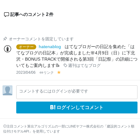
2
記事へのコメント
件
オーナーコメントを固定しています
hatenablog
はてなブロガーの日記を集めた「は
オーナー
てなブログの日記本」が完成しました🌸4月9日（日）に下北
沢・BONUS TRACKで開催される第3回「日記祭」の詳細につ
いてもご案内します📝
週刊はてなブログ
2023/04/06
リンク
y
el
lo
コメントするにはログインが必要です
w
ログインしてコメント
注目コメント算出アルゴリズムの一部にLINEヤフー株式会社の「建設的コメント順
位付けモデルAPI」を使用しています