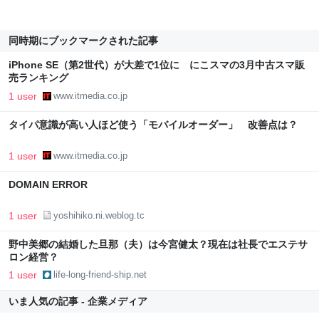
同時期にブックマークされた記事
iPhone SE（第2世代）が大差で1位に にこスマの3月中古スマ販
売ランキング
1 user
www.itmedia.co.jp
タイパ意識が高い人ほど使う「モバイルオーダー」 改善点は？
1 user
www.itmedia.co.jp
DOMAIN ERROR
1 user
yoshihiko.ni.weblog.tc
野中美郷の結婚した旦那（夫）は今宮健太？現在は社長でエステサ
ロン経営？
1 user
life-long-friend-ship.net
いま人気の記事 - 企業メディア