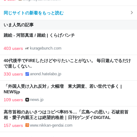
同じサイトの新着をもっと読む
いま人気の記事
踏絵 - 河部真道 / 踏絵 | くらげバンチ
403 users
kuragebunch.com
40代後半でFIREしたけどやりたいことがない。 毎日遊んでるだけ
で楽しくない..
330 users
anond.hatelabo.jp
「外国人受け入れ反対」大幅増 東大調査、若い世代で多く |
NEWSjp
109 users
news.jp
高市首相のあいさつはコピペ率85％…「広島への思い」石破前首
相・愛子内親王とは絶望的格差｜日刊ゲンダイDIGITAL
157 users
www.nikkan-gendai.com