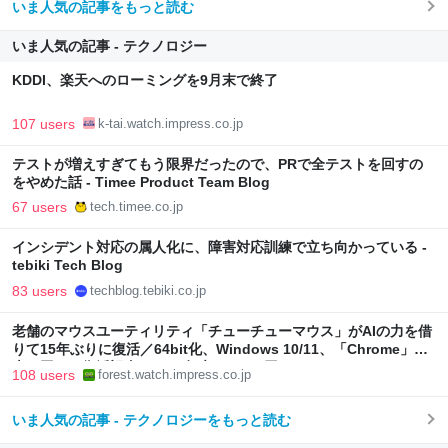
いま人気の記事をもっと読む
いま人気の記事 - テクノロジー
KDDI、楽天へのローミングを9月末で終了
107 users
k-tai.watch.impress.co.jp
テストが増えすぎてもう限界だったので、PRで全テストを回すの
をやめた話 - Timee Product Team Blog
67 users
tech.timee.co.jp
インシデント対応の属人化に、障害対応訓練で立ち向かっている -
tebiki Tech Blog
83 users
techblog.tebiki.co.jp
老舗のマウスユーティリティ「チューチューマウス」がAIの力を借
りて15年ぶりに復活／64bit化、Windows 10/11、「Chrome」も
走り回る。復活記念で2026年末まで500円
108 users
forest.watch.impress.co.jp
いま人気の記事 - テクノロジーをもっと読む