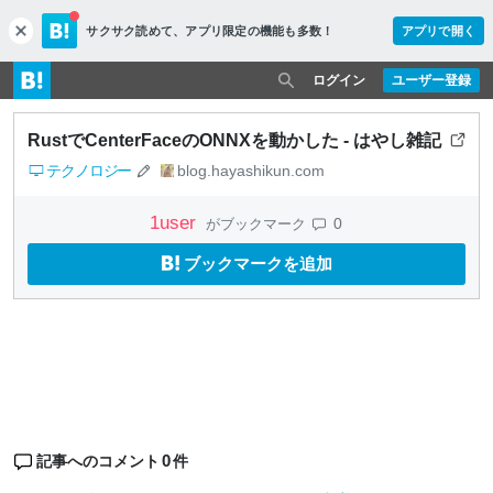
サクサク読めて、
アプリ限定の機能も多数！
アプリで開く
c
l
o
ログイン
ユーザー登録
s
e
RustでCenterFaceのONNXを動かした - はやし雑記
テクノロジー
blog.hayashikun.com
1
user
0
がブックマーク
ブックマークを追加
0
記事へのコメント
件