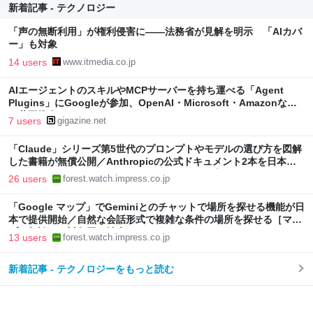
新着記事 - テクノロジー
「声の無断利用」が権利侵害に――法務省が見解を明示 「AIカバ
ー」も対象
14 users
www.itmedia.co.jp
AIエージェントのスキルやMCPサーバーを持ち運べる「Agent
Plugins」にGoogleが参加、OpenAI・Microsoft・Amazonなど
と共同推進
7 users
gigazine.net
「Claude」シリーズ第5世代のプロンプトやモデルの選び方を図解
した書籍が無償公開／Anthropicの公式ドキュメント2本を日本語
で図解した『Claude 5世代 マスターガイド』【Book Watch/ニュ
26 users
forest.watch.impress.co.jp
ース】
「Google マップ」でGeminiとのチャットで場所を探せる機能が日
本で提供開始／自然な会話形式で複雑な条件の場所を探せる［マッ
プに相談］の対象国が拡大
13 users
forest.watch.impress.co.jp
新着記事 - テクノロジーをもっと読む