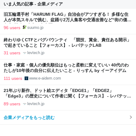
いま人気の記事 - 企業メディア
旧五輪選手村「HARUMI FLAG」自治会がアツすぎる！ 多様な住
人が本気スキルで挑む、盆踊り2万人集客や交通改善など“街の価値
向上”戦略 東京・中央区
96 users
suumo.jp
終わりゆくCTFとバグバウンティ 「競技、賞金、責任ある開示」
で起きていること【フォーカス】 - レバテックLAB
31 users
levtech.jp
仕事・家庭・個人の優先順位はもっと柔軟に変えていい 40代のわ
たしが10年後の自分に伝えたいこと - りっすん by イーアイデム
111 users
www.e-aidem.com
21年ぶり新作、ドット絵エディタ「EDGE1」「EDGE2」
「Edge3」の歴史について作者に聞く【フォーカス】 - レバテック
LAB
89 users
levtech.jp
企業メディアをもっと読む