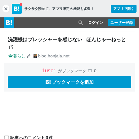
サクサク読めて、
アプリ限定の機能も多数！
アプリで開く
c
l
o
ログイン
ユーザー登録
s
e
洗濯機はプレッシャーを感じない - ほんじゃーねっと
暮らし
blog.honjala.net
1
user
0
がブックマーク
ブックマークを追加
0
記事へのコメント
件