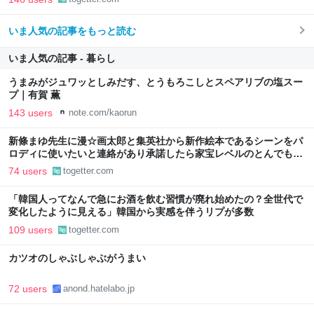
いま人気の記事をもっと読む
いま人気の記事 - 暮らし
うまみがジュワッとしみだす、とうもろこしとスペアリブの塩スー
プ｜有賀 薫
143 users
note.com/kaorun
新條まゆ先生に漫☆画太郎と集英社から新作絵本であるシーンをパ
ロディに使いたいと連絡があり承諾したら家宝レベルのとんでもな
いものが届いた
74 users
togetter.com
「韓国人ってなんで急にお酒を飲む習慣が廃れ始めたの？全世代で
変化したように見える」韓国から実感を伴うリプが多数
109 users
togetter.com
カツオのしゃぶしゃぶがうまい
72 users
anond.hatelabo.jp