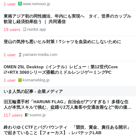
1 user
www.nomooo.jp
東南アジア初の同性婚法、年内にも実現へ タイ、世界のカップル
歓迎し経済効果狙う ｜ 共同通信
19 users
nordot.app
登山の気持ち悪いヒル対策！Tシャツを血染めにしないために
1 user
yamano-media.com
OMEN 25L Desktop（インテル）レビュー：第12世代Core
i7+RTX 3060シリーズ搭載のミドルレンジゲーミングPC
1 user
komameblog.jp
いま人気の記事 - 企業メディア
旧五輪選手村「HARUMI FLAG」自治会がアツすぎる！ 多様な住
人が本気スキルで挑む、盆踊り2万人集客や交通改善など“街の価値
向上”戦略 東京・中央区
117 users
suumo.jp
終わりゆくCTFとバグバウンティ 「競技、賞金、責任ある開示」
で起きていること【フォーカス】 - レバテックLAB