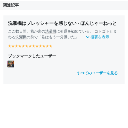
関連記事
洗濯機はプレッシャーを感じない - ほんじゃーねっと
ここ数日間、我が家の
洗濯機
に引退を勧めている。 ゴトゴトとま
わる
洗濯機
の前で「君はもう十分働いた」...
概要を表示
y
y
y
y
y
y
y
y
y
y
y
y
y
e
e
e
e
e
e
e
e
e
e
e
e
e
ブックマークしたユーザー
ll
ll
ll
ll
ll
ll
ll
ll
ll
ll
ll
ll
ll
o
o
o
o
o
o
o
o
o
o
o
o
o
w
w
w
w
w
w
w
w
w
w
w
w
w
すべてのユーザーを見る