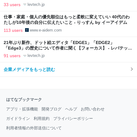
33 users
levtech.jp
仕事・家庭・個人の優先順位はもっと柔軟に変えていい 40代のわ
たしが10年後の自分に伝えたいこと - りっすん by イーアイデム
113 users
www.e-aidem.com
21年ぶり新作、ドット絵エディタ「EDGE1」「EDGE2」
「Edge3」の歴史について作者に聞く【フォーカス】 - レバテック
LAB
91 users
levtech.jp
企業メディアをもっと読む
はてなブックマーク
アプリ・拡張機能
開発ブログ
ヘルプ
お問い合わせ
ガイドライン
利用規約
プライバシーポリシー
利用者情報の外部送信について