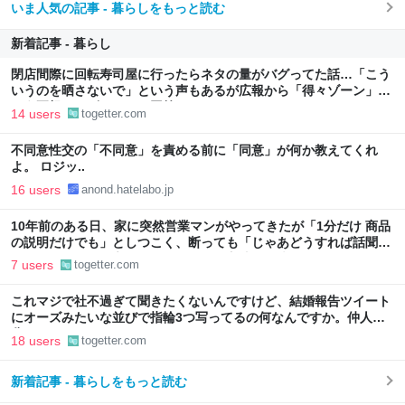
いま人気の記事 - 暮らしをもっと読む
新着記事 - 暮らし
閉店間際に回転寿司屋に行ったらネタの量がバグってた話…「こう
いうのを晒さないで」という声もあるが広報から「得々ゾーン」と
いう正規サービスだとの回答も
14 users
togetter.com
不同意性交の「不同意」を責める前に「同意」が何か教えてくれ
よ。 ロジッ..
16 users
anond.hatelabo.jp
10年前のある日、家に突然営業マンがやってきたが「1分だけ 商品
の説明だけでも」としつこく、断っても「じゃあどうすれば話聞い
てくれますか」と言われたので、ある方法で解決することに
7 users
togetter.com
これマジで社不過ぎて聞きたくないんですけど、結婚報告ツイート
にオーズみたいな並びで指輪3つ写ってるの何なんですか。仲人の
分？
18 users
togetter.com
新着記事 - 暮らしをもっと読む