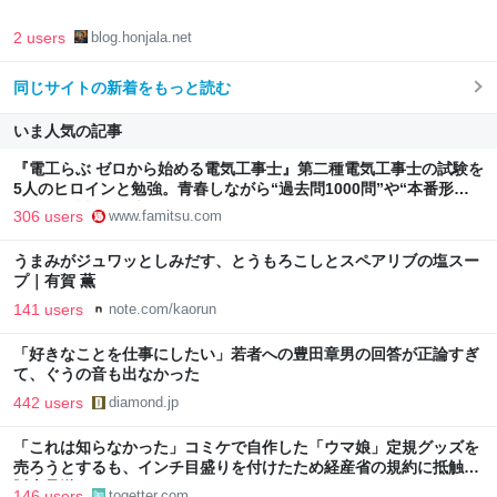
2 users
blog.honjala.net
同じサイトの新着をもっと読む
いま人気の記事
『電工らぶ ゼロから始める電気工事士』第二種電気工事士の試験を
5人のヒロインと勉強。青春しながら“過去問1000問”や“本番形式
CBT模擬試験”で本格的に学べるノベルゲーム | ゲーム・エンタメ
306 users
www.famitsu.com
最新情報のファミ通.com
うまみがジュワッとしみだす、とうもろこしとスペアリブの塩スー
プ｜有賀 薫
141 users
note.com/kaorun
「好きなことを仕事にしたい」若者への豊田章男の回答が正論すぎ
て、ぐうの音も出なかった
442 users
diamond.jp
「これは知らなかった」コミケで自作した「ウマ娘」定規グッズを
売ろうとするも、インチ目盛りを付けたため経産省の規約に抵触、
販売見送りに
146 users
togetter.com