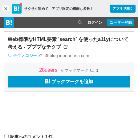
サクサク読めて、
アプリ限定の機能も多数！
アプリで開く
c
l
o
ログイン
ユーザー登録
s
e
Web標準なHTML要素 `search` を使ったa11yについて
考える - プププなテクブ
テクノロジー
blog.inorinrinrin.com
28
users
1
がブックマーク
ブックマークを追加
1
記事へのコメント
件