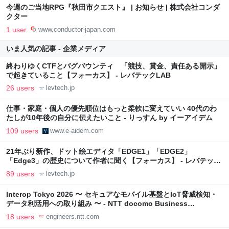
今週のご当地RPG『秋田市クエスト』 | お知らせ | 株式会社コンダ
クター
1 user
www.conductor-japan.com
いま人気の記事 - 企業メディア
終わりゆくCTFとバグバウンティ 「競技、賞金、責任ある開示」
で起きていること【フォーカス】 - レバテックLAB
26 users
levtech.jp
仕事・家庭・個人の優先順位はもっと柔軟に変えていい 40代のわ
たしが10年後の自分に伝えたいこと - りっすん by イーアイデム
109 users
www.e-aidem.com
21年ぶり新作、ドット絵エディタ「EDGE1」「EDGE2」
「Edge3」の歴史について作者に聞く【フォーカス】 - レバテック
LAB
89 users
levtech.jp
Interop Tokyo 2026 〜 セキュアなモバイル基盤とIoT脅威検知・
データ利活用への取り組み 〜 - NTT docomo Business
Engineers' Blog
18 users
engineers.ntt.com