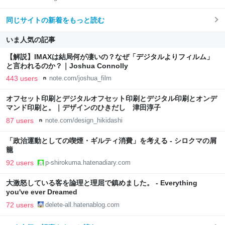
同じサイトの新着をもっと読む
いま人気の記事
【解説】IMAXは結局何が凄いの？なぜ「デジタルよりフィルム」
と言われるのか？｜Joshua Connolly
443 users
note.com/joshua_film
オフセット印刷とデジタルオフセット印刷とデジタル印刷とオンデ
マンド印刷と。｜デザインのひきだし 津田淳子
87 users
note.com/design_hikidashi
「政治運動としての喫煙・ギルティ消費」を考える - シロクマの屑
籠
92 users
p-shirokuma.hatenadiary.com
大激怒している客を論理と理屈で鎮めました。 - Everything
you've ever Dreamed
72 users
delete-all.hatenablog.com