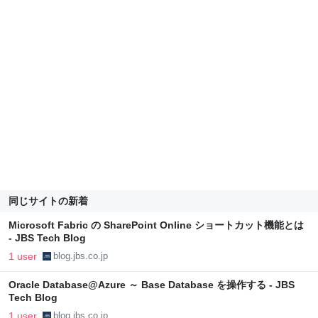
同じサイトの新着
Microsoft Fabric の SharePoint Online ショートカット機能とは
- JBS Tech Blog
1 user
blog.jbs.co.jp
Oracle Database@Azure ～ Base Database を操作する - JBS
Tech Blog
1 user
blog.jbs.co.jp