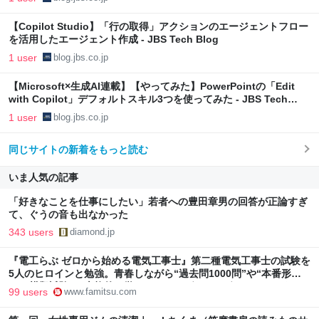
【Copilot Studio】「行の取得」アクションのエージェントフロー
を活用したエージェント作成 - JBS Tech Blog
1 user
blog.jbs.co.jp
【Microsoft×生成AI連載】【やってみた】PowerPointの「Edit
with Copilot」デフォルトスキル3つを使ってみた - JBS Tech
Blog
1 user
blog.jbs.co.jp
同じサイトの新着をもっと読む
いま人気の記事
「好きなことを仕事にしたい」若者への豊田章男の回答が正論すぎ
て、ぐうの音も出なかった
343 users
diamond.jp
『電工らぶ ゼロから始める電気工事士』第二種電気工事士の試験を
5人のヒロインと勉強。青春しながら“過去問1000問”や“本番形式
CBT模擬試験”で本格的に学べるノベルゲーム | ゲーム・エンタメ
99 users
www.famitsu.com
最新情報のファミ通.com