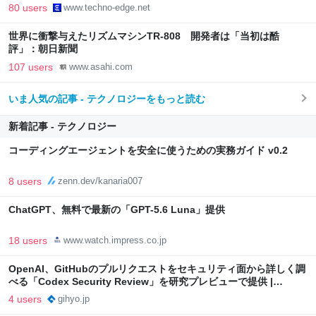
（CloseBox） | テクノエッジ TechnoEdge
80 users
www.techno-edge.net
世界に衝撃与えたリズムマシンTR-808 開発者は「当初は酷
評」：朝日新聞
107 users
www.asahi.com
いま人気の記事 - テクノロジーをもっと読む
新着記事 - テクノロジー
コーディングエージェントを安全に使うための実務ガイド v0.2
8 users
zenn.dev/kanaria007
ChatGPT、無料で最新の「GPT-5.6 Luna」提供
18 users
www.watch.impress.co.jp
OpenAI、GitHubのプルリクエストをセキュリティ面から詳しく調
べる「Codex Security Review」を研究プレビューで提供 |
gihyo.jp
4 users
gihyo.jp