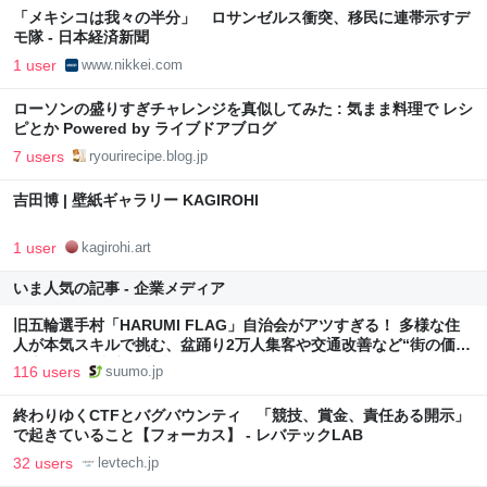
「メキシコは我々の半分」 ロサンゼルス衝突、移民に連帯示すデ
モ隊 - 日本経済新聞
1 user
www.nikkei.com
ローソンの盛りすぎチャレンジを真似してみた : 気まま料理で レシ
ピとか Powered by ライブドアブログ
7 users
ryourirecipe.blog.jp
吉田博 | 壁紙ギャラリー KAGIROHI
1 user
kagirohi.art
いま人気の記事 - 企業メディア
旧五輪選手村「HARUMI FLAG」自治会がアツすぎる！ 多様な住
人が本気スキルで挑む、盆踊り2万人集客や交通改善など“街の価値
向上”戦略 東京・中央区
116 users
suumo.jp
終わりゆくCTFとバグバウンティ 「競技、賞金、責任ある開示」
で起きていること【フォーカス】 - レバテックLAB
32 users
levtech.jp