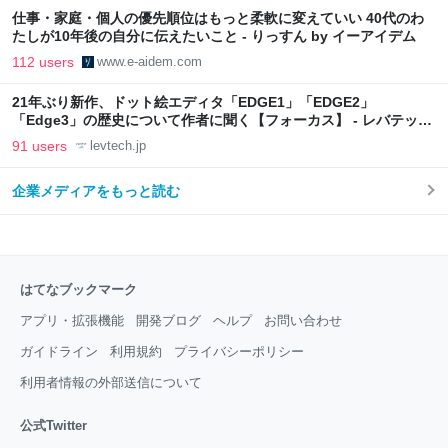
仕事・家庭・個人の優先順位はもっと柔軟に変えていい 40代のわ
たしが10年後の自分に伝えたいこと - りっすん by イーアイデム
112 users
www.e-aidem.com
21年ぶり新作、ドット絵エディタ「EDGE1」「EDGE2」
「Edge3」の歴史について作者に聞く【フォーカス】 - レバテック
LAB
91 users
levtech.jp
企業メディアをもっと読む
はてなブックマーク
アプリ・拡張機能
開発ブログ
ヘルプ
お問い合わせ
ガイドライン
利用規約
プライバシーポリシー
利用者情報の外部送信について
公式Twitter