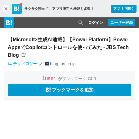
サクサク読めて、
アプリ限定の機能も多数！
アプリで開く
c
l
o
ログイン
ユーザー登録
s
e
【Microsoft×生成AI連載】【Power Platform】Power
AppsでCopilotコントロールを使ってみた - JBS Tech
Blog
テクノロジー
blog.jbs.co.jp
1
user
1
がブックマーク
ブックマークを追加