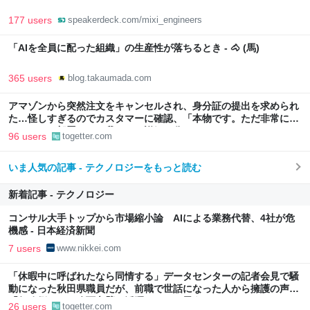
177 users
speakerdeck.com/mixi_engineers
「AIを全員に配った組織」の生産性が落ちるとき - 🐴 (馬)
365 users
blog.takaumada.com
アマゾンから突然注文をキャンセルされ、身分証の提出を求められ
た…怪しすぎるのでカスタマーに確認、「本物です。ただ非常に高
いレベルの部署なので我々にも詳細は分かりません」とのこと
96 users
togetter.com
いま人気の記事 - テクノロジーをもっと読む
新着記事 - テクノロジー
コンサル大手トップから市場縮小論 AIによる業務代替、4社が危
機感 - 日本経済新聞
7 users
www.nikkei.com
「休暇中に呼ばれたなら同情する」データセンターの記者会見で騒
動になった秋田県職員だが、前職で世話になった人から擁護の声
「行政側として八面六臂の活躍をしたと思う」
26 users
togetter.com