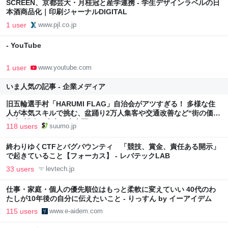
SCREEN、京都芸大・月桂冠と産学連携 - 学生デザインラベルの日
本酒商品化｜印刷ジャーナルDIGITAL
1 user
www.pjl.co.jp
- YouTube
1 user
www.youtube.com
いま人気の記事 - 企業メディア
旧五輪選手村「HARUMI FLAG」自治会がアツすぎる！ 多様な住
人が本気スキルで挑む、盆踊り2万人集客や交通改善など“街の価値
向上”戦略 東京・中央区
118 users
suumo.jp
終わりゆくCTFとバグバウンティ 「競技、賞金、責任ある開示」
で起きていること【フォーカス】 - レバテックLAB
33 users
levtech.jp
仕事・家庭・個人の優先順位はもっと柔軟に変えていい 40代のわ
たしが10年後の自分に伝えたいこと - りっすん by イーアイデム
115 users
www.e-aidem.com