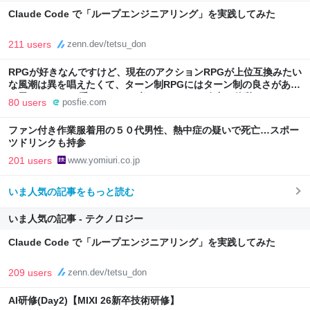
Claude Code で「ループエンジニアリング」を実践してみた
211 users
zenn.dev/tetsu_don
RPGが好きなんですけど、現在のアクションRPGが上位互換みたい
な風潮は異を唱えたくて、ターン制RPGにはターン制の良さがある
と思ってます 一手をじっくり考えられたり、途中で休憩したりでき
80 users
posfie.com
るのがターン制の良さじゃないですか もっとターン制を煮詰めて欲
しい→「既出だと思うがここはオクトパストラベラーを推したい
ファン付き作業服着用の５０代男性、熱中症の疑いで死亡…スポー
(´・ω・｀)」
ツドリンクも持参
201 users
www.yomiuri.co.jp
いま人気の記事をもっと読む
いま人気の記事 - テクノロジー
Claude Code で「ループエンジニアリング」を実践してみた
209 users
zenn.dev/tetsu_don
AI研修(Day2)【MIXI 26新卒技術研修】