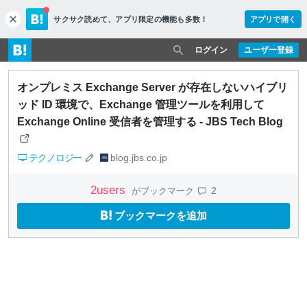
サクサク読めて、
アプリ限定の機能も多数！
アプリで開く
c
l
o
ログイン
ユーザー登録
s
e
オンプレミス Exchange Server が存在しないハイブリ
ッド ID 環境で、Exchange 管理ツールを利用して
Exchange Online 受信者を管理する - JBS Tech Blog
テクノロジー
blog.jbs.co.jp
2
users
2
がブックマーク
ブックマークを追加