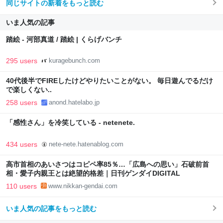
同じサイトの新着をもっと読む
いま人気の記事
踏絵 - 河部真道 / 踏絵 | くらげバンチ
295 users
kuragebunch.com
40代後半でFIREしたけどやりたいことがない。 毎日遊んでるだけ
で楽しくない..
258 users
anond.hatelabo.jp
「感性さん」を冷笑している - netenete.
434 users
nete-nete.hatenablog.com
高市首相のあいさつはコピペ率85％…「広島への思い」石破前首
相・愛子内親王とは絶望的格差｜日刊ゲンダイDIGITAL
110 users
www.nikkan-gendai.com
いま人気の記事をもっと読む