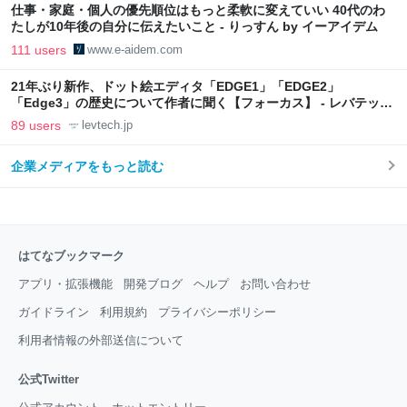
仕事・家庭・個人の優先順位はもっと柔軟に変えていい 40代のわ
たしが10年後の自分に伝えたいこと - りっすん by イーアイデム
111 users
www.e-aidem.com
21年ぶり新作、ドット絵エディタ「EDGE1」「EDGE2」
「Edge3」の歴史について作者に聞く【フォーカス】 - レバテック
LAB
89 users
levtech.jp
企業メディアをもっと読む
はてなブックマーク
アプリ・拡張機能
開発ブログ
ヘルプ
お問い合わせ
ガイドライン
利用規約
プライバシーポリシー
利用者情報の外部送信について
公式Twitter