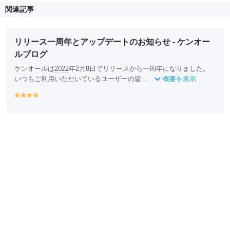
関連記事
リリース一周年とアップデートのお知らせ - ケンオー
ルブログ
ケンオールは
2022
年2月8日でリリースから一周年になりました。
いつもご利用いただいているユーザーの皆...
概要を表示
y
y
y
y
e
e
e
e
ll
ll
ll
ll
o
o
o
o
w
w
w
w