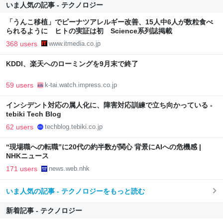
いま人気の記事 - テクノロジー
「うんこ移植」でピーナツアレルギー改善、15人中6人が数粒食べ
られるように ヒトの実証は初 Science系列誌掲載
368 users
www.itmedia.co.jp
KDDI、楽天へのローミングを9月末で終了
59 users
k-tai.watch.impress.co.jp
インシデント対応の属人化に、障害対応訓練で立ち向かっている -
tebiki Tech Blog
62 users
techblog.tebiki.co.jp
“現場職への転職”に20代の約半数が関心 背景にAIへの危機感 |
NHKニュース
171 users
news.web.nhk
いま人気の記事 - テクノロジーをもっと読む
新着記事 - テクノロジー