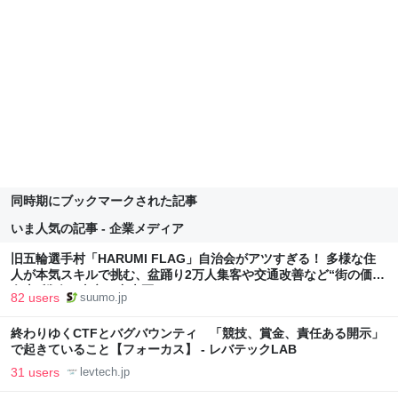
同時期にブックマークされた記事
いま人気の記事 - 企業メディア
旧五輪選手村「HARUMI FLAG」自治会がアツすぎる！ 多様な住
人が本気スキルで挑む、盆踊り2万人集客や交通改善など“街の価値
向上”戦略 東京・中央区
82 users
suumo.jp
終わりゆくCTFとバグバウンティ 「競技、賞金、責任ある開示」
で起きていること【フォーカス】 - レバテックLAB
31 users
levtech.jp