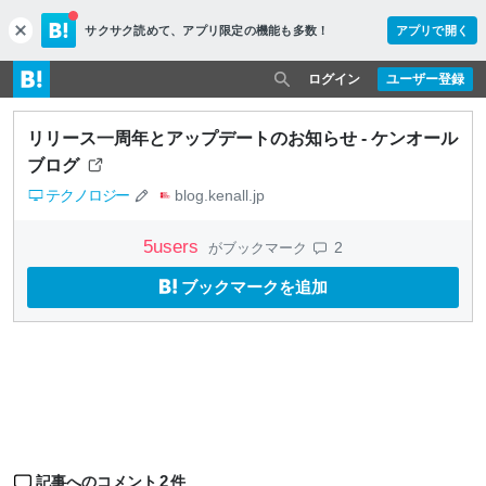
サクサク読めて、
アプリ限定の機能も多数！
アプリで開く
c
l
o
ログイン
ユーザー登録
s
e
リリース一周年とアップデートのお知らせ - ケンオール
ブログ
テクノロジー
blog.kenall.jp
5
users
2
がブックマーク
ブックマークを追加
2
記事へのコメント
件