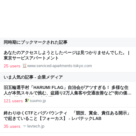
同時期にブックマークされた記事
あなたのアクセスしようとしたページは見つかりませんでした。 |
東京サービスアパートメント
25 users
www.serviced-apartments-tokyo.com
いま人気の記事 - 企業メディア
旧五輪選手村「HARUMI FLAG」自治会がアツすぎる！ 多様な住
人が本気スキルで挑む、盆踊り2万人集客や交通改善など“街の価値
向上”戦略 東京・中央区
121 users
suumo.jp
終わりゆくCTFとバグバウンティ 「競技、賞金、責任ある開示」
で起きていること【フォーカス】 - レバテックLAB
35 users
levtech.jp