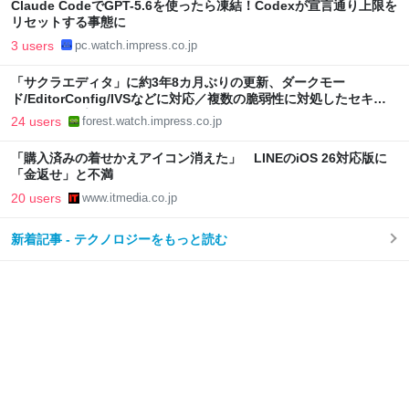
Claude CodeでGPT-5.6を使ったら凍結！Codexが宣言通り上限を
リセットする事態に
3 users
pc.watch.impress.co.jp
「サクラエディタ」に約3年8カ月ぶりの更新、ダークモー
ド/EditorConfig/IVSなどに対応／複数の脆弱性に対処したセキュ
リティアップデート
24 users
forest.watch.impress.co.jp
「購入済みの着せかえアイコン消えた」 LINEのiOS 26対応版に
「金返せ」と不満
20 users
www.itmedia.co.jp
新着記事 - テクノロジーをもっと読む