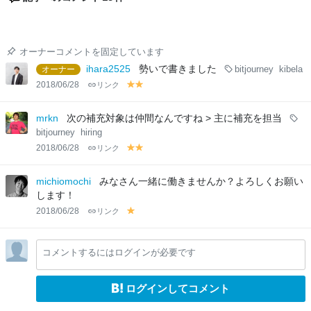
オーナーコメントを固定しています
ihara2525
勢いで書きました
オーナー
bitjourney
kibela
2018/06/28
リンク
y
y
el
el
lo
lo
mrkn
次の補充対象は仲間なんですね > 主に補充を担当
w
w
bitjourney
hiring
2018/06/28
リンク
y
y
el
el
lo
lo
michiomochi
みなさん一緒に働きませんか？よろしくお願い
w
w
します！
2018/06/28
リンク
y
el
lo
コメントするにはログインが必要です
w
ログインしてコメント