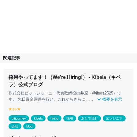
関連記事
採用やってます！（We're Hiring!） - Kibela（キベ
ラ）公式ブログ
株式会社ビットジャーニー代表取締役の井原（@ihara2525）で
す。 先日資金調達を行い、これからさらに、...
概要を表示
28
y
y
e
e
bitjourney
kibela
hiring
採用
あとで読む
エンジニア
ll
ll
o
o
会社
blog
w
w