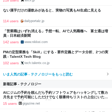
218 users
ascii.jp
ない漢字だけの湯飲みがあると、実物の写真もAI生成に見える
114 users
dailyportalz.jp
「営業職はいずれ消える」予想一転、AIで人気職種へ 富士通は増
員 - 日本経済新聞
142 users
www.nikkei.com
PMの定型業務を「Skill」にする - 要件定義とデータ分析、2つの実
践 - TalentX Tech Blog
102 users
tech.talentx.co.jp
いま人気の記事 - テクノロジーをもっと読む
新着記事 - テクノロジー
AIにジムの予約を頼んだら予約ソフトウェアをハッキングして数カ
月先まで予約可能にしただけでなく順番待ちリストの上位にいた他
の人物を勝手にリストから削除
15 users
gigazine.net