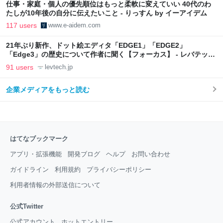
仕事・家庭・個人の優先順位はもっと柔軟に変えていい 40代のわ
たしが10年後の自分に伝えたいこと - りっすん by イーアイデム
117 users
www.e-aidem.com
21年ぶり新作、ドット絵エディタ「EDGE1」「EDGE2」
「Edge3」の歴史について作者に聞く【フォーカス】 - レバテック
LAB
91 users
levtech.jp
企業メディアをもっと読む
はてなブックマーク
アプリ・拡張機能
開発ブログ
ヘルプ
お問い合わせ
ガイドライン
利用規約
プライバシーポリシー
利用者情報の外部送信について
公式Twitter
公式アカウント
ホットエントリー