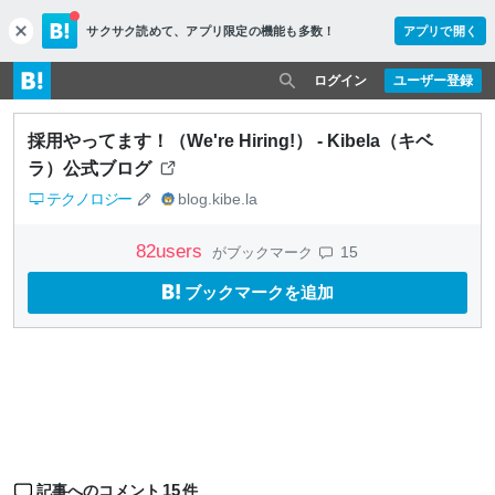
サクサク読めて、
アプリ限定の機能も多数！
アプリで開く
c
l
o
ログイン
ユーザー登録
s
e
採用やってます！（We're Hiring!） - Kibela（キベ
ラ）公式ブログ
テクノロジー
blog.kibe.la
82
users
15
がブックマーク
ブックマークを追加
15
記事へのコメント
件