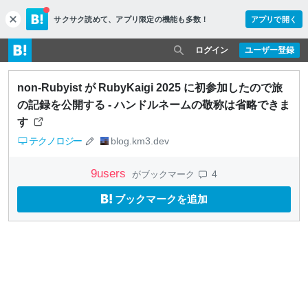
サクサク読めて、
アプリ限定の機能も多数！
アプリで開く
c
l
o
ログイン
ユーザー登録
s
e
non-Rubyist が RubyKaigi 2025 に初参加したので旅
の記録を公開する - ハンドルネームの敬称は省略できま
す
テクノロジー
blog.km3.dev
9
users
4
がブックマーク
ブックマークを追加