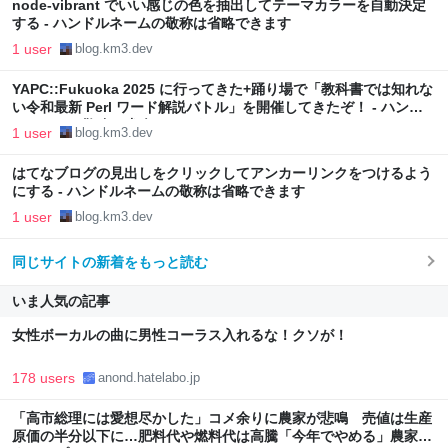
node-vibrant でいい感じの色を抽出してテーマカラーを自動決定
する - ハンドルネームの敬称は省略できます
1 user
blog.km3.dev
YAPC::Fukuoka 2025 に行ってきた+踊り場で「教科書では知れな
い令和最新 Perl ワード解説バトル」を開催してきたぞ！ - ハンド
ルネームの敬称は省略できます
1 user
blog.km3.dev
はてなブログの見出しをクリックしてアンカーリンクをつけるよう
にする - ハンドルネームの敬称は省略できます
1 user
blog.km3.dev
同じサイトの新着をもっと読む
いま人気の記事
女性ボーカルの曲に男性コーラス入れるな！クソが！
178 users
anond.hatelabo.jp
「高市総理には愛想尽かした」コメ余りに農家が悲鳴 売値は生産
原価の半分以下に…肥料代や燃料代は高騰「今年でやめる」農家も