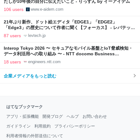
たしが10年後の自分に伝えたいこと - りっすん by イーアイデム
106 users
www.e-aidem.com
21年ぶり新作、ドット絵エディタ「EDGE1」「EDGE2」
「Edge3」の歴史について作者に聞く【フォーカス】 - レバテック
LAB
87 users
levtech.jp
Interop Tokyo 2026 〜 セキュアなモバイル基盤とIoT脅威検知・
データ利活用への取り組み 〜 - NTT docomo Business
Engineers' Blog
18 users
engineers.ntt.com
企業メディアをもっと読む
はてなブックマーク
アプリ・拡張機能
開発ブログ
ヘルプ
お問い合わせ
ガイドライン
利用規約
プライバシーポリシー
利用者情報の外部送信について