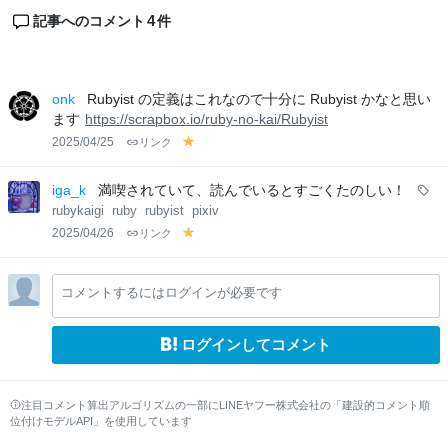
4
記事へのコメント
件
onk
Rubyist の定義はこれなので十分に Rubyist かなと思い
ます
https://scrapbox.io/ruby-no-kai/Rubyist
2025/04/25
リンク
y
el
lo
iga_k
満喫されていて、読んでいるとすごくたのしい！
w
rubykaigi
ruby
rubyist
pixiv
2025/04/26
リンク
y
el
lo
コメントするにはログインが必要です
w
ログインしてコメント
注目コメント算出アルゴリズムの一部にLINEヤフー株式会社の「建設的コメント順
位付けモデルAPI」を使用しています