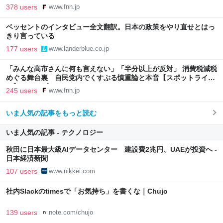
｜FNNプライムオンライン
378 users
www.fnn.jp
ベッセントのインタビュー全文翻訳。日本の政策をやり直せとはっ
きり言っている
177 users
www.landerblue.co.jp
「みんな高市さんに何も言えない」「半分以上が反対」 消費税減税
めぐる舞台裏 自民党内でくすぶる慎重論と本音【スポットライ
ト】｜FNNプライムオンライン
245 users
www.fnn.jp
いま人気の記事をもっと読む
いま人気の記事 - テクノロジー
秋田に日本最大級AIデータセンター 建設費2兆円、UAEが投資へ -
日本経済新聞
107 users
www.nikkei.com
社内Slackのtimesで「お気持ち」を書くな｜Chujo
139 users
note.com/chujo