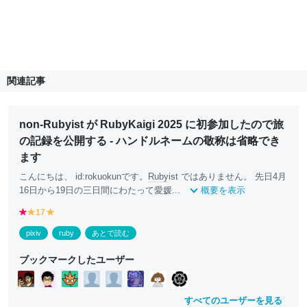
関連記事
non-Rubyist が RubyKaigi 2025 に初参加したので旅
の記録を公開する - ハンドルネームの敬称は省略でき
ます
こんにちは、 id:rokuokunです。
Ruby
ist ではありません。 先日4月
16日から19日の三日間にわたって愛媛...
概要を表示
r
17
y
y
e
e
e
pixiv
ruby
あとで読む
d
ll
ll
o
o
ブックマークしたユーザー
w
w
すべてのユーザーを見る