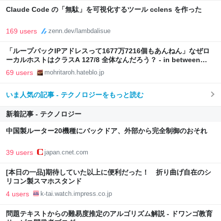
Claude Code の「無駄」を可視化するツール cclens を作った
169 users
zenn.dev/lambdalisue
「ループバックIPアドレスって1677万7216個もあんねん」なぜロ
ーカルホストはクラスA 127/8 全体なんだろう？ - in between
days
69 users
mohritaroh.hateblo.jp
いま人気の記事 - テクノロジーをもっと読む
新着記事 - テクノロジー
中国製ルーター20機種にバックドア、外部から完全制御のおそれ
39 users
japan.cnet.com
[本日の一品]期待していた以上に便利だった！ 折り曲げ自在のシ
リコン製スマホスタンド
4 users
k-tai.watch.impress.co.jp
問題テキストからの難易度推定のアルゴリズム解説 - ドワンゴ教育