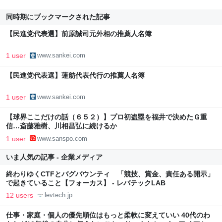
同時期にブックマークされた記事
【民進党代表選】前原誠司元外相の推薦人名簿
1 user
www.sankei.com
【民進党代表選】蓮舫代表代行の推薦人名簿
1 user
www.sankei.com
【球界ここだけの話（６５２）】プロ初盗塁を福井で決めたＧ重
信…斎藤雅樹、川相昌弘に続けるか
1 user
www.sanspo.com
いま人気の記事 - 企業メディア
終わりゆくCTFとバグバウンティ 「競技、賞金、責任ある開示」
で起きていること【フォーカス】 - レバテックLAB
12 users
levtech.jp
仕事・家庭・個人の優先順位はもっと柔軟に変えていい 40代のわ