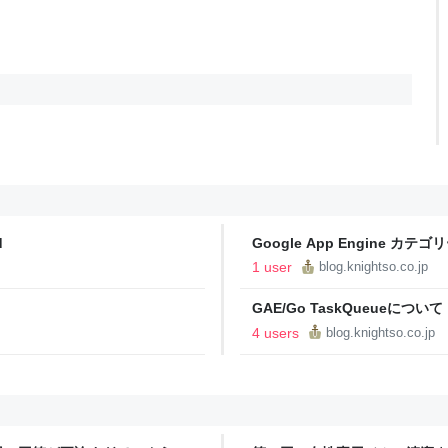
d
Google App Engine カテゴ
1 user
blog.knightso.co.jp
GAE/Go TaskQueueについて 
4 users
blog.knightso.co.jp