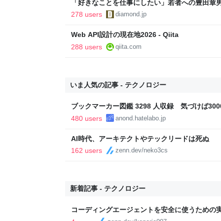
「好きなことを仕事にしたい」若者への豊田章
音も出なかった
278 users
diamond.jp
Web API設計の現在地2026 - Qiita
288 users
qiita.com
いま人気の記事 - テクノロジー
ブックマーカー図鑑 3298 人収録 気づけば3000
480 users
anond.hatelabo.jp
AI時代、アーキテクトやテックリードは死ぬ
162 users
zenn.dev/neko3cs
新着記事 - テクノロジー
コーディングエージェントを安全に使うための実務