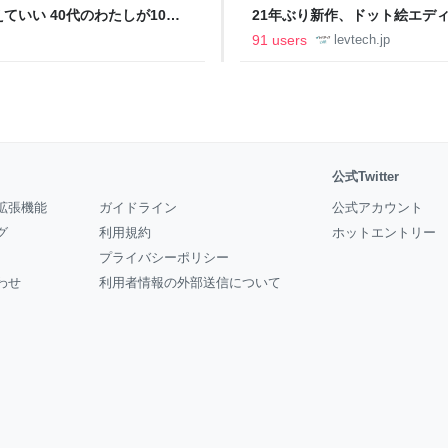
いい 40代のわたしが10年
21年ぶり新作、ドット絵エディタ
イデム
ついて作者に聞く【フォーカス】
91 users
levtech.jp
公式Twitter
拡張機能
ガイドライン
公式アカウント
グ
利用規約
ホットエントリー
プライバシーポリシー
わせ
利用者情報の外部送信について