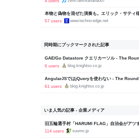
4 users
zenn.dev/kanaria007
本物と偽物を混ぜた演奏も。エリック・サティ
ティ機関」をClaude Codeで作って公開した（Cl
57 users
www.techno-edge.net
TechnoEdge
同時期にブックマークされた記事
GAE/Go Datastore クエリカーソル - The Rou
6 users
blog.knightso.co.jp
AngularJSではjQueryを使わない - The Round
61 users
blog.knightso.co.jp
いま人気の記事 - 企業メディア
旧五輪選手村「HARUMI FLAG」自治会がア
ルで挑む、盆踊り2万人集客や交通改善など“街
114 users
suumo.jp
区