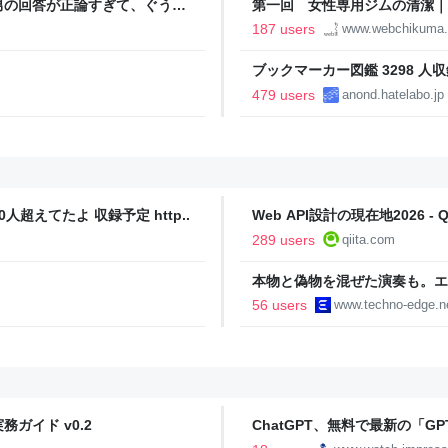
男の回答が正論すぎて、ぐうの
第一回 女性専用ジムの清潔｜
187 users
www.webchikuma
ブックマーカー図鑑 3298 人収
479 users
anond.hatelabo.jp
人超えてたよ 収録予定 http..
Web API設計の現在地2026 - Qi
289 users
qiita.com
本物と偽物を混ぜた演奏も。エ
ティ機関」をClaude Codeで
56 users
www.techno-edge.n
TechnoEdge
ガイド v0.2
ChatGPT、無料で最新の「GPT-