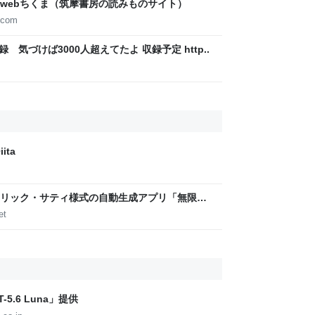
webちくま（筑摩書房の読みものサイト）
.com
録 気づけば3000人超えてたよ 収録予定 http..
ita
リック・サティ様式の自動生成アプリ「無限サ
作って公開した（CloseBox） | テクノエッジ
et
5.6 Luna」提供