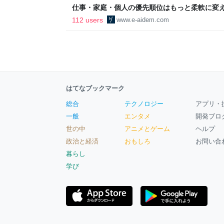
仕事・家庭・個人の優先順位はもっと柔軟に変えて
後の自分に伝えたいこと - りっすん by イーア
112 users
www.e-aidem.com
はてなブックマーク
総合
テクノロジー
アプリ・
一般
エンタメ
開発ブロ
世の中
アニメとゲーム
ヘルプ
政治と経済
おもしろ
お問い合
暮らし
学び