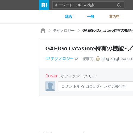
総合
一般
世の中
テクノロジー
GAE/Go Datastore特有の機
GAE/Go Datastore特有の機能~
テクノロジー
blog.knightso.co.
記事元:
1
user
1
がブックマーク
コメントするにはログインが必要です