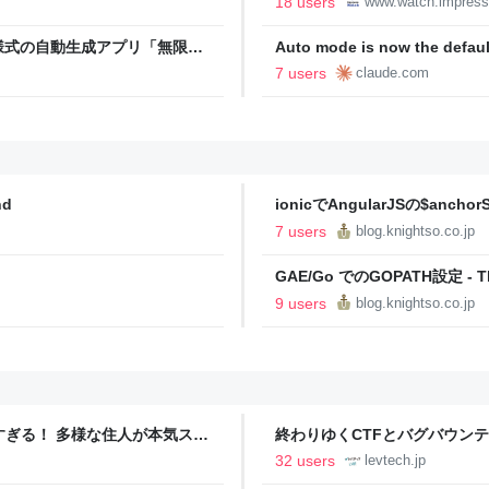
18 users
www.watch.impress
様式の自動生成アプリ「無限サ
Auto mode is now the defaul
oseBox） | テクノエッジ
plans | Claude by Anthropic
7 users
claude.com
nd
ionicでAngularJSの$ancho
7 users
blog.knightso.co.jp
GAE/Go でのGOPATH設定 - T
9 users
blog.knightso.co.jp
ツすぎる！ 多様な住人が本気スキ
終わりゆくCTFとバグバウン
の価値向上”戦略 東京・中央
ること【フォーカス】 - レバテ
32 users
levtech.jp