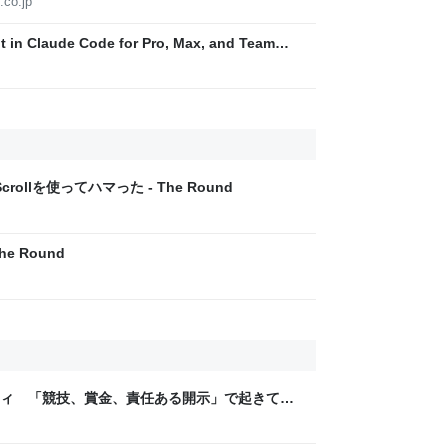
.co.jp
t in Claude Code for Pro, Max, and Team
rScrollを使ってハマった - The Round
he Round
ティ 「競技、賞金、責任ある開示」で起きてい
ックLAB