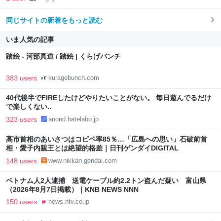
同じサイトの新着をもっと読む
いま人気の記事
踏絵 - 河部真道 / 踏絵 | くらげバンチ
383 users
kuragebunch.com
40代後半でFIREしたけどやりたいことがない。 毎日遊んでるだけ
で楽しくない..
323 users
anond.hatelabo.jp
高市首相のあいさつはコピペ率85％…「広島への思い」石破前首
相・愛子内親王とは絶望的格差｜日刊ゲンダイDIGITAL
148 users
www.nikkan-gendai.com
ベトナム人2人逮捕 送電ケーブル約2.2トン盗んだ疑い 富山県
（2026年8月7日掲載）｜KNB NEWS NNN
150 users
news.ntv.co.jp