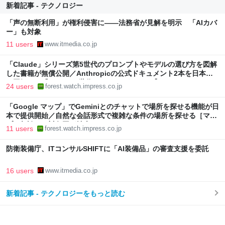
新着記事 - テクノロジー
「声の無断利用」が権利侵害に――法務省が見解を明示 「AIカバ
ー」も対象
11 users
www.itmedia.co.jp
「Claude」シリーズ第5世代のプロンプトやモデルの選び方を図解
した書籍が無償公開／Anthropicの公式ドキュメント2本を日本語
で図解した『Claude 5世代 マスターガイド』【Book Watch/ニュ
24 users
forest.watch.impress.co.jp
ース】
「Google マップ」でGeminiとのチャットで場所を探せる機能が日
本で提供開始／自然な会話形式で複雑な条件の場所を探せる［マッ
プに相談］の対象国が拡大
11 users
forest.watch.impress.co.jp
防衛装備庁、ITコンサルSHIFTに「AI装備品」の審査支援を委託
16 users
www.itmedia.co.jp
新着記事 - テクノロジーをもっと読む