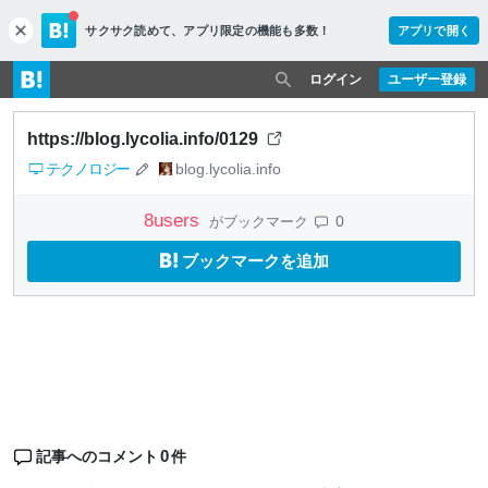
サクサク読めて、
アプリ限定の機能も多数！
アプリで開く
c
l
o
ログイン
ユーザー登録
s
e
https://blog.lycolia.info/0129
テクノロジー
blog.lycolia.info
8
users
0
がブックマーク
ブックマークを追加
0
記事へのコメント
件