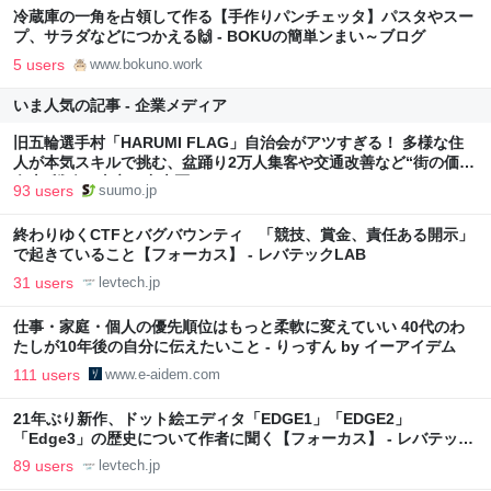
冷蔵庫の一角を占領して作る【手作りパンチェッタ】パスタやスー
プ、サラダなどにつかえる🙌 - BOKUの簡単ンまい～ブログ
5 users
www.bokuno.work
いま人気の記事 - 企業メディア
旧五輪選手村「HARUMI FLAG」自治会がアツすぎる！ 多様な住
人が本気スキルで挑む、盆踊り2万人集客や交通改善など“街の価値
向上”戦略 東京・中央区
93 users
suumo.jp
終わりゆくCTFとバグバウンティ 「競技、賞金、責任ある開示」
で起きていること【フォーカス】 - レバテックLAB
31 users
levtech.jp
仕事・家庭・個人の優先順位はもっと柔軟に変えていい 40代のわ
たしが10年後の自分に伝えたいこと - りっすん by イーアイデム
111 users
www.e-aidem.com
21年ぶり新作、ドット絵エディタ「EDGE1」「EDGE2」
「Edge3」の歴史について作者に聞く【フォーカス】 - レバテック
LAB
89 users
levtech.jp