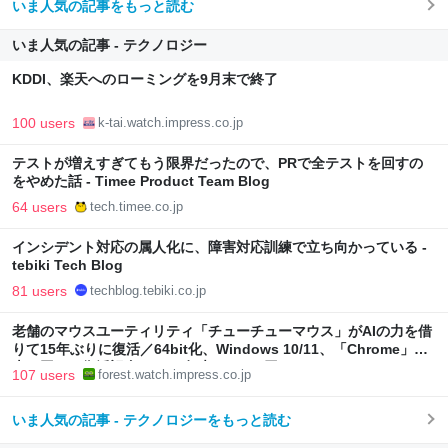
いま人気の記事をもっと読む
いま人気の記事 - テクノロジー
KDDI、楽天へのローミングを9月末で終了
100 users
k-tai.watch.impress.co.jp
テストが増えすぎてもう限界だったので、PRで全テストを回すの
をやめた話 - Timee Product Team Blog
64 users
tech.timee.co.jp
インシデント対応の属人化に、障害対応訓練で立ち向かっている -
tebiki Tech Blog
81 users
techblog.tebiki.co.jp
老舗のマウスユーティリティ「チューチューマウス」がAIの力を借
りて15年ぶりに復活／64bit化、Windows 10/11、「Chrome」も
走り回る。復活記念で2026年末まで500円
107 users
forest.watch.impress.co.jp
いま人気の記事 - テクノロジーをもっと読む