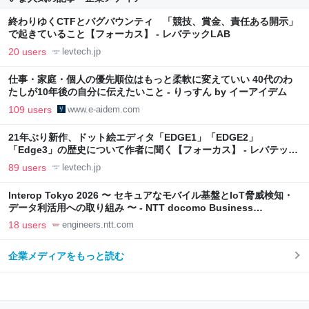
終わりゆくCTFとバグバウンティ 「競技、賞金、責任ある開示」
で起きていること【フォーカス】 - レバテックLAB
20 users
levtech.jp
仕事・家庭・個人の優先順位はもっと柔軟に変えていい 40代のわ
たしが10年後の自分に伝えたいこと - りっすん by イーアイデム
109 users
www.e-aidem.com
21年ぶり新作、ドット絵エディタ「EDGE1」「EDGE2」
「Edge3」の歴史について作者に聞く【フォーカス】 - レバテック
LAB
89 users
levtech.jp
Interop Tokyo 2026 〜 セキュアなモバイル基盤とIoT脅威検知・
データ利活用への取り組み 〜 - NTT docomo Business
Engineers' Blog
18 users
engineers.ntt.com
企業メディアをもっと読む