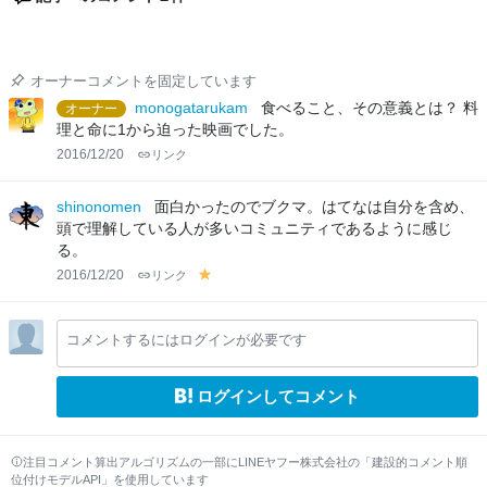
オーナーコメントを固定しています
monogatarukam
食べること、その意義とは？ 料
オーナー
理と命に1から迫った映画でした。
2016/12/20
リンク
shinonomen
面白かったのでブクマ。はてなは自分を含め、
頭で理解している人が多いコミュニティであるように感じ
る。
2016/12/20
リンク
y
el
lo
コメントするにはログインが必要です
w
ログインしてコメント
注目コメント算出アルゴリズムの一部にLINEヤフー株式会社の「建設的コメント順
位付けモデルAPI」を使用しています