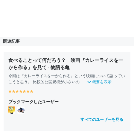
関連記事
食べることって何だろう？ 映画『カレーライスを一
から作る』を見て - 物語る亀
今回は『
カレー
ライスを一から作る』という
映画
について語ってい
こうと思う。 比較的公開規模が小さいの...
概要を表示
y
y
y
y
y
y
y
e
e
e
e
e
e
e
ブックマークしたユーザー
ll
ll
ll
ll
ll
ll
ll
o
o
o
o
o
o
o
w
w
w
w
w
w
w
すべてのユーザーを見る