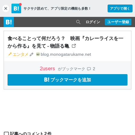
サクサク読めて、
アプリ限定の機能も多数！
アプリで開く
c
l
o
ログイン
ユーザー登録
s
e
食べることって何だろう？ 映画『カレーライスを一
から作る』を見て - 物語る亀
エンタメ
blog.monogatarukame.net
2
users
2
がブックマーク
ブックマークを追加
2
記事へのコメント
件