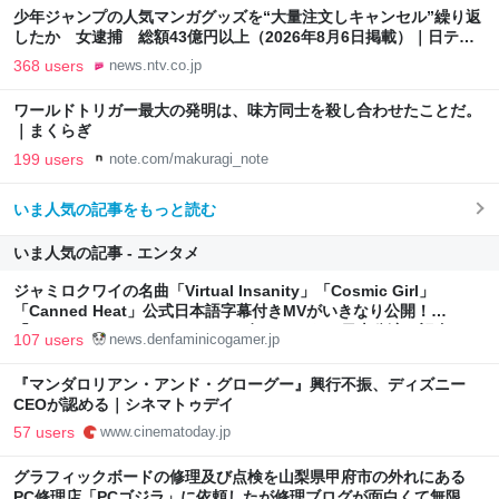
少年ジャンプの人気マンガグッズを“大量注文しキャンセル”繰り返
したか 女逮捕 総額43億円以上（2026年8月6日掲載）｜日テレ
NEWS NNN
368 users
news.ntv.co.jp
ワールドトリガー最大の発明は、味方同士を殺し合わせたことだ。
｜まくらぎ
199 users
note.com/makuragi_note
いま人気の記事をもっと読む
いま人気の記事 - エンタメ
ジャミロクワイの名曲「Virtual Insanity」「Cosmic Girl」
「Canned Heat」公式日本語字幕付きMVがいきなり公開！
「SUMMER SONIC 2026」での9年ぶりとなる日本公演を記念して
107 users
news.denfaminicogamer.jp
『マンダロリアン・アンド・グローグー』興行不振、ディズニー
CEOが認める｜シネマトゥデイ
57 users
www.cinematoday.jp
グラフィックボードの修理及び点検を山梨県甲府市の外れにある
PC修理店「PCゴジラ」に依頼したが修理ブログが面白くて無限に