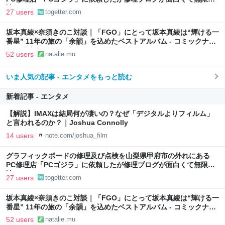
読めてしまう
27 users
togetter.com
坂本真綾×奈須きのこ対談｜「FGO」にとって坂本真綾は“輝ける一
番星” 11年の旅の「余韻」を込めたベストアルバム - コミックナタ
リー 特集・インタビュー
52 users
natalie.mu
いま人気の記事 - エンタメをもっと読む
新着記事 - エンタメ
【解説】IMAXは結局何が凄いの？なぜ「デジタルよりフィルム」
と言われるのか？｜Joshua Connolly
14 users
note.com/joshua_film
グラフィックボードの修理及び点検を山梨県甲府市の外れにある
PC修理店「PCゴジラ」に依頼したが修理ブログが面白くて無限に
読めてしまう
27 users
togetter.com
坂本真綾×奈須きのこ対談｜「FGO」にとって坂本真綾は“輝ける一
番星” 11年の旅の「余韻」を込めたベストアルバム - コミックナタ
リー 特集・インタビュー
52 users
natalie.mu