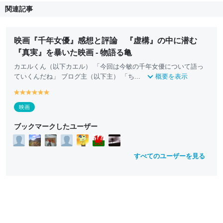
関連記事
映画『千年女優』感想と評論 『虚構』の中に潜む
『真実』を暴いた映画 - 物語る亀
カエルくん（以下カエル） 「今回は今敏の千年女優について語っ
ていくんだね」 ブログ主（以下主） 「ち...
概要を表示
y
y
y
y
y
y
e
e
e
e
e
e
映画
ll
ll
ll
ll
ll
ll
o
o
o
o
o
o
ブックマークしたユーザー
w
w
w
w
w
w
すべてのユーザーを見る