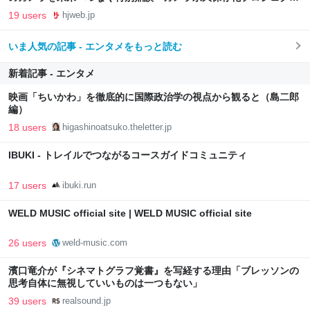
FINAL」 – Hobby JAPAN Web
19 users
hjweb.jp
いま人気の記事 - エンタメをもっと読む
新着記事 - エンタメ
映画「ちいかわ」を徹底的に国際政治学の視点から観ると（島二郎
編）
18 users
higashinoatsuko.theletter.jp
IBUKI - トレイルでつながるコースガイドコミュニティ
17 users
ibuki.run
WELD MUSIC official site | WELD MUSIC official site
26 users
weld-music.com
濱口竜介が『シネマトグラフ覚書』を写経する理由「ブレッソンの
思考自体に無視していいものは一つもない」
39 users
realsound.jp