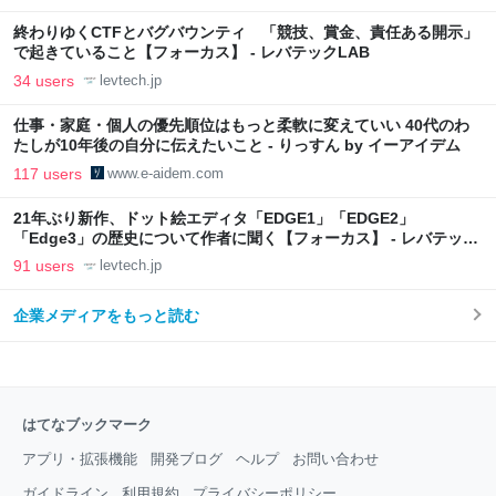
終わりゆくCTFとバグバウンティ 「競技、賞金、責任ある開示」
で起きていること【フォーカス】 - レバテックLAB
34 users
levtech.jp
仕事・家庭・個人の優先順位はもっと柔軟に変えていい 40代のわ
たしが10年後の自分に伝えたいこと - りっすん by イーアイデム
117 users
www.e-aidem.com
21年ぶり新作、ドット絵エディタ「EDGE1」「EDGE2」
「Edge3」の歴史について作者に聞く【フォーカス】 - レバテック
LAB
91 users
levtech.jp
企業メディアをもっと読む
はてなブックマーク
アプリ・拡張機能
開発ブログ
ヘルプ
お問い合わせ
ガイドライン
利用規約
プライバシーポリシー