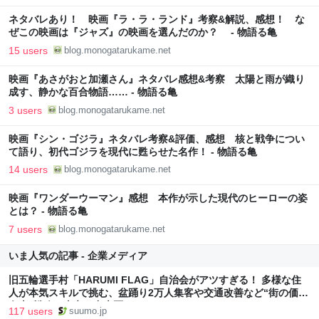
ネタバレあり！ 映画『ラ・ラ・ランド』考察&解説、感想！ な
ぜこの映画は『ジャズ』の映画を選んだのか？ - 物語る亀
15 users
blog.monogatarukame.net
映画『あさがおと加瀬さん』ネタバレ感想&考察 太陽と雨が織り
成す、静かな百合物語…… - 物語る亀
3 users
blog.monogatarukame.net
映画『シン・ゴジラ』ネタバレ考察&評価、感想 核と戦争につい
て語り、初代ゴジラを現代に甦らせた名作！ - 物語る亀
14 users
blog.monogatarukame.net
映画『ワンダーウーマン』感想 本作が示した現代のヒーローの姿
とは？ - 物語る亀
7 users
blog.monogatarukame.net
いま人気の記事 - 企業メディア
旧五輪選手村「HARUMI FLAG」自治会がアツすぎる！ 多様な住
人が本気スキルで挑む、盆踊り2万人集客や交通改善など“街の価値
向上”戦略 東京・中央区
117 users
suumo.jp