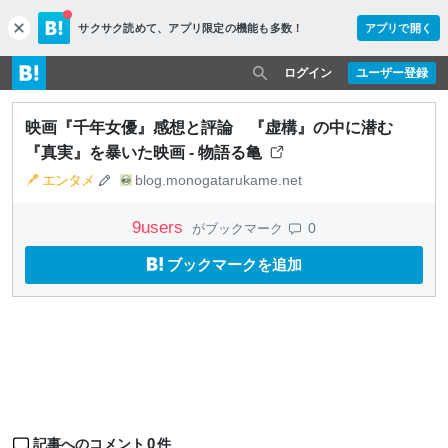
サクサク読めて、
アプリ限定の機能も多数！
アプリで開く
c
l
o
ログイン
ユーザー登録
s
e
映画『千年女優』感想と評論 『虚構』の中に潜む
『真実』を暴いた映画 - 物語る亀
エンタメ
blog.monogatarukame.net
9
users
0
がブックマーク
ブックマークを追加
0
記事へのコメント
件