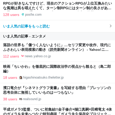
RPGが好きなんですけど、現在のアクションRPGが上位互換みたい
な風潮は異を唱えたくて、ターン制RPGにはターン制の良さがある
と思ってます 一手をじっくり考えられたり、途中で休憩したりでき
128 users
posfie.com
るのがターン制の良さじゃないですか もっとターン制を煮詰めて欲
しい→「既出だと思うがここはオクトパストラベラーを推したい
いま人気の記事をもっと読む
(´・ω・｀)」
いま人気の記事 - エンタメ
落語の世界も「傷つく人ないように」…セリフ変更や改作、現代に
ふさわしい表現模索の動き（読売新聞オンライン） - Yahoo!ニュ
ース
112 users
news.yahoo.co.jp
映画「ちいかわ」を徹底的に国際政治学の視点から観ると（島二郎
編）
18 users
higashinoatsuko.theletter.jp
濱口竜介が『シネマトグラフ覚書』を写経する理由「ブレッソンの
思考自体に無視していいものは一つもない」
38 users
realsound.jp
平成ガメラ3監督、ついに初集結!!金子修介×樋口真嗣×田﨑竜太 4体
のガメラを未来へつなぐ特別鼎談「ガメラ永久保存化プロジェクト