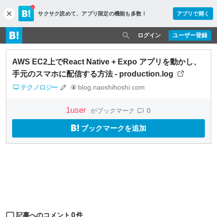
サクサク読めて、
アプリ限定の機能も多数！
アプリで開く
c
l
o
ログイン
ユーザー登録
s
e
AWS EC2上でReact Native + Expo アプリを動かし、
手元のスマホに配信する方法 - production.log
テクノロジー
blog.naoshihoshi.com
1
user
0
がブックマーク
ブックマークを追加
0
記事へのコメント
件