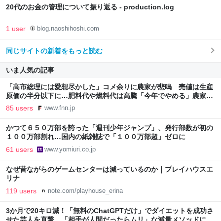
20代のお金の管理について振り返る - production.log
1 user
blog.naoshihoshi.com
同じサイトの新着をもっと読む
いま人気の記事
「高市総理には愛想尽かした」コメ余りに農家が悲鳴 売値は生産
原価の半分以下に…肥料代や燃料代は高騰「今年でやめる」農家も
｜FNNプライムオンライン
85 users
www.fnn.jp
かつて６５０万部を誇った「週刊少年ジャンプ」、発行部数が初の
１００万部割れ…国内の紙雑誌で「１００万部超」ゼロに
61 users
www.yomiuri.co.jp
なぜ昔ながらのゲームセンターは減っているのか｜プレイハウスエ
リナ
119 users
note.com/playhouse_erina
3か月で20キロ減！「無料のChatGPTだけ」でダイエットを成功さ
せた芸人を直撃。「相手が人間だったらムリ」な減量メソッドに驚