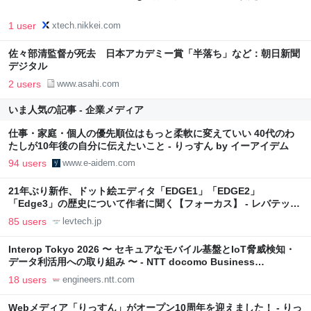
1 user
xtech.nikkei.com
佐々部清監督が死去 日本アカデミー賞「半落ち」など：朝日新聞
デジタル
2 users
www.asahi.com
いま人気の記事 - 企業メディア
仕事・家庭・個人の優先順位はもっと柔軟に変えていい 40代のわ
たしが10年後の自分に伝えたいこと - りっすん by イーアイデム
94 users
www.e-aidem.com
21年ぶり新作、ドット絵エディタ「EDGE1」「EDGE2」
「Edge3」の歴史について作者に聞く【フォーカス】 - レバテック
LAB
85 users
levtech.jp
Interop Tokyo 2026 〜 セキュアなモバイル基盤とIoT脅威検知・
データ利活用への取り組み 〜 - NTT docomo Business
Engineers' Blog
18 users
engineers.ntt.com
Webメディア「りっすん」がオープン10周年を迎えました！ - りっ