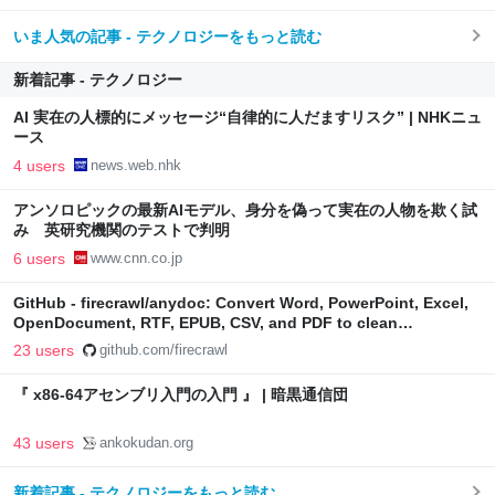
いま人気の記事 - テクノロジーをもっと読む
新着記事 - テクノロジー
AI 実在の人標的にメッセージ“自律的に人だますリスク” | NHKニュ
ース
4 users
news.web.nhk
アンソロピックの最新AIモデル、身分を偽って実在の人物を欺く試
み 英研究機関のテストで判明
6 users
www.cnn.co.jp
GitHub - firecrawl/anydoc: Convert Word, PowerPoint, Excel,
OpenDocument, RTF, EPUB, CSV, and PDF to clean
Markdown. Built in Rust, with Node.js and Python bindings.
23 users
github.com/firecrawl
『 x86-64アセンブリ入門の入門 』 | 暗黒通信団
43 users
ankokudan.org
新着記事 - テクノロジーをもっと読む