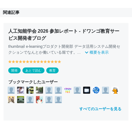
関連記事
人工知能学会 2026 参加レポート - ドワンゴ教育サー
ビス開発者ブログ
thumbn
ai
l e-learningプロダクト開発部 データ活用システム開発セ
クションでなんとか働いている堀です。...
概要を表示
y
y
y
y
y
y
y
y
y
y
y
y
y
y
y
e
e
e
e
e
e
e
e
e
e
e
e
e
e
e
開発
あとで読む
教育
ll
ll
ll
ll
ll
ll
ll
ll
ll
ll
ll
ll
ll
ll
ll
o
o
o
o
o
o
o
o
o
o
o
o
o
o
o
ブックマークしたユーザー
w
w
w
w
w
w
w
w
w
w
w
w
w
w
w
すべてのユーザーを見る