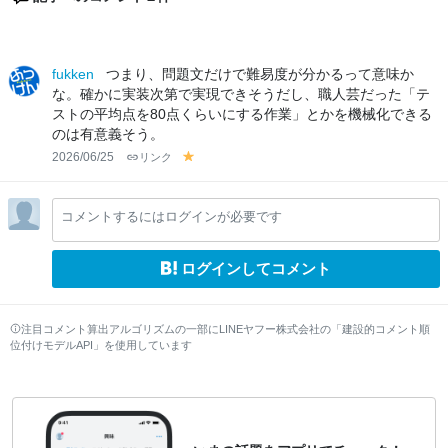
fukken
つまり、問題文だけで難易度が分かるって意味か
な。確かに実装次第で実現できそうだし、職人芸だった「テ
ストの平均点を80点くらいにする作業」とかを機械化できる
のは有意義そう。
2026/06/25
リンク
y
el
lo
コメントするにはログインが必要です
w
ログインしてコメント
注目コメント算出アルゴリズムの一部にLINEヤフー株式会社の「建設的コメント順
位付けモデルAPI」を使用しています