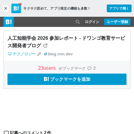
サクサク読めて、
アプリ限定の機能も多数！
アプリで開く
c
l
o
ログイン
ユーザー登録
s
e
人工知能学会 2026 参加レポート - ドワンゴ教育サービ
ス開発者ブログ
テクノロジー
blog.nnn.dev
23
users
2
がブックマーク
ブックマークを追加
2
記事へのコメント
件