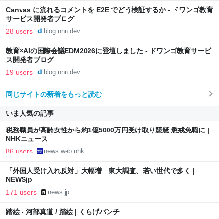
Canvas に流れるコメントを E2E でどう検証するか - ドワンゴ教育
サービス開発者ブログ
28 users
blog.nnn.dev
教育×AIの国際会議EDM2026に登壇しました - ドワンゴ教育サービ
ス開発者ブログ
19 users
blog.nnn.dev
同じサイトの新着をもっと読む
いま人気の記事
税務職員が高齢女性から約1億5000万円受け取り競艇 懲戒免職に |
NHKニュース
86 users
news.web.nhk
「外国人受け入れ反対」大幅増 東大調査、若い世代で多く |
NEWSjp
171 users
news.jp
踏絵 - 河部真道 / 踏絵 | くらげバンチ