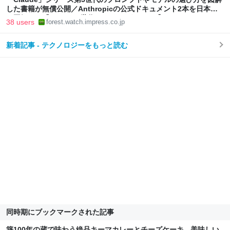
した書籍が無償公開／Anthropicの公式ドキュメント2本を日本語
で図解した『Claude 5世代 マスターガイド』【Book Watch/ニュ
38 users
forest.watch.impress.co.jp
ース】
新着記事 - テクノロジーをもっと読む
同時期にブックマークされた記事
築100年の蔵で味わう絶品キーマカレーとチーズケーキ - 美味しい