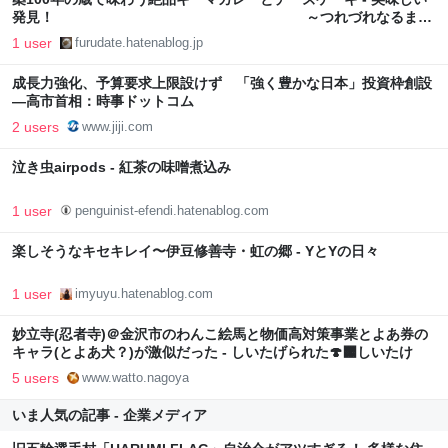
発見！ ～つれづれなるまま
に
1 user
furudate.hatenablog.jp
成長力強化、予算要求上限設けず 「強く豊かな日本」投資枠創設
―高市首相：時事ドットコム
2 users
www.jiji.com
泣き虫airpods - 紅茶の味噌煮込み
1 user
penguinist-efendi.hatenablog.com
楽しそうなキセキレイ〜伊豆修善寺・虹の郷 - YとYの日々
1 user
imyuyu.hatenablog.com
妙立寺(忍者寺)＠金沢市のわんこ絵馬と物価高対策事業とよあ券の
キャラ(とよあ犬？)が激似だった - しいたげられた🍄‍🟫しいたけ
5 users
www.watto.nagoya
いま人気の記事 - 企業メディア