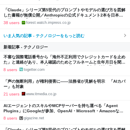
「Claude」シリーズ第5世代のプロンプトやモデルの選び方を図解
した書籍が無償公開／Anthropicの公式ドキュメント2本を日本語
で図解した『Claude 5世代 マスターガイド』【Book Watch/ニュ
38 users
forest.watch.impress.co.jp
ース】
いま人気の記事 - テクノロジーをもっと読む
新着記事 - テクノロジー
不審な国際電話番号から「海外不正利用でクレジットカードを止め
た」と連絡があり、本人確認のためとフルネームと生年月日を聞か
れたので、「ひろゆき氏」のものを伝えると「本人確認が取れまし
8 users
togetter.com
た」
「声の無断利用」が権利侵害に――法務省が見解を明示 「AIカバ
ー」も対象
21 users
www.itmedia.co.jp
AIエージェントのスキルやMCPサーバーを持ち運べる「Agent
Plugins」にGoogleが参加、OpenAI・Microsoft・Amazonなど
と共同推進
8 users
gigazine.net
「Claude」シリーズ第5世代のプロンプトやモデルの選び方を図解