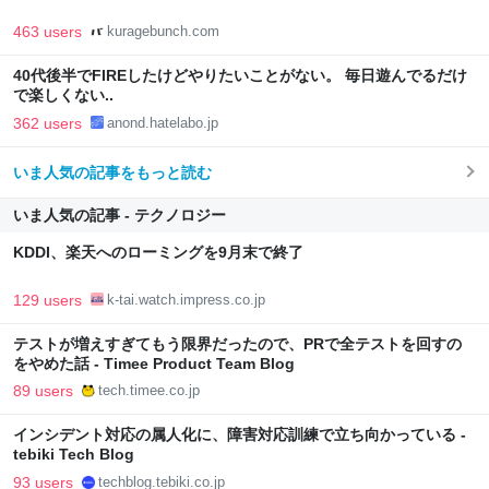
463 users
kuragebunch.com
40代後半でFIREしたけどやりたいことがない。 毎日遊んでるだけ
で楽しくない..
362 users
anond.hatelabo.jp
いま人気の記事をもっと読む
いま人気の記事 - テクノロジー
KDDI、楽天へのローミングを9月末で終了
129 users
k-tai.watch.impress.co.jp
テストが増えすぎてもう限界だったので、PRで全テストを回すの
をやめた話 - Timee Product Team Blog
89 users
tech.timee.co.jp
インシデント対応の属人化に、障害対応訓練で立ち向かっている -
tebiki Tech Blog
93 users
techblog.tebiki.co.jp