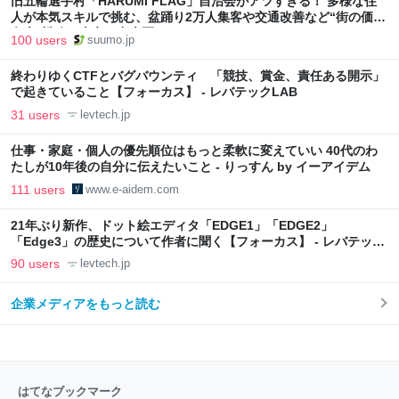
旧五輪選手村「HARUMI FLAG」自治会がアツすぎる！ 多様な住
人が本気スキルで挑む、盆踊り2万人集客や交通改善など“街の価値
向上”戦略 東京・中央区
100 users
suumo.jp
終わりゆくCTFとバグバウンティ 「競技、賞金、責任ある開示」
で起きていること【フォーカス】 - レバテックLAB
31 users
levtech.jp
仕事・家庭・個人の優先順位はもっと柔軟に変えていい 40代のわ
たしが10年後の自分に伝えたいこと - りっすん by イーアイデム
111 users
www.e-aidem.com
21年ぶり新作、ドット絵エディタ「EDGE1」「EDGE2」
「Edge3」の歴史について作者に聞く【フォーカス】 - レバテック
LAB
90 users
levtech.jp
企業メディアをもっと読む
はてなブックマーク