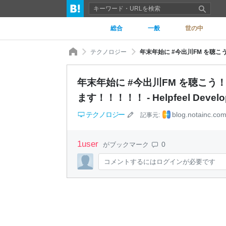
総合
一般
世の中
テクノロジー
年末年始に #今出川FM を聴こ
ます！！！！！ - Helpfeel Develop
テクノロジー
blog.notainc.co
記事元:
1
user
0
がブックマーク
コメントするにはログインが必要です