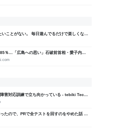
りたいことがない。 毎日遊んでるだけで楽しくな
85％…「広島への思い」石破前首相・愛子内親
IGITAL
i.com
応訓練で立ち向かっている - tebiki Tech
p
ったので、PRで全テストを回すのをやめた話 -