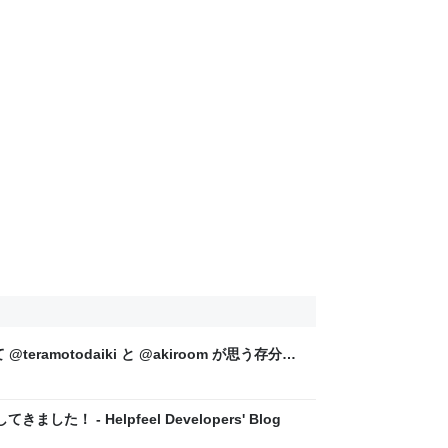
て @teramotodaiki と @akiroom が思う存分話
り） - Helpfeel Developers' Blog
てきました！ - Helpfeel Developers' Blog