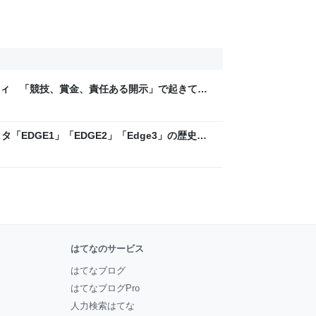
ティ 「競技、賞金、責任ある開示」で起きてい
ックLAB
「EDGE1」「EDGE2」「Edge3」の歴史に
 - レバテックLAB
はてなのサービス
はてなブログ
はてなブログPro
人力検索はてな