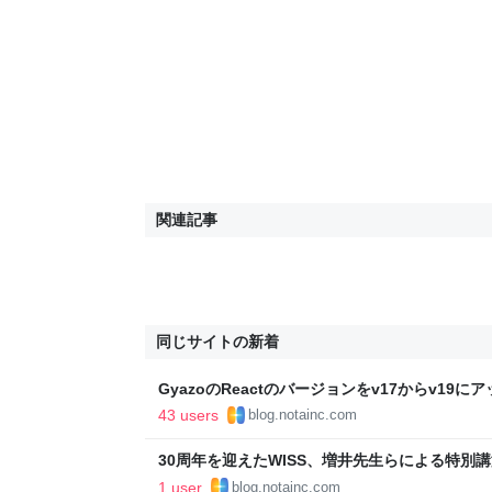
関連記事
同じサイトの新着
GyazoのReactのバージョンをv17からv19に
Compilerを有効にしました - Helpfeel Develope
43 users
blog.notainc.com
30周年を迎えたWISS、増井先生らによる特別講演 - Hel
Blog
1 user
blog.notainc.com