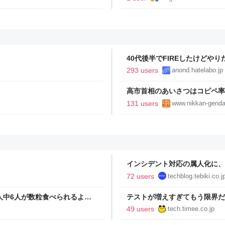
40代後半でFIREしたけどや
い..
293 users
anond.hatelabo.jp
高市首相のあいさつはコピペ率
王とは絶望的格差｜日刊ゲンダイD
131 users
www.nikkan-genda
インシデント対応の属人化に、障害対
Blog
72 users
techblog.tebiki.co.j
人中6人が数粒食べられるよう
テストが増えすぎてもう限界だ
Timee Product Team Blog
49 users
tech.timee.co.jp