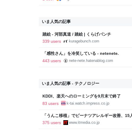
いま人気の記事
踏絵 - 河部真道 / 踏絵 | くらげバンチ
339 users
kuragebunch.com
「感性さん」を冷笑している - netenete.
443 users
nete-nete.hatenablog.com
いま人気の記事 - テクノロジー
KDDI、楽天へのローミングを9月末で終了
83 users
k-tai.watch.impress.co.jp
「うんこ移植」でピーナツアレルギー改善、15
に ヒトの実証は初 Science系列誌掲載
375 users
www.itmedia.co.jp