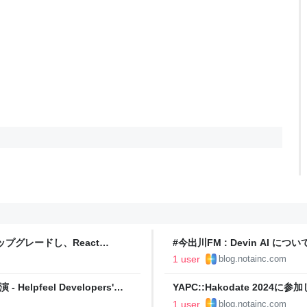
アップグレードし、React
#今出川FM : Devin AI につい
rs' Blog
しまくりました（Devin 本人コメントあ
1 user
blog.notainc.com
pfeel Developers'
YAPC::Hakodate 2024に参加し
1 user
blog.notainc.com