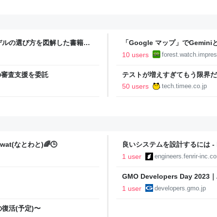
モデルの選び方を図解した書籍が
「Google マップ」でGem
日本語で図解した『Claude 5
始／自然な会話形式で複雑な条
10 users
forest.watch.impres
】
拡大
」の審査支援を委託
テストが増えすぎてもう限界だ
Timee Product Team Blog
50 users
tech.timee.co.jp
at(なとわと)🌈🕒
良いシステムを設計するには - Fenr
1 user
engineers.fenrir-inc.c
GMO Developers Day
ることってなによ / 開発者向けブロ
1 user
developers.gmo.jp
復活(予定)〜