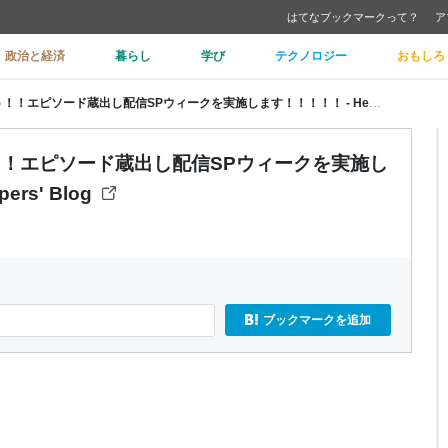
はてなブックマークって？
ア
政治と経済
暮らし
学び
テクノロジー
おもしろ
年末年始に #今出川FM を聴こう！！エピソード蔵出し配信SPウィークを実施します！！！！！ - Helpfeel Developers' Blog
う！！エピソード蔵出し配信SPウィークを実施し
ers' Blog
m
ブックマークを追加