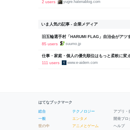
2 users
yugre.hatenablog.com
いま人気の記事 - 企業メディア
旧五輪選手村「HARUMI FLAG」自治会がア
ルで挑む、盆踊り2万人集客や交通改善など“街
85 users
suumo.jp
区
仕事・家庭・個人の優先順位はもっと柔軟に変えて
後の自分に伝えたいこと - りっすん by イーア
111 users
www.e-aidem.com
はてなブックマーク
総合
テクノロジー
アプリ・
一般
エンタメ
開発ブロ
世の中
アニメとゲーム
ヘルプ