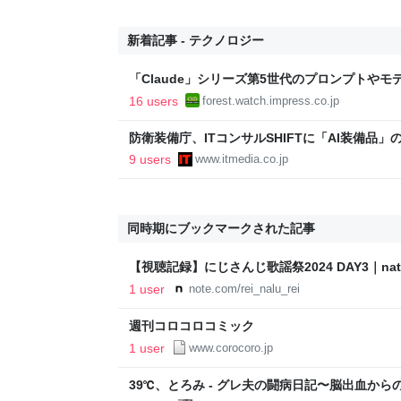
新着記事 - テクノロジー
「Claude」シリーズ第5世代のプロンプトや
無償公開／Anthropicの公式ドキュメント2本を
16 users
forest.watch.impress.co.jp
世代 マスターガイド』【Book Watch/ニュース
防衛装備庁、ITコンサルSHIFTに「AI装備品
9 users
www.itmedia.co.jp
同時期にブックマークされた記事
【視聴記録】にじさんじ歌謡祭2024 DAY3｜natw
1 user
note.com/rei_nalu_rei
週刊コロコロコミック
1 user
www.corocoro.jp
39℃、とろみ - グレ夫の闘病日記〜脳出血からの