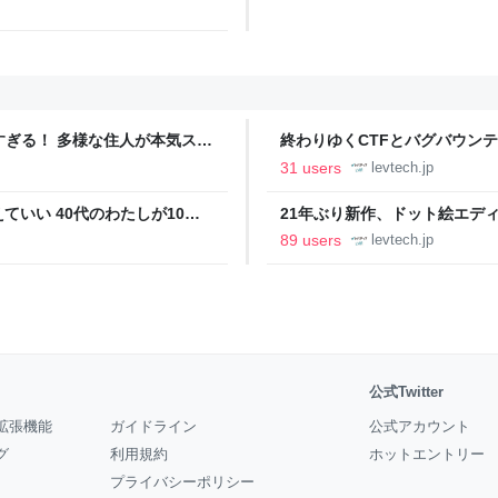
ツすぎる！ 多様な住人が本気スキ
終わりゆくCTFとバグバウン
の価値向上”戦略 東京・中央
ること【フォーカス】 - レバテ
31 users
levtech.jp
いい 40代のわたしが10年
21年ぶり新作、ドット絵エディタ
イデム
ついて作者に聞く【フォーカス】
89 users
levtech.jp
公式Twitter
拡張機能
ガイドライン
公式アカウント
グ
利用規約
ホットエントリー
プライバシーポリシー