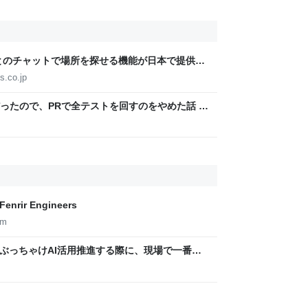
iniとのチャットで場所を探せる機能が日本で提供開
件の場所を探せる［マップに相談］の対象国が
s.co.jp
ったので、PRで全テストを回すのをやめた話 -
ir Engineers
om
 2023｜ぶっちゃけAI活用推進する際に、現場で一番困
グ・イベント | GMO Developers