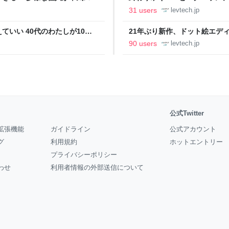
の価値向上”戦略 東京・中央
ること【フォーカス】 - レバテ
31 users
levtech.jp
いい 40代のわたしが10年
21年ぶり新作、ドット絵エディタ
イデム
ついて作者に聞く【フォーカス】
90 users
levtech.jp
公式Twitter
拡張機能
ガイドライン
公式アカウント
グ
利用規約
ホットエントリー
プライバシーポリシー
わせ
利用者情報の外部送信について