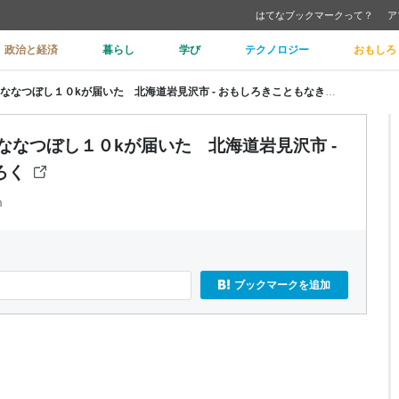
はてなブックマークって？
ア
政治と経済
暮らし
学び
テクノロジー
おもしろ
ふるさと納税定期便 ゆめぴりか、ななつぼし１０kが届いた 北海道岩見沢市 - おもしろきこともなき世をおもしろく
ななつぼし１０kが届いた 北海道岩見沢市 -
ろく
m
ブックマークを追加