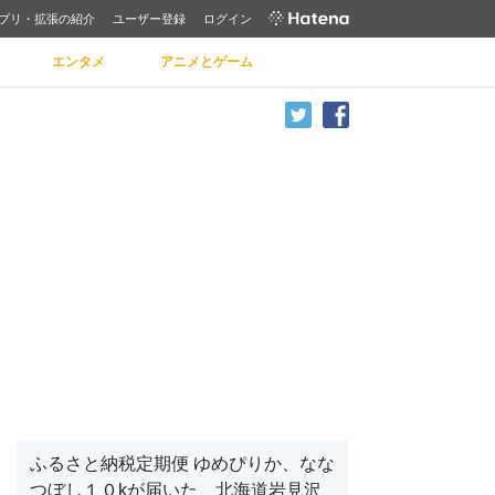
プリ・拡張の紹介
ユーザー登録
ログイン
エンタメ
アニメとゲーム
ふるさと納税定期便 ゆめぴりか、なな
つぼし１０kが届いた 北海道岩見沢