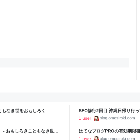
こともなき世をおもしろく
SFC修行2回目 沖縄日帰り行
しろく
1 user
blog.omosiroki.com
 - おもしろきこともなき世を
はてなブログPROの有効期限確
しろく
1 user
blog.omosiroki.com