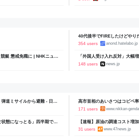
40代後半でFIREしたけどや
い..
354 users
anond.hatelabo.jp
艇 懲戒免職に | NHKニュー
「外国人受け入れ反対」大幅増 
148 users
news.jp
道ミサイルから避難 - 日本
高市首相のあいさつはコピペ率
王とは絶望的格差｜日刊ゲンダイD
171 users
www.nikkan-genda
な状態になっとる」四半期で赤
【速報】原油の調達コスト増加
に設備投資したら、なんか純利
31 users
www.47news.jp