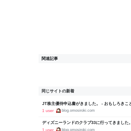
関連記事
同じサイトの新着
JT株主優待申込書がきました。 - おもしろき
1 user
blog.omosiroki.com
ディズニーランドのクラブ33に行ってきました。
おもしろく
1 user
blog.omosiroki.com