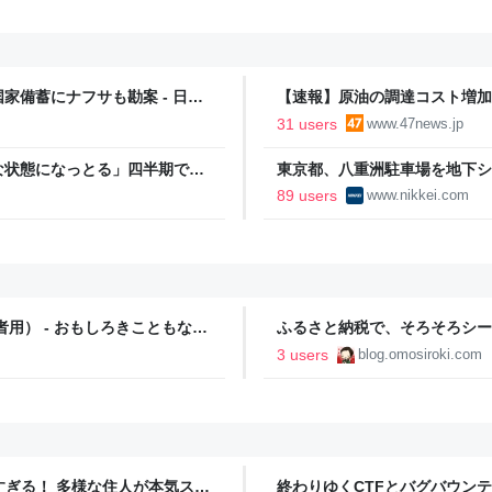
備蓄にナフサも勘案 - 日本
【速報】原油の調達コスト増加
31 users
www.47news.jp
な状態になっとる」四半期で赤
東京都、八重洲駐車場を地下シ
に設備投資したら、なんか純利
経済新聞
89 users
www.nikkei.com
者用） - おもしろきこともなき
ふるさと納税で、そろそろシー
森町 - おもしろきこともなき
3 users
blog.omosiroki.com
ツすぎる！ 多様な住人が本気スキ
終わりゆくCTFとバグバウン