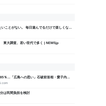
りたいことがない。 毎日遊んでるだけで楽しくな
東大調査、若い世代で多く | NEWSjp
85％…「広島への思い」石破前首相・愛子内親
IGITAL
i.com
分は民間負担を検討