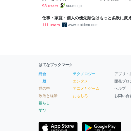
ルで挑む、盆踊り2万人集客や交通改善など“街
98 users
suumo.jp
区
仕事・家庭・個人の優先順位はもっと柔軟に変えて
後の自分に伝えたいこと - りっすん by イーア
111 users
www.e-aidem.com
はてなブックマーク
総合
テクノロジー
アプリ・
一般
エンタメ
開発ブロ
世の中
アニメとゲーム
ヘルプ
政治と経済
おもしろ
お問い合
暮らし
学び