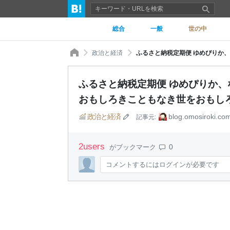
総合
一般
世の中
政治と経済
ふるさと納税定期便 ゆめぴりか、
おもしろきこともなき世をおもし
政治と経済
blog.omosiroki.co
記事元:
2
users
0
がブックマーク
コメントするにはログインが必要です