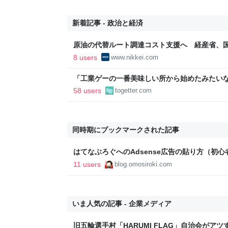
新着記事 - 政治と経済
原油の代替ルート調達コスト支援へ 経産省、国家
経済新聞
8 users
www.nikkei.com
「工業ゲーの一番美味しい所から始めたみたい
字見込みも出ていた日鉄、買収したUSスチール
58 users
togetter.com
益が2900億になった
同時期にブックマークされた記事
はてなぶろぐへのAdsense広告の貼り方（初心
世をおもしろく
11 users
blog.omosiroki.com
いま人気の記事 - 企業メディア
旧五輪選手村「HARUMI FLAG」自治会がア