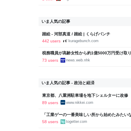
いま人気の記事
踏絵 - 河部真道 / 踏絵 | くらげバンチ
442 users
kuragebunch.com
税務職員が高齢女性から約1億5000万円受け取り競
ス
73 users
news.web.nhk
いま人気の記事 - 政治と経済
東京都、八重洲駐車場を地下シェルターに改修 弾
経済新聞
89 users
www.nikkei.com
「工業ゲーの一番美味しい所から始めたみたい
字見込みも出ていた日鉄、買収したUSスチール
58 users
togetter.com
益が2900億になった