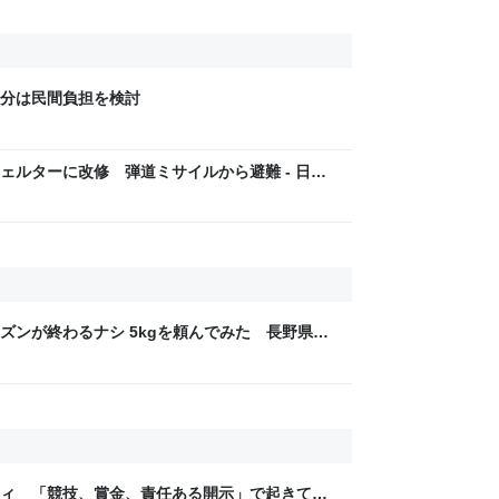
分は民間負担を検討
ェルターに改修 弾道ミサイルから避難 - 日本
ズンが終わるナシ 5kgを頼んでみた 長野県高
世をおもしろく
ティ 「競技、賞金、責任ある開示」で起きてい