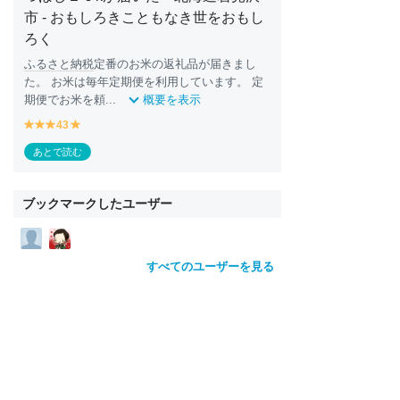
市 - おもしろきこともなき世をおもし
ろく
ふるさと納税
定番のお米の返礼品が届きまし
た。 お米は毎年定期便を利用しています。 定
期便でお米を頼...
概要を表示
y
y
43
y
y
e
e
e
e
あとで読む
ll
ll
ll
ll
o
o
o
o
w
w
w
w
ブックマークしたユーザー
すべてのユーザーを見る