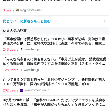
3 users
blog.pastak.net
同じサイトの新着をもっと読む
いま人気の記事
「高市総理には愛想尽かした」コメ余りに農家が悲鳴 売値は生産
原価の半分以下に…肥料代や燃料代は高騰「今年でやめる」農家も
｜FNNプライムオンライン
248 users
www.fnn.jp
「みんな高市さんに何も言えない」「半分以上が反対」 消費税減税
めぐる舞台裏 自民党内でくすぶる慎重論と本音【スポットライ
ト】｜FNNプライムオンライン
128 users
www.fnn.jp
かつて６５０万部を誇った「週刊少年ジャンプ」、発行部数が初の
１００万部割れ…国内の紙雑誌で「１００万部超」ゼロに
202 users
www.yomiuri.co.jp
3か月で20キロ減！「無料のChatGPTだけ」でダイエットを成功さ
せた芸人を直撃。「相手が人間だったらムリ」な減量メソッドに驚
き | 日刊SPA!