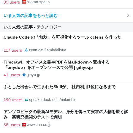
99 users
nikkan-spa.jp
いま人気の記事をもっと読む
いま人気の記事 - テクノロジー
Claude Code の「無駄」を可視化するツール cclens を作った
117 users
zenn.dev/lambdalisue
Firecrawl、オフィス文書やPDFをMarkdownへ変換する
「anydoc」をオープンソースで公開 | gihyo.jp
41 users
gihyo.jp
ふとした出会いで生まれたSkillが、 社内利用1位になるまで
190 users
speakerdeck.com/mikimhk
アンソロピックの最新AIモデル、身分を偽って実在の人物を欺く試
み 英研究機関のテストで判明
36 users
www.cnn.co.jp