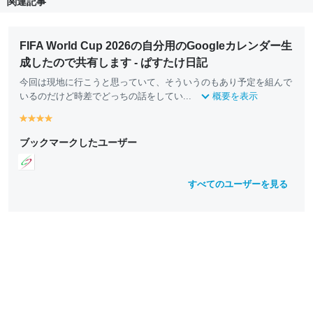
関連記事
FIFA World Cup 2026の自分用のGoogleカレンダー生
成したので共有します - ぱすたけ日記
今回は現地に行こうと思っていて、そういうのもあり予定を組んで
いるのだけど時差でどっちの話をしてい...
概要を表示
y
y
y
y
e
e
e
e
ブックマークしたユーザー
ll
ll
ll
ll
o
o
o
o
w
w
w
w
すべてのユーザーを見る