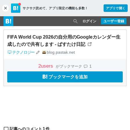
サクサク読めて、
アプリ限定の機能も多数！
アプリで開く
c
l
o
ログイン
ユーザー登録
s
e
FIFA World Cup 2026の自分用のGoogleカレンダー生
成したので共有します - ぱすたけ日記
テクノロジー
blog.pastak.net
2
users
1
がブックマーク
ブックマークを追加
1
記事へのコメント
件