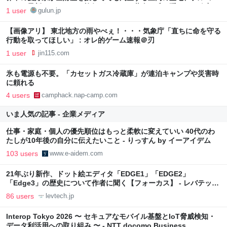
ニュ。最新のフルカラー旅行ガイドは、黄金の丘に隠された秘密の
1 user
gulun.jp
村や極上の美食ルートを暴き出す、大人のための禁断のバイブルで
す。 | ぐるんパノラマ
【画像アリ】 東北地方の雨やべぇ！・・・気象庁「直ちに命を守る
行動を取ってほしい」 : オレ的ゲーム速報＠刃
1 user
jin115.com
氷も電源も不要。「カセットガス冷蔵庫」が連泊キャンプや災害時
に頼れる
4 users
camphack.nap-camp.com
いま人気の記事 - 企業メディア
仕事・家庭・個人の優先順位はもっと柔軟に変えていい 40代のわ
たしが10年後の自分に伝えたいこと - りっすん by イーアイデム
103 users
www.e-aidem.com
21年ぶり新作、ドット絵エディタ「EDGE1」「EDGE2」
「Edge3」の歴史について作者に聞く【フォーカス】 - レバテック
LAB
86 users
levtech.jp
Interop Tokyo 2026 〜 セキュアなモバイル基盤とIoT脅威検知・
データ利活用への取り組み 〜 - NTT docomo Business