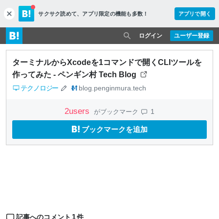
サクサク読めて、
アプリ限定の機能も多数！
アプリで開く
c
l
o
ログイン
ユーザー登録
s
e
ターミナルからXcodeを1コマンドで開くCLIツールを
作ってみた - ペンギン村 Tech Blog
テクノロジー
blog.penginmura.tech
2
users
1
がブックマーク
ブックマークを追加
1
記事へのコメント
件