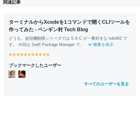
関連記事
ターミナルからXcodeを1コマンドで開くCLIツールを
作ってみた - ペンギン村 Tech Blog
どうも、
攻殻機動隊
シリーズでは S.A.C が一番好きな tobi462 で
す。 今回は
Swift
Package Manager で...
概要を表示
y
y
y
y
y
y
y
y
y
y
y
e
e
e
e
e
e
e
e
e
e
e
ブックマークしたユーザー
ll
ll
ll
ll
ll
ll
ll
ll
ll
ll
ll
o
o
o
o
o
o
o
o
o
o
o
w
w
w
w
w
w
w
w
w
w
w
すべてのユーザーを見る