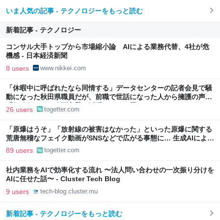
いま人気の記事 - テクノロジーをもっと読む
新着記事 - テクノロジー
コンサル大手トップから市場縮小論 AIによる業務代替、4社が危
機感 - 日本経済新聞
8 users
www.nikkei.com
「休暇中に呼ばれたなら同情する」データセンターの記者会見で騒
動になった秋田県職員だが、前職で世話になった人から擁護の声
「行政側として八面六臂の活躍をしたと思う」
26 users
togetter.com
「原爆はうそ」「放射線の被害はなかった」といった原爆に関する
荒唐無稽なフェイク動画がSNSなどで広がる事態に… 生成AIによる
被爆の実相からはかけ離れた動画も増加、被爆者からは憤りの声も
89 users
togetter.com
社内業務をAIで効率化する流れ 〜法人問い合わせの一次振り分けを
AIに任せた話〜 - Cluster Tech Blog
9 users
tech-blog.cluster.mu
新着記事 - テクノロジーをもっと読む