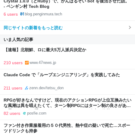
Crystal 1.0.0（とRuby）で、がんばるぞい bot を復活させた話。
- ペンギン村 Tech Blog
6 users
blog.penginmura.tech
同じサイトの新着をもっと読む
いま人気の記事
【速報】北朝鮮、ロに最大5万人派兵決定か
210 users
www.47news.jp
Claude Code で「ループエンジニアリング」を実践してみた
211 users
zenn.dev/tetsu_don
RPGが好きなんですけど、現在のアクションRPGが上位互換みたい
な風潮は異を唱えたくて、ターン制RPGにはターン制の良さがある
と思ってます 一手をじっくり考えられたり、途中で休憩したりでき
82 users
posfie.com
るのがターン制の良さじゃないですか もっとターン制を煮詰めて欲
しい→「既出だと思うがここはオクトパストラベラーを推したい
ファン付き作業服着用の５０代男性、熱中症の疑いで死亡…スポー
(´・ω・｀)」
ツドリンクも持参