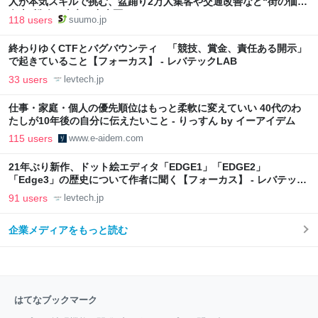
人が本気スキルで挑む、盆踊り2万人集客や交通改善など“街の価値
向上”戦略 東京・中央区
118 users
suumo.jp
終わりゆくCTFとバグバウンティ 「競技、賞金、責任ある開示」
で起きていること【フォーカス】 - レバテックLAB
33 users
levtech.jp
仕事・家庭・個人の優先順位はもっと柔軟に変えていい 40代のわ
たしが10年後の自分に伝えたいこと - りっすん by イーアイデム
115 users
www.e-aidem.com
21年ぶり新作、ドット絵エディタ「EDGE1」「EDGE2」
「Edge3」の歴史について作者に聞く【フォーカス】 - レバテック
LAB
91 users
levtech.jp
企業メディアをもっと読む
はてなブックマーク