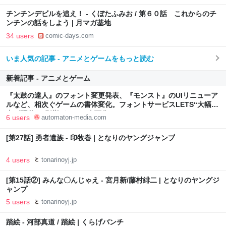
チンチンデビルを追え！ - くぼたふみお / 第６０話 これからのチ
ンチンの話をしよう | 月マガ基地
34 users
comic-days.com
いま人気の記事 - アニメとゲームをもっと読む
新着記事 - アニメとゲーム
『太鼓の達人』のフォント変更発表、『モンスト』のUIリニューア
ルなど、相次ぐゲームの書体変化。フォントサービスLETS“大幅値
上げ騒動”の影響が、いま表面化か - AUTOMATON
6 users
automaton-media.com
[第27話] 勇者遺族 - 印牧巻 | となりのヤングジャンプ
4 users
tonarinoyj.jp
[第15話②] みんな〇んじゃえ - 宮月新/藤村緋二 | となりのヤングジ
ャンプ
5 users
tonarinoyj.jp
踏絵 - 河部真道 / 踏絵 | くらげバンチ