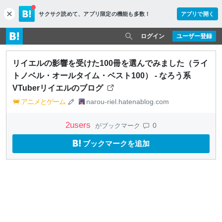
サクサク読めて、
アプリ限定の機能も多数！
アプリで開く
c
l
o
ログイン
ユーザー登録
s
e
リイエルの影響を受けた100冊を選んでみました（ライ
トノベル・オールタイム・ベスト100） - なろう系
VTuberリイエルのブログ
アニメとゲーム
narou-riel.hatenablog.com
2
users
0
がブックマーク
ブックマークを追加