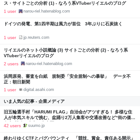
ス・サイトごとの分析 (1) - なろう系VTuberリイエルのブログ
1 user
narou-riel.hatenablog.com
ドイツの発電、第1四半期は風力が首位 3年ぶりに石炭抜く
1 user
jp.reuters.com
リイエルのネット小説概論 (3) サイトごとの分析 (2) - なろう系
VTuberリイエルのブログ
2 users
narou-riel.hatenablog.com
浜岡原発、審査を白紙 規制委「安全規制への暴挙」 データ不
正：朝日新聞
1 user
digital.asahi.com
いま人気の記事 - 企業メディア
旧五輪選手村「HARUMI FLAG」自治会がアツすぎる！ 多様な住
人が本気スキルで挑む、盆踊り2万人集客や交通改善など“街の価値
向上”戦略 東京・中央区
42 users
suumo.jp
終わりゆくCTFとバグバウンティ 「競技、賞金、責任ある開示」