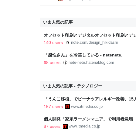
いま人気の記事
オフセット印刷とデジタルオフセット印刷とデ
と。｜デザインのひきだし 津田淳子
140 users
note.com/design_hikidashi
「感性さん」を冷笑している - netenete.
68 users
nete-nete.hatenablog.com
いま人気の記事 - テクノロジー
「うんこ移植」でピーナツアレルギー改善、15
に ヒトの実証は初 Science系列誌掲載
157 users
www.itmedia.co.jp
個人開発「家系ラーメンマニア」で利用者急増
「より信頼していただけるアプリに」
87 users
www.itmedia.co.jp