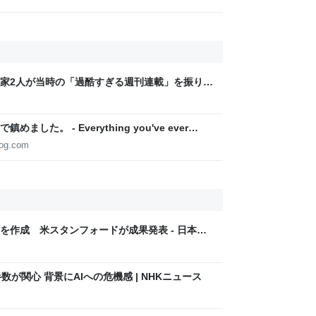
家2人が当時の「過酷すぎる週刊連載」を振り返
稿は落とさない」ストイックな舞台裏 | 日刊
た。 - Everything you've ever
log.com
を作成 米スタンフォードが成果発表 - 日本経
数が関心 背景にAIへの危機感 | NHKニュース