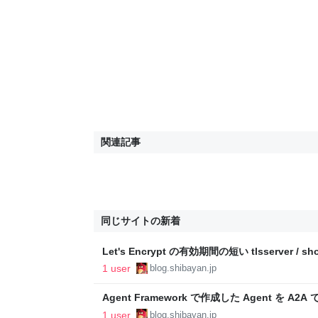
関連記事
同じサイトの新着
Let's Encrypt の有効期間の短い tlsserver /
向き合う - しばやん雑記
1 user
blog.shibayan.jp
Agent Framework で作成した Agent を A2A 
ら利用する - しばやん雑記
1 user
blog.shibayan.jp