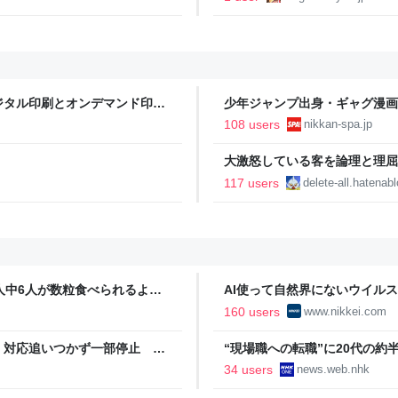
ジタル印刷とオンデマンド印刷
少年ジャンプ出身・ギャグ漫画
る。「ヘルニアで入院しても原
108 users
nikkan-spa.jp
SPA!
大激怒している客を論理と理屈で鎮めまし
Dreamed
117 users
delete-all.hatenab
人中6人が数粒食べられるよう
AI使って自然界にないウイルス
済新聞
160 users
www.nikkei.com
 対応追いつかず一部停止
“現場職への転職”に20代の約半
34 users
news.web.nhk