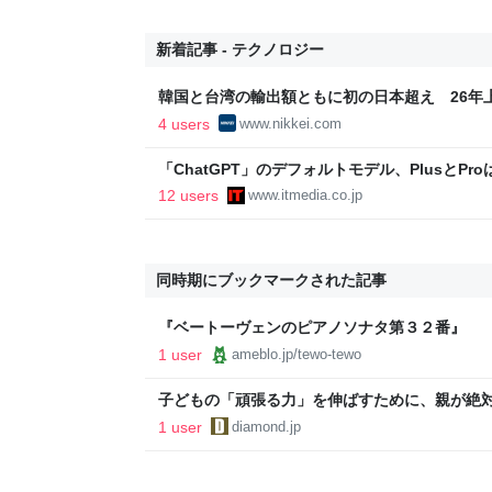
新着記事 - テクノロジー
韓国と台湾の輸出額ともに初の日本超え 26年上期
経済新聞
4 users
www.nikkei.com
「ChatGPT」のデフォルトモデル、PlusとPr
「Luna」でテキストチャット無制限に
12 users
www.itmedia.co.jp
同時期にブックマークされた記事
『ベートーヴェンのピアノソナタ第３２番』
1 user
ameblo.jp/tewo-tewo
子どもの「頑張る力」を伸ばすために、親が絶
1 user
diamond.jp