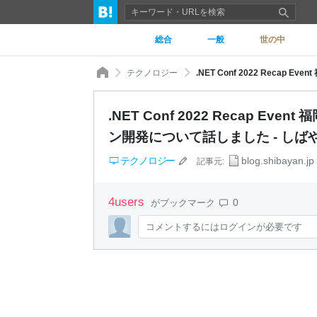
総合
一般
世の中
テクノロジー
.NET Conf 2022 Recap Eve
ン開発について話しました - しば
テクノロジー
blog.shibayan.jp
記事元:
4
users
0
がブックマーク
コメントするにはログインが必要です