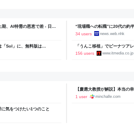
、AI特需の恩恵で差 - 日本
“現場職への転職”に20代の約半
34 users
news.web.nhk
oは「Sol」に、無料版は
「うんこ移植」でピーナツアレ
に ヒトの実証は初 Scienc
156 users
www.itmedia.co.jp
【慶應大教授が解説】本当の幸
のヒント
1 user
minchalle.com
対に気をつけたい1つのこと