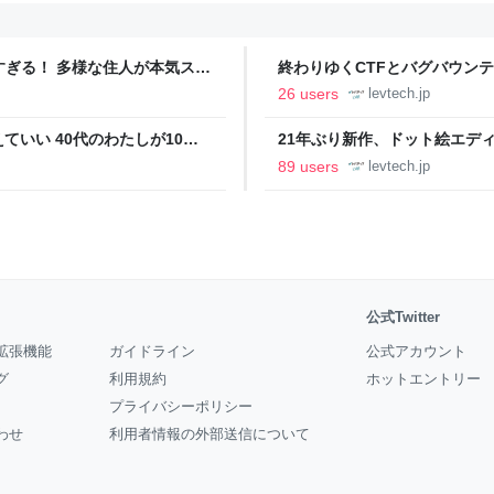
ツすぎる！ 多様な住人が本気スキ
終わりゆくCTFとバグバウン
の価値向上”戦略 東京・中央
ること【フォーカス】 - レバテ
26 users
levtech.jp
いい 40代のわたしが10年
21年ぶり新作、ドット絵エディタ
イデム
ついて作者に聞く【フォーカス】
89 users
levtech.jp
公式Twitter
拡張機能
ガイドライン
公式アカウント
グ
利用規約
ホットエントリー
プライバシーポリシー
わせ
利用者情報の外部送信について