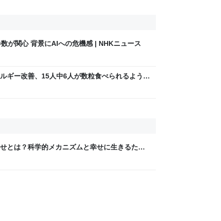
数が関心 背景にAIへの危機感 | NHKニュース
ルギー改善、15人中6人が数粒食べられるよう
e系列誌掲載
せとは？科学的メカニズムと幸せに生きるため