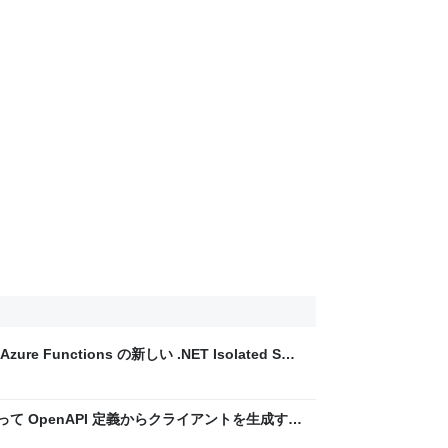
ure Functions の新しい .NET Isolated SDK
or を使って OpenAPI 定義からクライアントを生成する
しばやん雑記