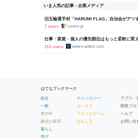
いま人気の記事 - 企業メディア
旧五輪選手村「HARUMI FLAG」自治会がア
ルで挑む、盆踊り2万人集客や交通改善など“街
7 users
suumo.jp
区
仕事・家庭・個人の優先順位はもっと柔軟に変えて
後の自分に伝えたいこと - りっすん by イーア
110 users
www.e-aidem.com
はてなブックマーク
総合
テクノロジー
アプリ・
一般
エンタメ
開発ブロ
世の中
アニメとゲーム
ヘルプ
政治と経済
おもしろ
お問い合
暮らし
学び