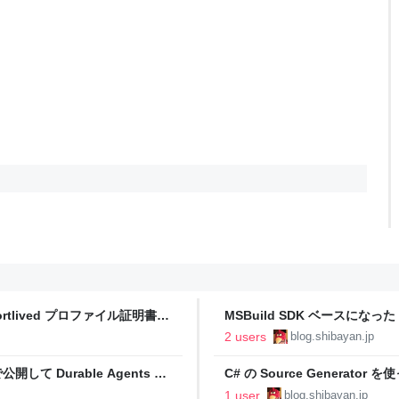
 shortlived プロファイル証明書と
MSBuild SDK ベースになった Az
がプレビューに - しばやん雑記
2 users
blog.shibayan.jp
で公開して Durable Agents か
C# の Source Generat
ライブラリを公開しました - 
1 user
blog.shibayan.jp